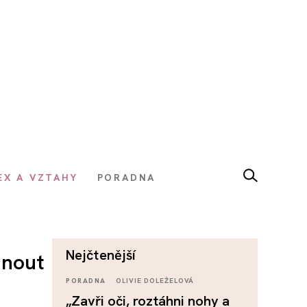
EX A VZTAHY
PORADNA
nejčtenější
hnout
PORADNA
OLIVIE DOLEŽELOVÁ
„Zavři oči, roztáhni nohy a