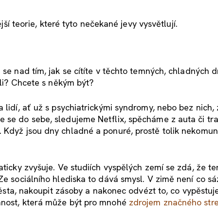
ější teorie, které tyto nečekané jevy vysvětlují.
 se nad tím, jak se cítíte v těchto temných, chladných 
teli? Chcete s někým být?
 lidí, ať už s psychiatrickými syndromy, nebo bez nich,
e se do sebe, sledujeme Netflix, spěcháme z auta či tr
. Když jsou dny chladné a ponuré, prostě tolik nekomun
aticky zvyšuje. Ve studiích vyspělých zemí se zdá, že te
Ze sociálního hlediska to dává smysl. V zimě není co sá
 města, nakoupit zásoby a nakonec odvézt to, co vypěstuj
anost, která může být pro mnohé
zdrojem značného str