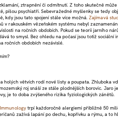
a zklamání, ztrapnění či odmítnutí. Z toho skutečně může
ě, píšou psychiatři. Sebevražedné myšlenky se tedy obj
ě, kdy jsou tato spojení stále více možná.
Zajímavá stu
ězňů v rakouském vězeňském systému nebyl zaznamená
slosti na ročních obdobích. Pokud se teorii jarního nár
á to smysl. Bez ohledu na počasí jsou totiž sociální i
a ročních obdobích nezávislé.
ením?
 holých větvích rodí nové listy a poupata. Zhluboka v
mozemský roj snáší ze stále plodnějších borovic. Jaro j
vy, je to doba zvýšeného rizika fyziologických zánětů.
& Immunology
trpí každoročně alergiemi přibližně 50 mil
ričanů zažívá lapání po dechu, kopřivku a rýmu, a to h