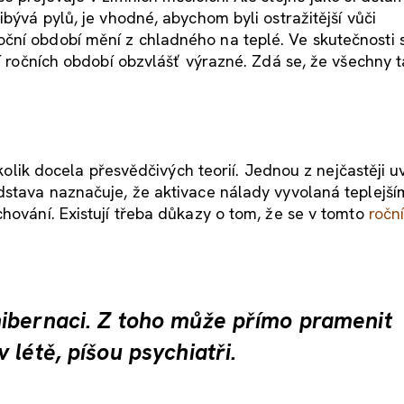
ibývá pylů, je vhodné, abychom byli ostražitější vůči
ční období mění z chladného na teplé. Ve skutečnosti 
ní ročních období obzvlášť výrazné. Zdá se, že všechny 
několik docela přesvědčivých teorií. Jednou z nejčastěji
dstava naznačuje, že aktivace nálady vyvolaná teplejší
chování. Existují třeba důkazy o tom, že se v tomto
ročn
ibernaci. Z toho může přímo pramenit
 létě, píšou psychiatři.