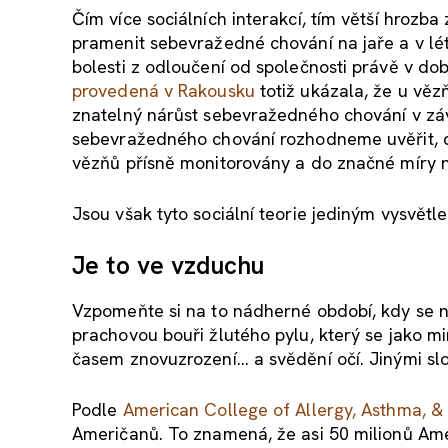
Čím více sociálních interakcí, tím větší hrozb
pramenit sebevražedné chování na jaře a v lét
bolesti z odloučení od společnosti právě v dob
provedená v Rakousku
totiž ukázala, že u v
znatelný nárůst sebevražedného chování v závi
sebevražedného chování rozhodneme uvěřit, dáv
vězňů přísně monitorovány a do značné míry n
Jsou však tyto sociální teorie jediným vysvětl
Je to ve vzduchu
Vzpomeňte si na to nádherné období, kdy se na
prachovou bouři žlutého pylu, který se jako mi
časem znovuzrození… a svědění očí. Jinými slo
Podle
American College of Allergy, Asthma, 
Američanů. To znamená, že asi 50 milionů Ame