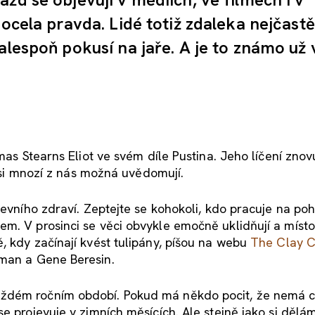
ocela pravda. Lidé totiž zdaleka nejčastě
alespoň pokusí na jaře. A je to známo už 
omas Stearns Eliot ve svém díle Pustina. Jeho líčení zno
ž si mnozí z nás možná uvědomují.
ševního zdraví. Zeptejte se kohokoli, kdo pracuje na poh
m. V prosinci se věci obvykle emočně uklidňují a místo
, kdy začínají kvést tulipány, píšou na webu
The Clay C
zman a Gene Beresin.
ždém ročním období. Pokud má někdo pocit, že nemá ce
e projevuje v zimních měsících. Ale stejně jako si dělám