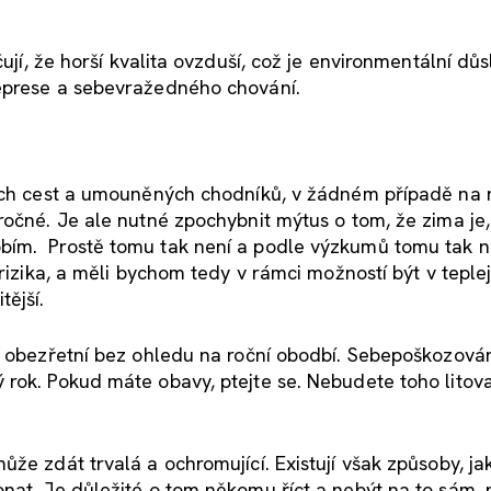
čují, že horší kvalita ovzduší, což je environmentální dů
deprese a sebevražedného chování.
ných cest a umouněných chodníků, v žádném případě na 
ročné. Je ale nutné zpochybnit mýtus o tom, že zima je,
bím. Prostě tomu tak není a podle výzkumů tomu tak n
rizika, a měli bychom tedy v rámci možností být v teplej
tější.
e obezřetní bez ohledu na roční obodbí. Sebepoškozován
rok. Pokud máte obavy, ptejte se. Nebudete toho litova
že zdát trvalá a ochromující. Existují však způsoby, jak
nat. Je důležité o tom někomu říct a nebýt na to sám, 