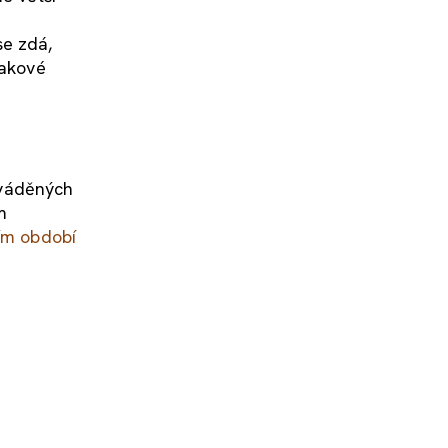
se zdá,
takové
 uváděných
m
ím období