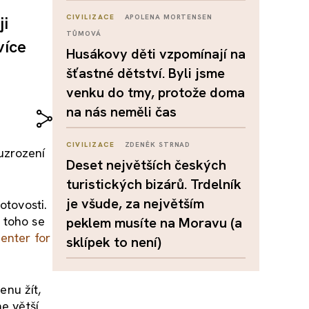
ji
CIVILIZACE
APOLENA MORTENSEN
TŮMOVÁ
více
Husákovy děti vzpomínají na
šťastné dětství. Byli jsme
venku do tmy, protože doma
na nás neměli čas
CIVILIZACE
ZDENĚK STRNAD
vuzrození
Deset největších českých
turistických bizárů. Trdelník
je všude, za největším
otovosti.
 toho se
peklem musíte na Moravu (a
enter for
sklípek to není)
nu žít,
e větší