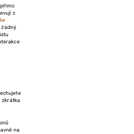
 přímo
evují z
die
n žádný
ůstu
nterakce
dechujete
e zkrátka
ionů
lavně na