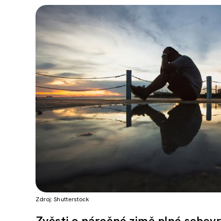
Zdroj: Shutterstock
Zvěsti o náročné zimě plné sebevra