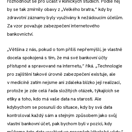
rozhodnout se pro účast v klinických studiích. Podle něj
by se tak zmírnily obavy z „Velkého bratra,“ kdy by
zdravotní záznamy byly využívány k nežádoucím účelům.
Za vzor považuje zabezpečení internetového
bankovnictví.
„Většina z nás, pokud o tom příliš nepřemýšlí, je vlastně
docela spokojená s tím, že má své bankovní účty
přístupné a spravované na internetu,“ říká. „Technologie
pro zajištění takové úrovně zabezpečení existuje, ale
v medicíně zatím nejsme ani zdaleka blízko její realizaci,
protože je zde celá řada složitých otázek, týkajících se
etiky a toho, kdo má vaše data na starosti. Ale
kdybychom se posunuli do situace, kdy by svá data
kontroloval každý sám a stejným způsobem jako svůj
vlastní bankovní účet, pak bychom byli v pozici, kdy
můžeme tato data využívat ve prospěch lékařské vědy.“