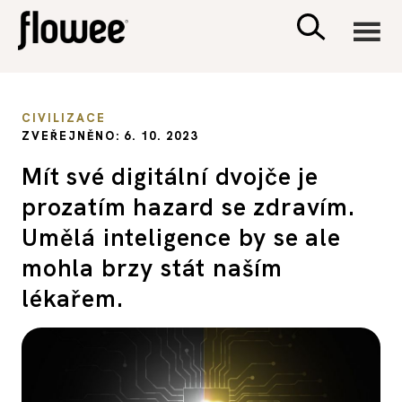
CIVILIZACE
CIVILIZACE
ZVEŘEJNĚNO: 6. 10. 2023
ZDRAVÍ
Mít své digitální dvojče je
prozatím hazard se zdravím.
PSYCHOLOGIE
Umělá inteligence by se ale
RODINA A DĚTI
mohla brzy stát naším
lékařem.
SEX A VZTAHY
PORADNA