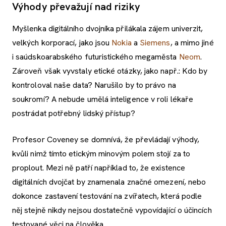
Výhody převažují nad riziky
Myšlenka digitálního dvojníka přilákala zájem univerzit,
velkých korporací, jako jsou
Nokia
a
Siemens
, a mimo jiné
i saúdskoarabského futuristického megaměsta
Neom
.
Zároveň však vyvstaly etické otázky, jako např.: Kdo by
kontroloval naše data? Narušilo by to právo na
soukromí? A nebude umělá inteligence v roli lékaře
postrádat potřebný lidský přístup?
Profesor Coveney se domnívá, že převládají výhody,
kvůli nimž tímto etickým minovým polem stojí za to
proplout. Mezi ně patří například to, že existence
digitálních dvojčat by znamenala značné omezení, nebo
dokonce zastavení testování na zvířatech, která podle
něj stejně nikdy nejsou dostatečně vypovídající o účincích
testované věci na člověka.