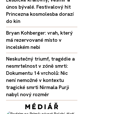
únos bývalé. Festivalový hit
Princezna kosmolesba dorazí
do kin
Bryan Kohberger: vrah, který
má rezervované místo v
incelském nebi
Neskutečný triumf, tragédie a
nesmrtelnost v zóně smrti:
Dokumentu 14 vrcholů: Nic
není nemožné v kontextu
tragické smrti Nirmala Purji
nabyl nový rozměr