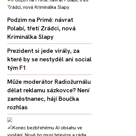
Podzim na Primě: návrat
Polabí, třetí Zrádci, nová
Kriminálka Slapy
Prezident si jede virály, za
které by se nestyděl ani social
tým F1
Může moderátor Radiožurnálu
dělat reklamu sázkovce? Není
zaměstnanec, hájí Boučka
rozhlas