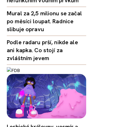
nefunkčním vodním prvkům
Mural za 2,5 milionu se začal
po měsíci loupat. Radnice
slibuje opravu
Podle radaru prší, nikde ale
ani kapka. Co stojí za
zvláštním jevem
Lesbické královny, vesmír a