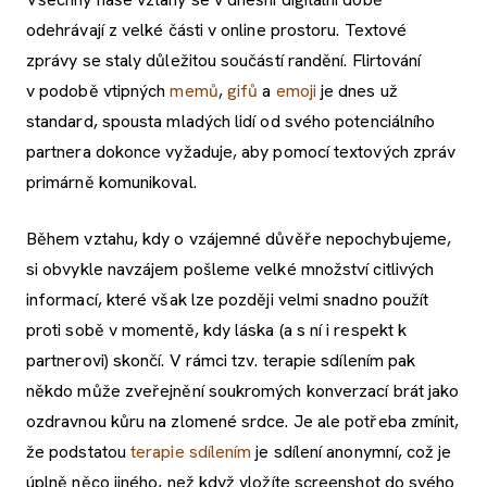
odehrávají z velké části v online prostoru. Textové
zprávy se staly důležitou součástí randění. Flirtování
v podobě vtipných
memů
,
gifů
a
emoji
je dnes už
standard, spousta mladých lidí od svého potenciálního
partnera dokonce vyžaduje, aby pomocí textových zpráv
primárně komunikoval.
Během vztahu, kdy o vzájemné důvěře nepochybujeme,
si obvykle navzájem pošleme velké množství citlivých
informací, které však lze později velmi snadno použít
proti sobě v momentě, kdy láska (a s ní i respekt k
partnerovi) skončí. V rámci tzv. terapie sdílením pak
někdo může zveřejnění soukromých konverzací brát jako
ozdravnou kůru na zlomené srdce. Je ale potřeba zmínit,
že podstatou
terapie sdílením
je sdílení anonymní, což je
úplně něco jiného, než když vložíte screenshot do svého