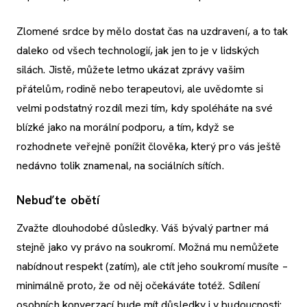
Zlomené srdce by mělo dostat čas na uzdravení, a to tak
daleko od všech technologií, jak jen to je v lidských
silách. Jistě, můžete letmo ukázat zprávy vašim
přátelům, rodině nebo terapeutovi, ale uvědomte si
velmi podstatný rozdíl mezi tím, kdy spoléháte na své
blízké jako na morální podporu, a tím, když se
rozhodnete veřejně ponížit člověka, který pro vás ještě
nedávno tolik znamenal, na sociálních sítích.
Nebuďte obětí
Zvažte dlouhodobé důsledky. Váš bývalý partner má
stejně jako vy právo na soukromí. Možná mu nemůžete
nabídnout respekt (zatím), ale ctít jeho soukromí musíte –
minimálně proto, že od něj očekáváte totéž. Sdílení
osobních konverzací bude mít důsledky i v budoucnosti: