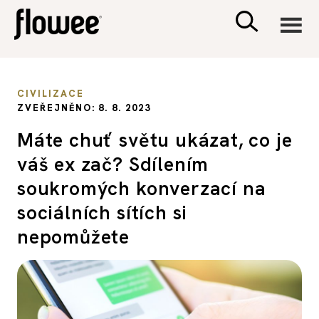
CIVILIZACE
CIVILIZACE
ZVEŘEJNĚNO: 8. 8. 2023
ZDRAVÍ
Máte chuť světu ukázat, co je
váš ex zač? Sdílením
PSYCHOLOGIE
soukromých konverzací na
RODINA A DĚTI
sociálních sítích si
nepomůžete
SEX A VZTAHY
PORADNA