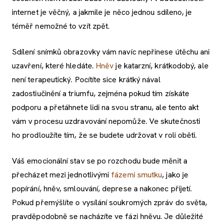
internet je věčný, a jakmile je něco jednou sdíleno, je
téměř nemožné to vzít zpět.
Sdílení snímků obrazovky vám navíc nepřinese útěchu ani
uzavření, které hledáte.
Hněv
je katarzní, krátkodobý, ale
není terapeutický. Pocítíte sice krátký nával
zadostiučinění a triumfu, zejména pokud tím získáte
podporu a přetáhnete lidi na svou stranu, ale tento akt
vám v procesu uzdravování nepomůže. Ve skutečnosti
ho prodloužíte tím, že se budete udržovat v roli oběti.
Váš emocionální stav se po rozchodu bude měnit a
přecházet mezi jednotlivými
fázemi smutku
, jako je
popírání, hněv, smlouvání, deprese a nakonec přijetí.
Pokud přemýšlíte o vysílání soukromých zpráv do světa,
pravděpodobně se nacházíte ve fázi hněvu. Je důležité