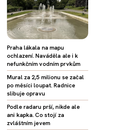
Praha lákala na mapu
ochlazení. Naváděla ale i k
nefunkčním vodním prvkům
Mural za 2,5 milionu se začal
po měsíci loupat. Radnice
slibuje opravu
Podle radaru prší, nikde ale
ani kapka. Co stojí za
zvláštním jevem