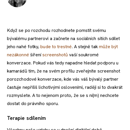
Když se po rozchodu rozhodnete pomstít svému
bývalému partnerovi a začnete na sociálních sítích sdílet
jeho nahé fotky,
bude to trestné
. A stejně tak
může být
nezákonné
šíření
screenshotů
vaší soukromé
konverzace. Pokud vás tedy napadne hledat podporu u
kamarádů tím, že na svém profilu zveřejníte screenshot
porozchodové konverzace, kde vás váš bývalý partner
častuje nepříliš lichotivými osloveními, raději si to dvakrát
rozmyslete. A to nejenom proto, že se s ní(m) nechcete
dostat do právního sporu.
Terapie sdílením
Všechny naše vztahy se v dnešní digitální době