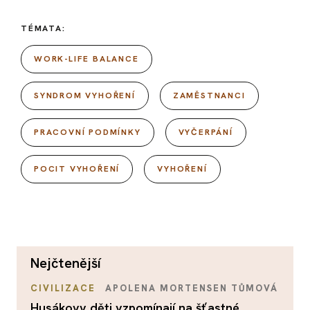
TÉMATA:
WORK-LIFE BALANCE
SYNDROM VYHOŘENÍ
ZAMĚSTNANCI
PRACOVNÍ PODMÍNKY
VYČERPÁNÍ
POCIT VYHOŘENÍ
VYHOŘENÍ
nejčtenější
CIVILIZACE
APOLENA MORTENSEN TŮMOVÁ
Husákovy děti vzpomínají na šťastné