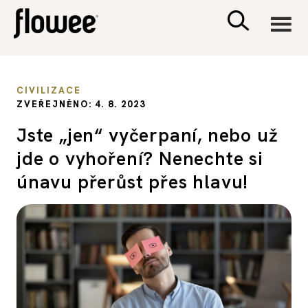
CIVILIZACE
CIVILIZACE
ZVEŘEJNĚNO: 4. 8. 2023
ZDRAVÍ
Jste „jen“ vyčerpaní, nebo už
jde o vyhoření? Nenechte si
PSYCHOLOGIE
únavu přerůst přes hlavu!
RODINA A DĚTI
SEX A VZTAHY
PORADNA