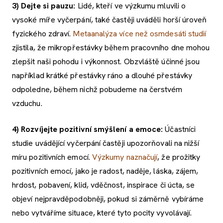
3)
Dejte si pauzu
:
Lidé, kteří ve výzkumu mluvili o
vysoké míře vyčerpání, také častěji uváděli horší úroveň
fyzického zdraví.
Metaanalýza více než
osmdesáti
studií
zjistila, že mikropřestávky během pracovního dne mohou
zlepšit naši pohodu i výkonnost. Obzvláště účinné jsou
například krátké přestávky ráno a dlouhé přestávky
odpoledne, během nichž pobudeme na čerstvém
vzduchu.
4)
Rozvíjejte pozitivní smýšlení a emoce:
Účastníci
studie uvádějící vyčerpání častěji upozorňovali na nižší
míru pozitivních emocí.
Výzkumy
naznačují
, že prožitky
pozitivních emocí, jako je radost, naděje, láska, zájem,
hrdost, pobavení, klid, vděčnost, inspirace či úcta, se
objeví nejpravděpodobněji, pokud si záměrně vybíráme
nebo vytváříme situace, které tyto pocity vyvolávají.