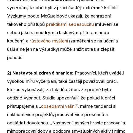
vyčerpání, k sobě byli v práci častěji extrémně kritičtí.
Výzkumy podle McQuaidové ukazují, že nahrazení
takového přístupů
praktikami sebesoucitu
(mluvení se
sebou jako s moudrým a laskavým přítelem nebo
koučem) a
růstového myšlení
(zaměření se na učení a
úsilí a ne jen na výsledky) může snížit stres a zlepšit
pohodu.
2)
Nastavte si zdravé hranice:
Pracovníci, kteří uváděli
vysokou míru vyčerpání, také častěji považovali práci,
kterou vykonávali, za tak důležitou, že pro ně bylo
obtížné vypnout. Studie upozorňují, že pokud k práci
přistupujeme s „
obsedantní vášní
“, máme tendenci si
nakládat více projektů, pracovat více přesčasů a
odkládat dovolenou. „Nastavení jasných hranic pracovní a
mimopracovní doby a podpora smysluplných aktivit mimo