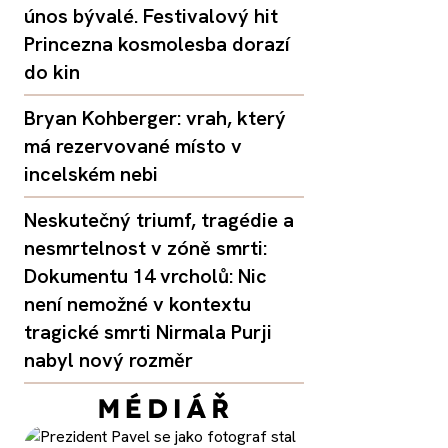
únos bývalé. Festivalový hit
Princezna kosmolesba dorazí
do kin
Bryan Kohberger: vrah, který
má rezervované místo v
incelském nebi
Neskutečný triumf, tragédie a
nesmrtelnost v zóně smrti:
Dokumentu 14 vrcholů: Nic
není nemožné v kontextu
tragické smrti Nirmala Purji
nabyl nový rozměr