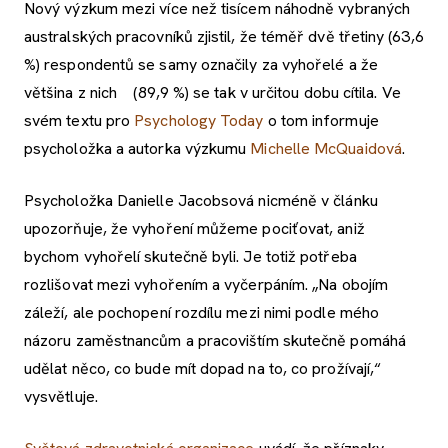
Nový výzkum mezi více než tisícem náhodně vybraných
australských pracovníků zjistil, že téměř dvě třetiny (63,6
%) respondentů se samy označily za vyhořelé a že
většina z nich (89,9 %) se tak v určitou dobu cítila. Ve
svém textu pro
Psychology Today
o tom informuje
psycholožka a autorka výzkumu
Michelle McQuaidová
.
Psycholožka Danielle Jacobsová nicméně v článku
upozorňuje, že vyhoření můžeme pociťovat, aniž
bychom vyhořelí skutečně byli. Je totiž potřeba
rozlišovat mezi vyhořením a vyčerpáním. „Na obojím
záleží, ale pochopení rozdílu mezi nimi podle mého
názoru zaměstnancům a pracovištím skutečně pomáhá
udělat něco, co bude mít dopad na to, co prožívají,“
vysvětluje.