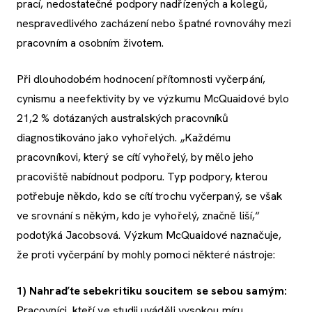
prací, nedostatečné podpory nadřízených a kolegů,
nespravedlivého zacházení nebo špatné rovnováhy mezi
pracovním a osobním životem.
Při dlouhodobém hodnocení přítomnosti vyčerpání,
cynismu a neefektivity by ve výzkumu McQuaidové bylo
21,2 % dotázaných australských pracovníků
diagnostikováno jako vyhořelých. „Každému
pracovníkovi, který se cítí vyhořelý, by mělo jeho
pracoviště nabídnout podporu. Typ podpory, kterou
potřebuje někdo, kdo se cítí trochu vyčerpaný, se však
ve srovnání s někým, kdo je vyhořelý, značně liší,“
podotýká Jacobsová. Výzkum McQuaidové naznačuje,
že proti vyčerpání by mohly pomoci některé nástroje:
1)
Nahraďte sebekritiku soucitem se sebou samým:
Pracovníci, kteří ve studii uváděli vysokou míru