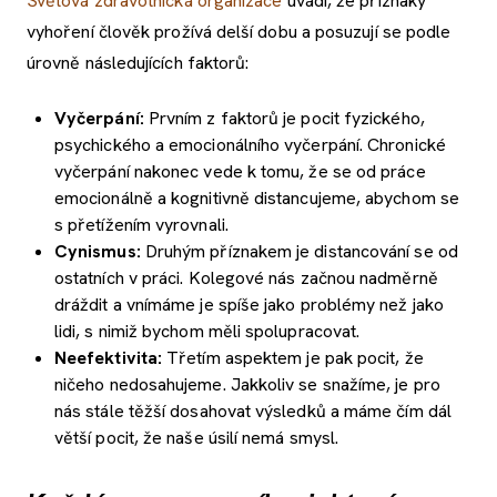
Světová zdravotnická organizace
uvádí, že příznaky
vyhoření člověk prožívá delší dobu a posuzují se podle
úrovně následujících faktorů:
Vyčerpání:
Prvním z faktorů je pocit fyzického,
psychického a emocionálního vyčerpání. Chronické
vyčerpání nakonec vede k tomu, že se od práce
emocionálně a kognitivně distancujeme, abychom se
s přetížením vyrovnali.
Cynismus:
Druhým příznakem je distancování se od
ostatních v práci. Kolegové nás začnou nadměrně
dráždit a vnímáme je spíše jako problémy než jako
lidi, s nimiž bychom měli spolupracovat.
Ne
efektivita:
Třetím aspektem je pak pocit, že
ničeho nedosahujeme. Jakkoliv se snažíme, je pro
nás stále těžší dosahovat výsledků a máme čím dál
větší pocit, že naše úsilí nemá smysl.