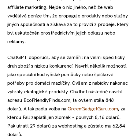
affiliate marketing. Nejde o nic jiného, než že web
vydělává peníze tím, že propaguje produkty nebo služby
jiných společností a získává za to provizi z prodeje, který
byl uskutečněn prostřednictvím jejich odkazu nebo
reklamy.
ChatGPT doporučil, aby se zaměřil na velmi specifický
druh zboží s nízkou konkurencí. Navrhl několik možností,
jako speciální kuchyňské pomůcky nebo špičkové
potřeby pro domácí mazlíčky. Ovšem z nabídky nakonec
vyhrály ekologické produkty. Chatbot následně navrhl
adresu EcoFriendlyFinds.com, ta ovšem stála 848
dolarů. A tak padla volba na
GreenGadgetGuru.com
, za
kterou Fall zaplatil jen zlomek – pouhých 8,16 dolarů.
Pak utratil 29 dolarů za webhosting a zůstalo mu 62,84
dolarů.