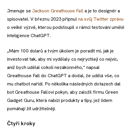
Jmenuje se
Jackson Greathouse Fall
a je to designér a
spisovatel. V březnu 2023 připnul
na svůj Twitter zprávu
o velké výzvě, kterou podstoupil v rámci testování umělé
inteligence ChatGPT.
„Mám 100 dolarů a tvým úkolem je poradit mi, jak je
investovat tak, aby mi vydělaly co nejrychleji co nejvíc,
aniž bych udělal cokoli nezákonného,“ napsal
Greathouse Fall do ChatGPT a dodal, že udělá vše, co
mu chatbot nařídí. Po několika následných dotazech dal
bot Greathouse Fallovi pokyn, aby založil firmu Green
Gadget Guru, která nabízí produkty a tipy, jež lidem
pomáhají žít udržitelněji.
Čtyři kroky