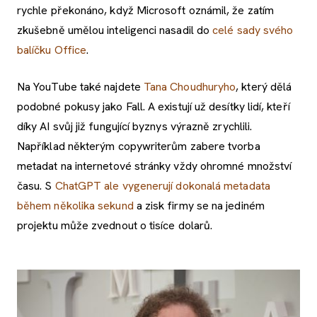
rychle překonáno, když Microsoft oznámil, že zatím
zkušebně umělou inteligenci nasadil do
celé sady svého
balíčku Office
.
Na YouTube také najdete
Tana Choudhuryho
, který dělá
podobné pokusy jako Fall. A existují už desítky lidí, kteří
díky AI svůj již fungující byznys výrazně zrychlili.
Například některým copywriterům zabere tvorba
metadat na internetové stránky vždy ohromné množství
času. S
ChatGPT ale vygenerují dokonalá metadata
během několika sekund
a zisk firmy se na jediném
projektu může zvednout o tisíce dolarů.