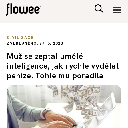
CIVILIZACE
CIVILIZACE
ZVEŘEJNĚNO: 27. 3. 2023
ZDRAVÍ
Muž se zeptal umělé
inteligence, jak rychle vydělat
PSYCHOLOGIE
peníze. Tohle mu poradila
RODINA A DĚTI
SEX A VZTAHY
PORADNA