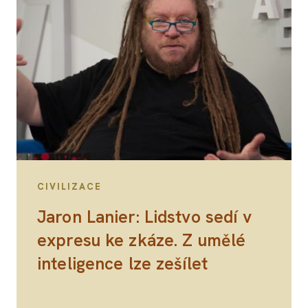
CIVILIZACE
Jaron Lanier: Lidstvo sedí v
expresu ke zkáze. Z umělé
inteligence lze zešílet