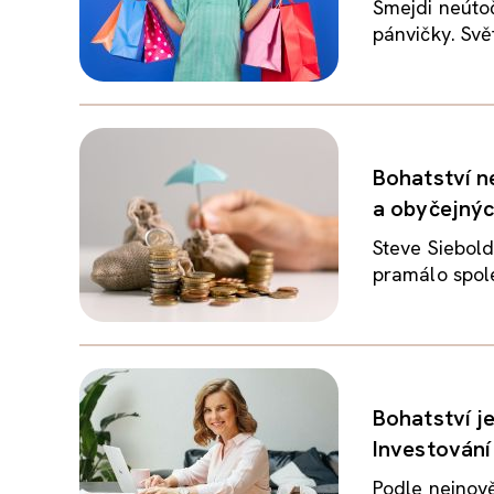
Šmejdi neútoč
pánvičky. Svět
Bohatství n
a obyčejných
Steve Siebold
pramálo spole
Bohatství je
Investování
Podle nejnově