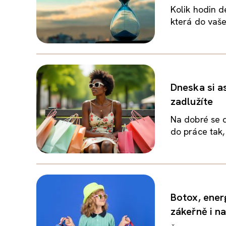
Kolik hodin d
která do vaše
Dneska si as
zadlužíte
Na dobré se d
do práce tak,
Botox, energ
zákeřně i na