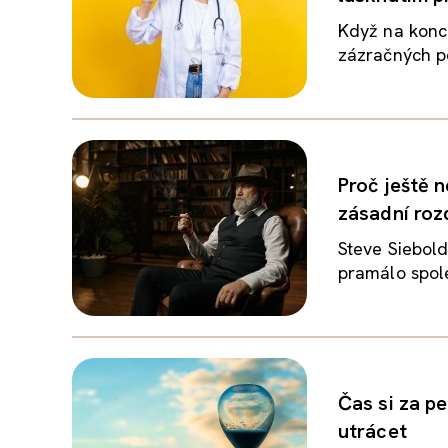
Když na konci
zázračných po
Proč ještě 
zásadní roz
Steve Siebold
pramálo spole
Čas si za p
utrácet