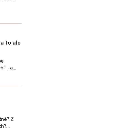
a to ale
se
“ , a...
tné? Z
h?...