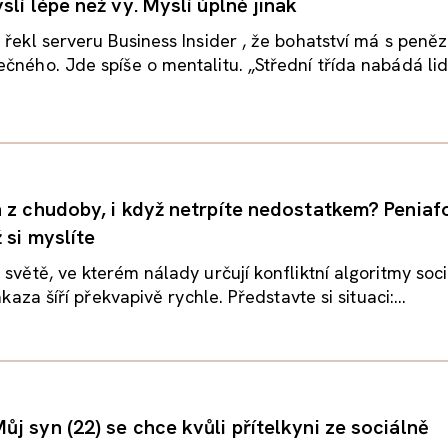
lí lépe než vy. Myslí úplně jinak
 řekl serveru Business Insider , že bohatství má s peněz
čného. Jde spíše o mentalitu. „Střední třída nabádá lidi,
 z chudoby, i když netrpíte nedostatkem? Peniafo
ž si myslíte
 světě, ve kterém nálady určují konfliktní algoritmy soc
nákaza šíří překvapivě rychle. Představte si situaci:...
j syn (22) se chce kvůli přítelkyni ze sociálně