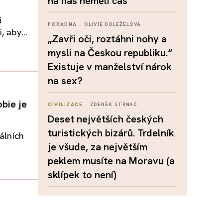
na nás neměli čas
i
PORADNA
OLIVIE DOLEŽELOVÁ
 aby...
„Zavři oči, roztáhni nohy a
mysli na Českou republiku.“
Existuje v manželství nárok
na sex?
bie je
CIVILIZACE
ZDENĚK STRNAD
Deset největších českých
turistických bizárů. Trdelník
iálních
je všude, za největším
peklem musíte na Moravu (a
sklípek to není)