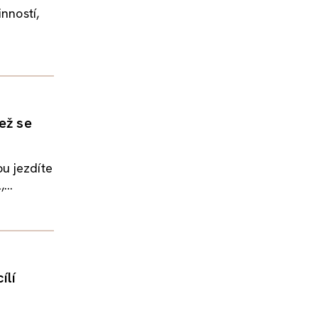
nností,
ež se
u jezdíte
...
ílí