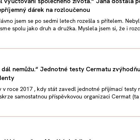
al vyúčtování společného života.“ Jana dostala p
příjemný dárek na rozloučenou
ávno jsem se po sedmi letech rozešla s přítelem. Nebyl
jsme spolu jako druh a družka. Myslela jsem si, že i rozc
ž dál nemůžu.“ Jednotné testy Cermatu zvýhodňu
denty
v roce 2017 , kdy stát zavedl jednotné přijímací testy 
 skrze samostatnou příspěvkovou organizaci Cermat (ta u