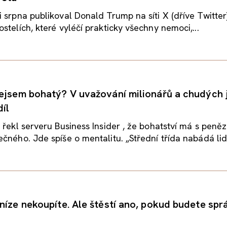
 srpna publikoval Donald Trump na síti X (dříve Twitter
stelích, které vyléčí prakticky všechny nemoci,...
nejsem bohatý? V uvažování milionářů a chudých 
díl
 řekl serveru Business Insider , že bohatství má s peněz
čného. Jde spíše o mentalitu. „Střední třída nabádá lidi,
eníze nekoupíte. Ale štěstí ano, pokud budete spr