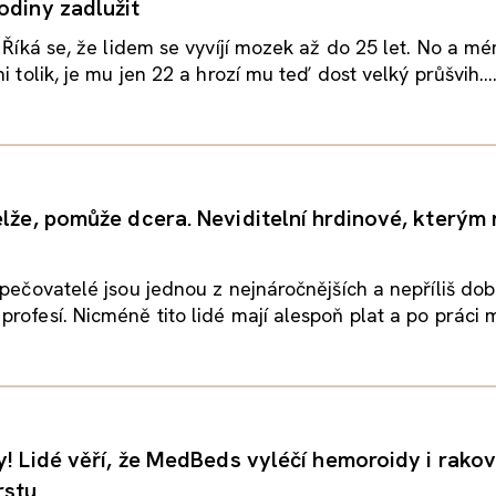
odiny zadlužit
: Říká se, že lidem se vyvíjí mozek až do 25 let. No a m
i tolik, je mu jen 22 a hrozí mu teď dost velký průšvih...
elže, pomůže dcera. Neviditelní hrdinové, kterým
 pečovatelé jsou jednou z nejnáročnějších a nepříliš do
rofesí. Nicméně tito lidé mají alespoň plat a po práci 
y! Lidé věří, že MedBeds vyléčí hemoroidy i rakov
rstu