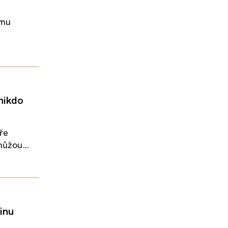
ému
.
 nikdo
bře
můžou...
inu