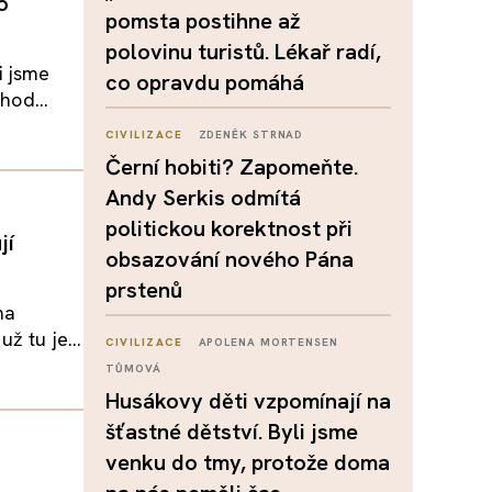
o
pomsta postihne až
polovinu turistů. Lékař radí,
i jsme
co opravdu pomáhá
hod...
CIVILIZACE
ZDENĚK STRNAD
Černí hobiti? Zapomeňte.
Andy Serkis odmítá
politickou korektnost při
jí
obsazování nového Pána
prstenů
na
ž tu je...
CIVILIZACE
APOLENA MORTENSEN
TŮMOVÁ
Husákovy děti vzpomínají na
šťastné dětství. Byli jsme
venku do tmy, protože doma