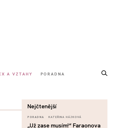
EX A VZTAHY
PORADNA
nejčtenější
PORADNA
KATEŘINA HÁJKOVÁ
„Už zase musím!“ Faraonova