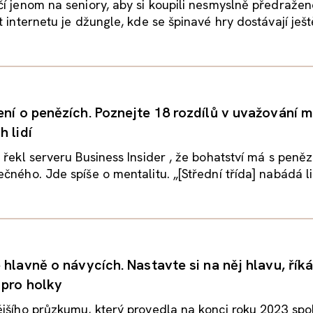
í jenom na seniory, aby si koupili nesmyslně předražen
 internetu je džungle, kde se špinavé hry dostávají ještě
ení o penězích. Poznejte 18 rozdílů v uvažování m
 lidí
 řekl serveru Business Insider , že bohatství má s peněz
čného. Jde spíše o mentalitu. „[Střední třída] nabádá lid
 hlavně o návycích. Nastavte si na něj hlavu, říká
 pro holky
jšího průzkumu, který provedla na konci roku 2023 spo