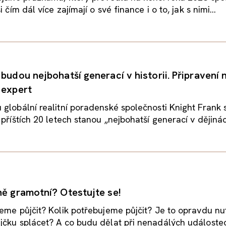
i čím dál více zajímají o své finance i o to, jak s nimi...
budou nejbohatší generací v historii. Připravení n
 expert
globální realitní poradenské společnosti Knight Frank 
příštích 20 letech stanou „nejbohatší generací v dějinách
ně gramotní? Otestujte se!
eme půjčit? Kolik potřebujeme půjčit? Je to opravdu nu
čku splácet? A co budu dělat při nenadálých událostec