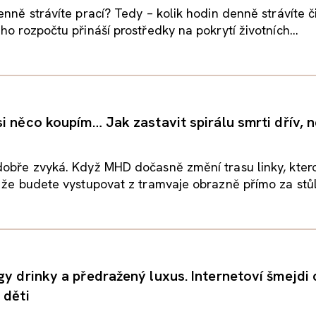
enně strávíte prací? Tedy – kolik hodin denně strávíte či
ho rozpočtu přináší prostředky na pokrytí životních...
i něco koupím… Jak zastavit spirálu smrti dřív, n
obře zvyká. Když MHD dočasně změní trasu linky, ktero
 že budete vystupovat z tramvaje obrazně přímo za stůl,
y drinky a předražený luxus. Internetoví šmejdi c
 děti