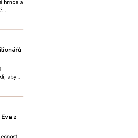
é hrnce a
...
ilionářů
i
i, aby...
 Eva z
lečnost