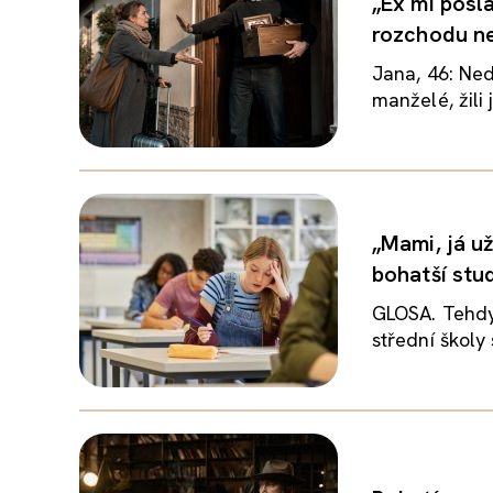
„Ex mi posl
rozchodu ne
Jana, 46: Ned
manželé, žili 
„Mami, já u
bohatší stu
GLOSA. Tehdy 
střední školy