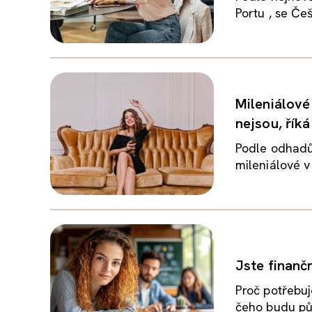
Portu , se Češ
Mileniálové 
nejsou, říká
Podle odhadů 
mileniálové v 
Jste finanč
Proč potřebuj
čeho budu půj