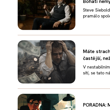
Bohatí nemys
Steve Siebold
pramálo spole
Máte strach
častější, ne
V nestabilním
sítí, se tato 
PORADNA: Mů