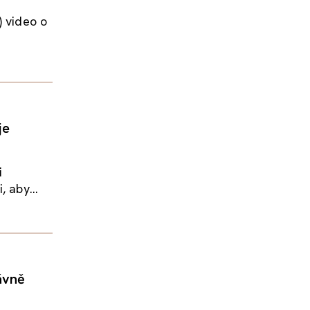
) video o
je
i
 aby...
ávně