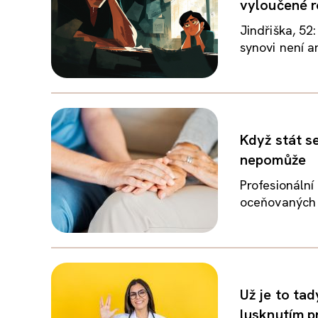
vyloučené r
Jindřiška, 52
synovi není an
Když stát s
nepomůže
Profesionální
oceňovaných p
Už je to tad
lusknutím p