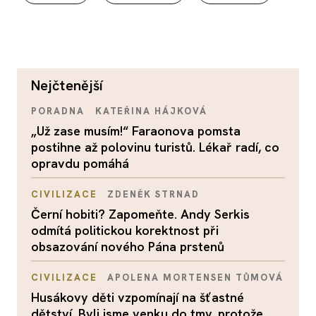
nejčtenější
PORADNA
KATEŘINA HÁJKOVÁ
„Už zase musím!“ Faraonova pomsta
postihne až polovinu turistů. Lékař radí, co
opravdu pomáhá
CIVILIZACE
ZDENĚK STRNAD
Černí hobiti? Zapomeňte. Andy Serkis
odmítá politickou korektnost při
obsazování nového Pána prstenů
CIVILIZACE
APOLENA MORTENSEN TŮMOVÁ
Husákovy děti vzpomínají na šťastné
dětství. Byli jsme venku do tmy, protože