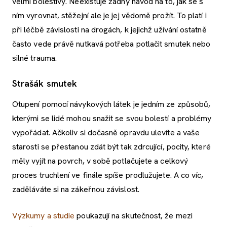
velmi bolestivý. Neexistuje žádný návod na to, jak se s
ním vyrovnat, stěžejní ale je jej vědomě prožít. To platí i
při léčbě závislosti na drogách, k jejichž užívání ostatně
často vede právě nutkavá potřeba potlačit smutek nebo
silné trauma.
Strašák smutek
Otupení pomocí návykových látek je jedním ze způsobů,
kterými se lidé mohou snažit se svou bolestí a problémy
vypořádat. Ačkoliv si dočasně opravdu ulevíte a vaše
starosti se přestanou zdát být tak zdrcující, pocity, které
měly vyjít na povrch, v sobě potlačujete a celkový
proces truchlení ve finále spíše prodlužujete. A co víc,
zaděláváte si na zákeřnou závislost.
Výzkumy a studie
poukazují na skutečnost, že mezi