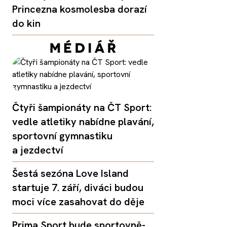
Princezna kosmolesba dorazí
do kin
Čtyři šampionáty na ČT Sport:
vedle atletiky nabídne plavání,
sportovní gymnastiku
a jezdectví
Šestá sezóna Love Island
startuje 7. září, diváci budou
moci více zasahovat do děje
Prima Sport bude sportovně-