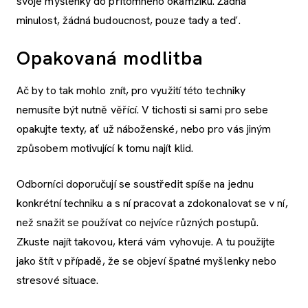
svoje myšlenky do přítomného okamžiku. Žádná
minulost, žádná budoucnost, pouze tady a teď.
Opakovaná modlitba
Ač by to tak mohlo znít, pro využití této techniky
nemusíte být nutně věřící. V tichosti si sami pro sebe
opakujte texty, ať už náboženské, nebo pro vás jiným
způsobem motivující k tomu najít klid.
Odborníci doporučují se soustředit spíše na jednu
konkrétní techniku a s ní pracovat a zdokonalovat se v ní,
než snažit se používat co nejvíce různých postupů.
Zkuste najít takovou, která vám vyhovuje. A tu použijte
jako štít v případě, že se objeví špatné myšlenky nebo
stresové situace.