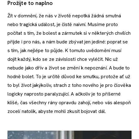
Prožijte to naplno
Žít v domnění, že nás v životě nepotká žádná smutná
nebo tragická událost, je čistě naivní. Musíme proto
počítat s tím, že bolest a zármutek si v některých chvílích
přijde i pro nás, a nám bude zbývat jen jediné: poprat se
s tím, jak nejlépe to půjde. K tomuto uvědomění musí
dojít každý, kdo se ze závislosti chce vyléčit. Nic už
nebude jako dřív a život se změní k nepoznání. A bude to
hodně bolet. To je určitě důvod ke smutku, protože ať už
to byl život jakýkoliv, strach z toho nového je pro člověka
logicky naprosto paralyzující. A ačkoliv je to příšerné
klišé, čas všechny rány opravdu zahojí, nebo vás alespoň
zocelí natolik, abyste mohli zkusit bojovat dál.