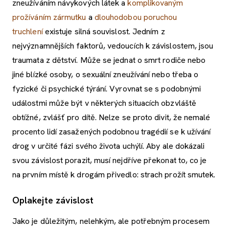
zneužíváním návykových látek a
komplikovaným
prožíváním zármutku
a
dlouhodobou poruchou
truchlení
existuje silná souvislost. Jedním z
nejvýznamnějších faktorů, vedoucích k závislostem, jsou
traumata z dětství. Může se jednat o smrt rodiče nebo
jiné blízké osoby, o sexuální zneužívání nebo třeba o
fyzické či psychické týrání. Vyrovnat se s podobnými
událostmi může být v některých situacích obzvláště
obtížné, zvlášť pro dítě. Nelze se proto divit, že nemalé
procento lidí zasažených podobnou tragédií se k užívání
drog v určité fázi svého života uchýlí. Aby ale dokázali
svou závislost porazit, musí nejdříve překonat to, co je
na prvním místě k drogám přivedlo: strach prožít smutek.
Oplakejte závislost
Jako je důležitým, nelehkým, ale potřebným procesem