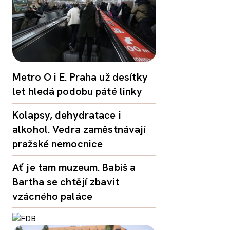
Metro O i E. Praha už desítky
let hledá podobu páté linky
Kolapsy, dehydratace i
alkohol. Vedra zaměstnávají
pražské nemocnice
Ať je tam muzeum. Babiš a
Bartha se chtějí zbavit
vzácného paláce