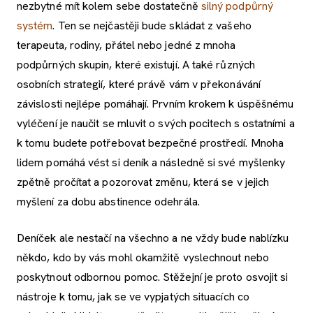
nezbytné mít kolem sebe dostatečně
silný podpůrný
systém
. Ten se nejčastěji bude skládat z vašeho
terapeuta, rodiny, přátel nebo jedné z mnoha
podpůrných skupin, které existují. A také různých
osobních strategií, které právě vám v překonávání
závislosti nejlépe pomáhají. Prvním krokem k úspěšnému
vyléčení je naučit se mluvit o svých pocitech s ostatními a
k tomu budete potřebovat bezpečné prostředí. Mnoha
lidem pomáhá vést si deník a následně si své myšlenky
zpětně pročítat a pozorovat změnu, která se v jejich
myšlení za dobu abstinence odehrála.
Deníček ale nestačí na všechno a ne vždy bude nablízku
někdo, kdo by vás mohl okamžitě vyslechnout nebo
poskytnout odbornou pomoc. Stěžejní je proto osvojit si
nástroje k tomu, jak se ve vypjatých situacích co