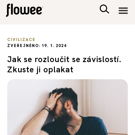
CIVILIZACE
CIVILIZACE
ZVEŘEJNĚNO: 19. 1. 2024
ZDRAVÍ
Jak se rozloučit se závislostí.
Zkuste ji oplakat
PSYCHOLOGIE
RODINA A DĚTI
SEX A VZTAHY
PORADNA