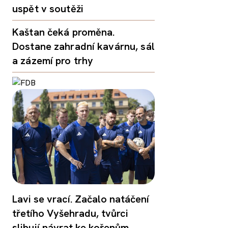
uspět v soutěži
Kaštan čeká proměna.
Dostane zahradní kavárnu, sál
a zázemí pro trhy
Lavi se vrací. Začalo natáčení
třetího Vyšehradu, tvůrci
slibují návrat ke kořenům