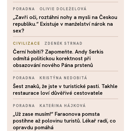
PORADNA
OLIVIE DOLEŽELOVÁ
„Zavři oči, roztáhni nohy a mysli na Českou
republiku.“ Existuje v manželství nárok na
sex?
CIVILIZACE
ZDENĚK STRNAD
Černí hobiti? Zapomeňte. Andy Serkis
odmítá politickou korektnost při
obsazování nového Pána prstenů
PORADNA
KRISTÝNA NEDOBITÁ
Šest znaků, že jste v turistické pasti. Takhle
restaurace loví důvěřivé cestovatele
PORADNA
KATEŘINA HÁJKOVÁ
„Už zase musím!“ Faraonova pomsta
postihne až polovinu turistů. Lékař radí, co
opravdu pomáhá