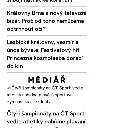
Královny Brna a nový televizní
bizár. Proč od toho nemůžeme
odtrhnout oči?
Lesbické královny, vesmír a
únos bývalé. Festivalový hit
Princezna kosmolesba dorazí
do kin
Čtyři šampionáty na ČT Sport:
vedle atletiky nabídne plavání,