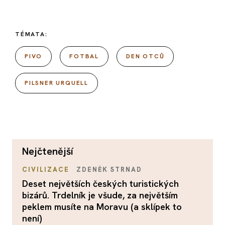
TÉMATA:
PIVO
FOTBAL
DEN OTCŮ
PILSNER URQUELL
nejčtenější
CIVILIZACE
ZDENĚK STRNAD
Deset největších českých turistických
bizárů. Trdelník je všude, za největším
peklem musíte na Moravu (a sklípek to
není)