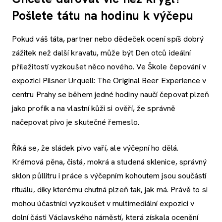
Pošlete tátu na hodinu k výčepu
Pokud váš táta, partner nebo dědeček ocení spíš dobrý
zážitek než další kravatu, může být Den otců ideální
příležitostí vyzkoušet něco nového. Ve Škole čepování v
expozici Pilsner Urquell: The Original Beer Experience v
centru Prahy se během jedné hodiny naučí čepovat plzeň
jako profík a na vlastní kůži si ověří, že správně
načepovat pivo je skutečné řemeslo.
Říká se, že sládek pivo vaří, ale výčepní ho dělá.
Krémová pěna, čistá, mokrá a studená sklenice, správný
sklon půllitru i práce s výčepním kohoutem jsou součástí
rituálu, díky kterému chutná plzeň tak, jak má. Právě to si
mohou účastníci vyzkoušet v multimediální expozici v
dolní části Václavského náměstí, která získala ocenění