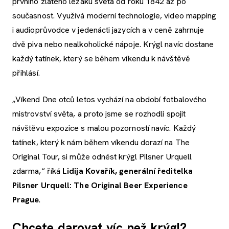
prvního zlatého ležáku světa od roku 1842 až po
současnost. Využívá moderní technologie, video mapping
i audioprůvodce v jedenácti jazycích a v ceně zahrnuje
dvě piva nebo nealkoholické nápoje. Krýgl navíc dostane
každý tatínek, který se během víkendu k návštěvě
přihlásí.
„Víkend Dne otců letos vychází na období fotbalového
mistrovství světa, a proto jsme se rozhodli spojit
návštěvu expozice s malou pozorností navíc. Každý
tatínek, který k nám během víkendu dorazí na The
Original Tour, si může odnést krýgl Pilsner Urquell
zdarma,“ říká
Lidija Kovařík, generální ředitelka
Pilsner Urquell: The Original Beer Experience
Prague
.
Chcete darovat víc než krýgl?