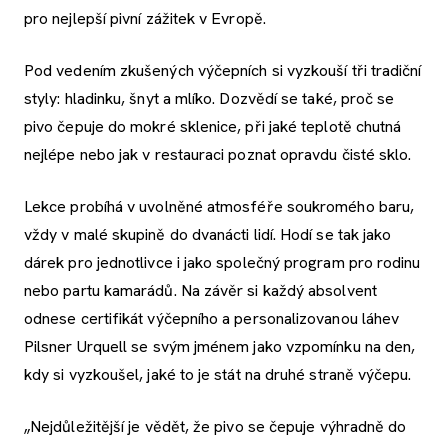
pro nejlepší pivní zážitek v Evropě.
Pod vedením zkušených výčepních si vyzkouší tři tradiční
styly: hladinku, šnyt a mlíko. Dozvědí se také, proč se
pivo čepuje do mokré sklenice, při jaké teplotě chutná
nejlépe nebo jak v restauraci poznat opravdu čisté sklo.
Lekce probíhá v uvolněné atmosféře soukromého baru,
vždy v malé skupině do dvanácti lidí. Hodí se tak jako
dárek pro jednotlivce i jako společný program pro rodinu
nebo partu kamarádů. Na závěr si každý absolvent
odnese certifikát výčepního a personalizovanou láhev
Pilsner Urquell se svým jménem jako vzpomínku na den,
kdy si vyzkoušel, jaké to je stát na druhé straně výčepu.
„Nejdůležitější je vědět, že pivo se čepuje výhradně do