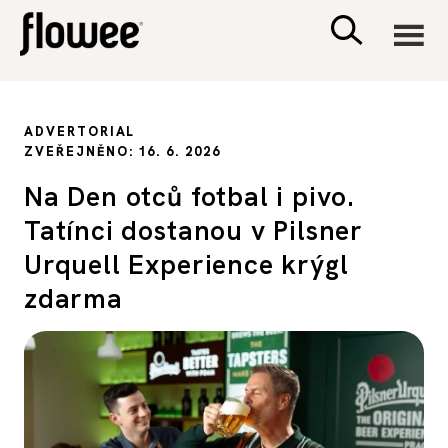
CIVILIZACE
ADVERTORIAL
ZVEŘEJNĚNO: 16. 6. 2026
ZDRAVÍ
Na Den otců fotbal i pivo.
Tatínci dostanou v Pilsner
PSYCHOLOGIE
Urquell Experience krýgl
RODINA A DĚTI
zdarma
SEX A VZTAHY
PORADNA