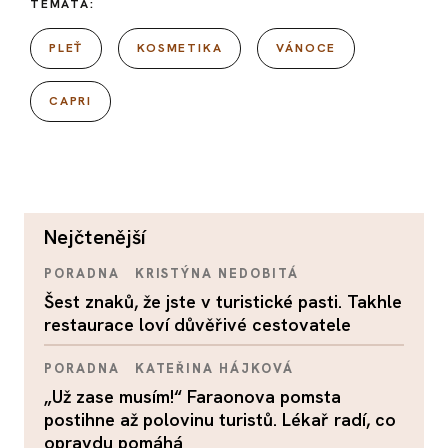
TÉMATA:
PLEŤ
KOSMETIKA
VÁNOCE
CAPRI
nejčtenější
PORADNA
KRISTÝNA NEDOBITÁ
Šest znaků, že jste v turistické pasti. Takhle
restaurace loví důvěřivé cestovatele
PORADNA
KATEŘINA HÁJKOVÁ
„Už zase musím!“ Faraonova pomsta
postihne až polovinu turistů. Lékař radí, co
opravdu pomáhá