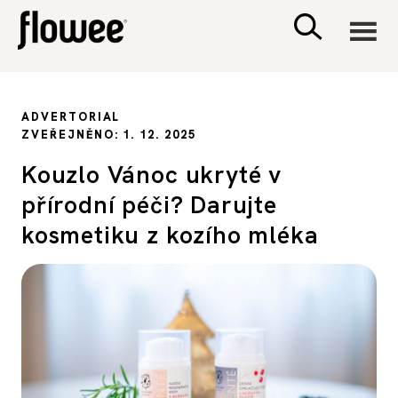
CIVILIZACE
ADVERTORIAL
ZVEŘEJNĚNO: 1. 12. 2025
ZDRAVÍ
Kouzlo Vánoc ukryté v
přírodní péči? Darujte
PSYCHOLOGIE
kosmetiku z kozího mléka
RODINA A DĚTI
SEX A VZTAHY
PORADNA