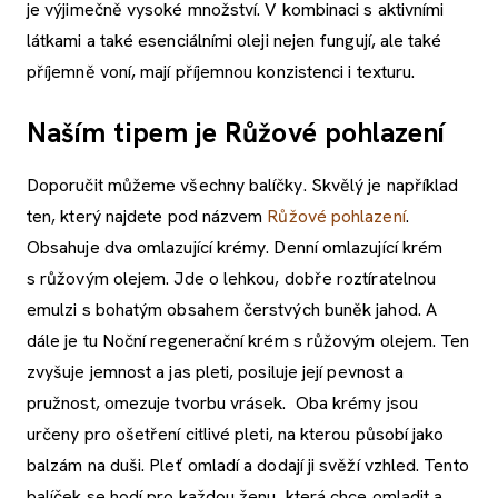
je výjimečně vysoké množství. V kombinaci s aktivními
látkami a také esenciálními oleji nejen fungují, ale také
příjemně voní, mají příjemnou konzistenci i texturu.
Naším tipem je Růžové pohlazení
Doporučit můžeme všechny balíčky. Skvělý je například
ten, který najdete pod názvem
Růžové pohlazení
.
Obsahuje dva omlazující krémy. Denní omlazující krém
s růžovým olejem. Jde o lehkou, dobře roztíratelnou
emulzi s bohatým obsahem čerstvých buněk jahod. A
dále je tu Noční regenerační krém s růžovým olejem. Ten
zvyšuje jemnost a jas pleti, posiluje její pevnost a
pružnost, omezuje tvorbu vrásek. Oba krémy jsou
určeny pro ošetření citlivé pleti, na kterou působí jako
balzám na duši. Pleť omladí a dodají ji svěží vzhled. Tento
balíček se hodí pro každou ženu, která chce omladit a