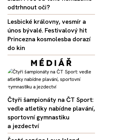
odtrhnout oči?
Lesbické královny, vesmír a
únos bývalé. Festivalový hit
Princezna kosmolesba dorazí
do kin
Čtyři šampionáty na ČT Sport:
vedle atletiky nabídne plavání,
sportovní gymnastiku
a jezdectví