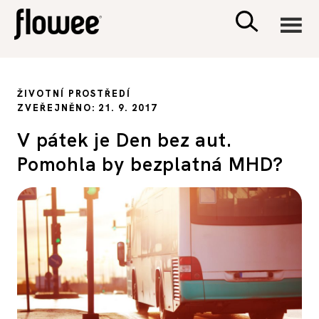
CIVILIZACE
ŽIVOTNÍ PROSTŘEDÍ
ZVEŘEJNĚNO: 21. 9. 2017
ZDRAVÍ
V pátek je Den bez aut.
Pomohla by bezplatná MHD?
PSYCHOLOGIE
RODINA A DĚTI
SEX A VZTAHY
PORADNA