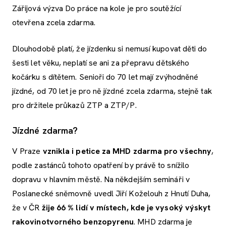
Zářijová výzva Do práce na kole je pro soutěžící
otevřena zcela zdarma.
Dlouhodobě platí, že jízdenku si nemusí kupovat děti do
šesti let věku, neplatí se ani za přepravu dětského
kočárku s dítětem. Senioři do 70 let mají zvýhodněné
jízdné, od 70 let je pro ně jízdné zcela zdarma, stejně tak
pro držitele průkazů ZTP a ZTP/P.
Jízdné zdarma?
V Praze
vznikla i petice za MHD zdarma pro všechny
,
podle zastánců tohoto opatření by právě to snížilo
dopravu v hlavním městě. Na někdejším semináři v
Poslanecké sněmovně uvedl Jiří Koželouh z Hnutí Duha,
že v ČR
žije 66 % lidí v místech, kde je vysoký výskyt
rakovinotvorného benzopyrenu
. MHD zdarma je