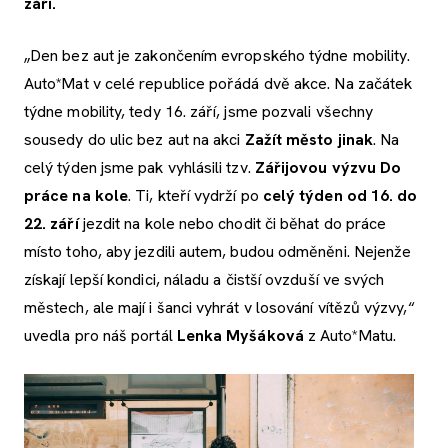
září.
„Den bez aut je zakončením evropského týdne mobility.
Auto*Mat v celé republice pořádá dvě akce. Na začátek
týdne mobility, tedy 16. září, jsme pozvali všechny
sousedy do ulic bez aut na akci
Zažít město jinak
. Na
celý týden jsme pak vyhlásili tzv.
Zářijovou výzvu Do
práce na kole
. Ti, kteří vydrží po
celý týden od 16. do
22. září
jezdit na kole nebo chodit či běhat do práce
místo toho, aby jezdili autem, budou odměněni. Nejenže
získají lepší kondici, náladu a čistší ovzduší ve svých
městech, ale mají i šanci vyhrát v losování vítězů výzvy,“
uvedla pro náš portál
Lenka Myšáková
z Auto*Matu.