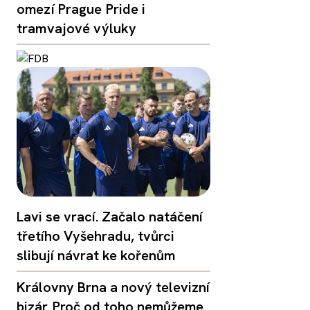
omezí Prague Pride i
tramvajové výluky
Lavi se vrací. Začalo natáčení
třetího Vyšehradu, tvůrci
slibují návrat ke kořenům
Královny Brna a nový televizní
bizár. Proč od toho nemůžeme