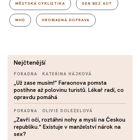
MĚSTSKÁ CYKLISTIKA
DEN BEZ AUT
MHD
HROMADNÁ DOPRAVA
nejčtenější
PORADNA
KATEŘINA HÁJKOVÁ
„Už zase musím!“ Faraonova pomsta
postihne až polovinu turistů. Lékař radí, co
opravdu pomáhá
PORADNA
OLIVIE DOLEŽELOVÁ
„Zavři oči, roztáhni nohy a mysli na Českou
republiku.“ Existuje v manželství nárok na
sex?