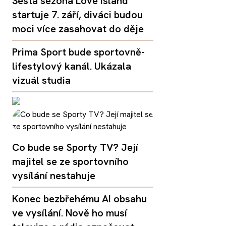
Šestá sezóna Love Island
startuje 7. září, diváci budou
moci více zasahovat do děje
Prima Sport bude sportovně-
lifestylový kanál. Ukázala
vizuál studia
Co bude se Sporty TV? Její
majitel se ze sportovního
vysílání nestahuje
Konec bezbřehému AI obsahu
ve vysílání. Nově ho musí