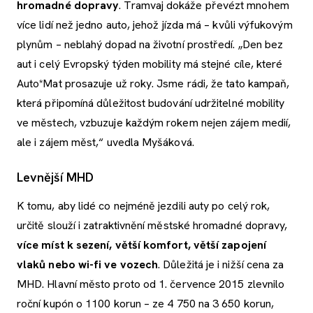
hromadné dopravy
. Tramvaj dokáže převézt mnohem
více lidí než jedno auto, jehož jízda má – kvůli výfukovým
plynům – neblahý dopad na životní prostředí. „Den bez
aut i celý Evropský týden mobility má stejné cíle, které
Auto*Mat prosazuje už roky. Jsme rádi, že tato kampaň,
která připomíná důležitost budování udržitelné mobility
ve městech, vzbuzuje každým rokem nejen zájem medií,
ale i zájem měst,“ uvedla Myšáková.
Levnější MHD
K tomu, aby lidé co nejméně jezdili auty po celý rok,
určitě slouží i zatraktivnění městské hromadné dopravy,
více míst k sezení, větší komfort, větší zapojení
vlaků nebo wi-fi ve vozech
. Důležitá je i nižší cena za
MHD. Hlavní město proto od 1. července 2015 zlevnilo
roční kupón o 1100 korun – ze 4 750 na 3 650 korun,