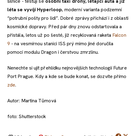
silnice - testují se
osobní taxi drony, létající auta a již
léta se vyvíjí Hyperloop
, moderní varianta podzemní
“potrubní pošty pro lidi”. Dobré zprávy přichází i z oblasti
kosmické dopravy. Před pár dny znovu odstartovala a
přistála, letos už po šesté, již recyklovaná raketa
Falcon
9
- na vesmírnou stanici ISS prý mimo jiné doručila
pomocí modulu Dragon i čerstvou zmrzlinu.
Nenechte si ujít přehlídku nejnovějších technologií Future
Port Prague. Kdy a kde se bude konat, se dozvíte přímo
zde
.
Autor: Martina Tůmová
foto: Shutterstock