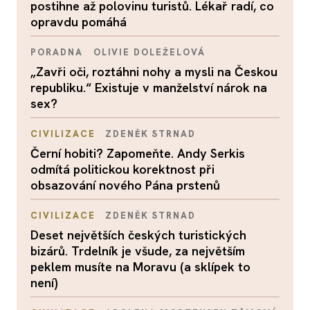
postihne až polovinu turistů. Lékař radí, co
opravdu pomáhá
PORADNA
OLIVIE DOLEŽELOVÁ
„Zavři oči, roztáhni nohy a mysli na Českou
republiku.“ Existuje v manželství nárok na
sex?
CIVILIZACE
ZDENĚK STRNAD
Černí hobiti? Zapomeňte. Andy Serkis
odmítá politickou korektnost při
obsazování nového Pána prstenů
CIVILIZACE
ZDENĚK STRNAD
Deset největších českých turistických
bizárů. Trdelník je všude, za největším
peklem musíte na Moravu (a sklípek to
není)