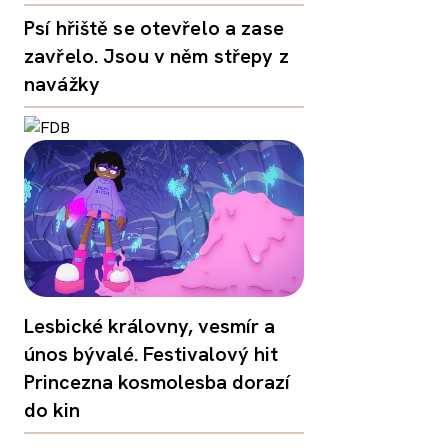
Psí hřiště se otevřelo a zase
zavřelo. Jsou v něm střepy z
navážky
Lesbické královny, vesmír a
únos bývalé. Festivalový hit
Princezna kosmolesba dorazí
do kin