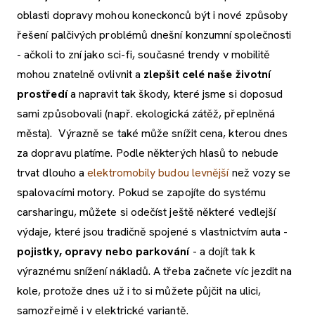
oblasti dopravy mohou koneckonců být i nové způsoby
řešení palčivých problémů dnešní konzumní společnosti
- ačkoli to zní jako sci-fi, současné trendy v mobilitě
mohou znatelně ovlivnit a
zlepšit celé naše životní
prostředí
a napravit tak škody, které jsme si doposud
sami způsobovali (např. ekologická zátěž, přeplněná
města). Výrazně se také může snížit cena, kterou dnes
za dopravu platíme. Podle některých hlasů to nebude
trvat dlouho a
elektromobily budou levnější
než vozy se
spalovacími motory. Pokud se zapojíte do systému
carsharingu, můžete si odečíst ještě některé vedlejší
výdaje, které jsou tradičně spojené s vlastnictvím auta -
pojistky, opravy nebo parkování
- a dojít tak k
výraznému snížení nákladů. A třeba začnete víc jezdit na
kole, protože dnes už i to si můžete půjčit na ulici,
samozřejmě i v elektrické variantě.