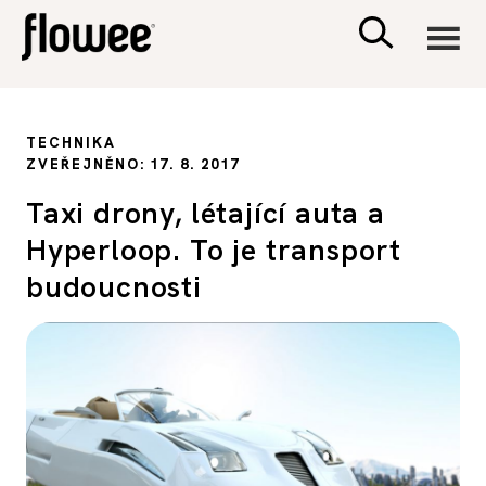
CIVILIZACE
TECHNIKA
ZVEŘEJNĚNO: 17. 8. 2017
ZDRAVÍ
Taxi drony, létající auta a
Hyperloop. To je transport
PSYCHOLOGIE
budoucnosti
RODINA A DĚTI
SEX A VZTAHY
PORADNA