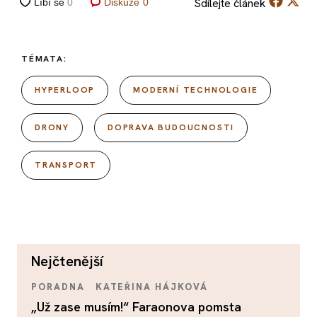
Sdílejte
článek
Diskuze
0
TÉMATA:
HYPERLOOP
MODERNÍ TECHNOLOGIE
DRONY
DOPRAVA BUDOUCNOSTI
TRANSPORT
nejčtenější
PORADNA
KATEŘINA HÁJKOVÁ
„Už zase musím!“ Faraonova pomsta