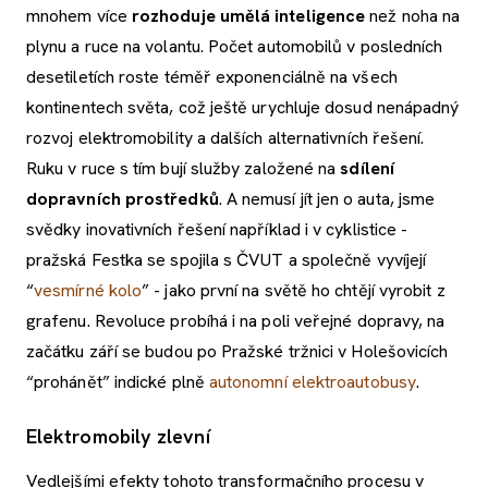
mnohem více
rozhoduje umělá inteligence
než noha na
plynu a ruce na volantu. Počet automobilů v posledních
desetiletích roste téměř exponenciálně na všech
kontinentech světa, což ještě urychluje dosud nenápadný
rozvoj elektromobility a dalších alternativních řešení.
Ruku v ruce s tím bují služby založené na
sdílení
dopravních prostředků
. A nemusí jít jen o auta, jsme
svědky inovativních řešení například i v cyklistice -
pražská Festka se spojila s ČVUT a společně vyvíjejí
“
vesmírné kolo
” - jako první na světě ho chtějí vyrobit z
grafenu. Revoluce probíhá i na poli veřejné dopravy, na
začátku září se budou po Pražské tržnici v Holešovicích
“prohánět” indické plně
autonomní elektroautobusy
.
Elektromobily zlevní
Vedlejšími efekty tohoto transformačního procesu v