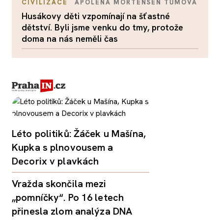
CIVILIZACE
APOLENA MORTENSEN TŮMOVÁ
Husákovy děti vzpomínají na šťastné
dětství. Byli jsme venku do tmy, protože
doma na nás neměli čas
Léto politiků: Žáček u Mašína,
Kupka s plnovousem a
Decorix v plavkách
Vražda skončila mezi
„pomníčky“. Po 16 letech
přinesla zlom analýza DNA