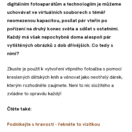
digitálním fotoaparátům a technologiím je můžeme
uchovávat ve virtuálních souborech s téměř
neomezenou kapacitou, posílat pár vteřin po
pořízení na druhý konec světa a sdílet s ostatními.
Každý má však nepochybně doma alespoň pár
vytištěných obrázků z dob dřívějších. Co tedy s
nimi?
Zkuste je použít k vytvoření vtipného fotoalba s pomocí
kreslených dětských knih a věnovat jako neotřelý dárek,
kterým rozhodněte zaujmete. Není to nic složitého a
zvládne to opravdu každý!
Čtěte také:
Podnikejte s hravostí - řekněte to vizitkou