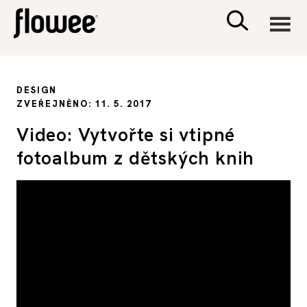
CIVILIZACE
DESIGN
ZVEŘEJNĚNO: 11. 5. 2017
ZDRAVÍ
Video: Vytvořte si vtipné
fotoalbum z dětských knih
PSYCHOLOGIE
RODINA A DĚTI
SEX A VZTAHY
PORADNA