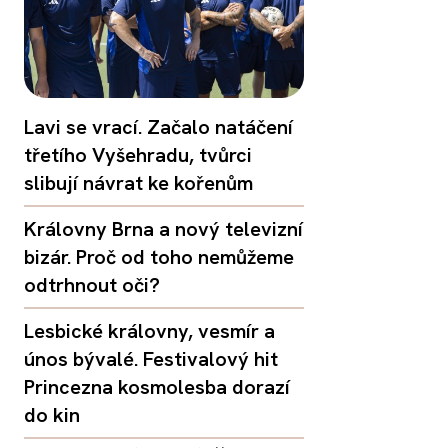
Lavi se vrací. Začalo natáčení
třetího Vyšehradu, tvůrci
slibují návrat ke kořenům
Královny Brna a nový televizní
bizár. Proč od toho nemůžeme
odtrhnout oči?
Lesbické královny, vesmír a
únos bývalé. Festivalový hit
Princezna kosmolesba dorazí
do kin