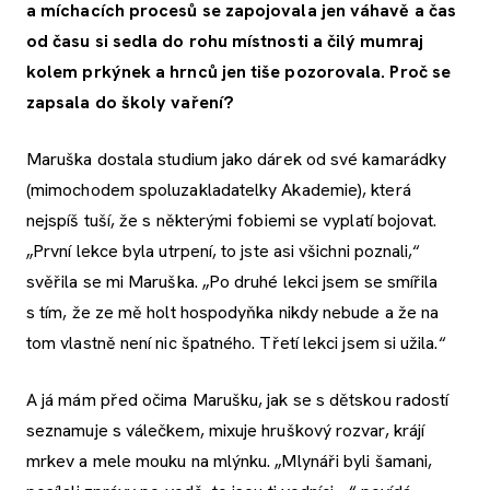
a míchacích procesů se zapojovala jen váhavě a čas
od času si sedla do rohu místnosti a čilý mumraj
kolem prkýnek a hrnců jen tiše pozorovala. Proč se
zapsala do školy vaření?
Maruška dostala studium jako dárek od své kamarádky
(mimochodem spoluzakladatelky Akademie), která
nejspíš tuší, že s některými fobiemi se vyplatí bojovat.
„První lekce byla utrpení, to jste asi všichni poznali,“
svěřila se mi Maruška. „Po druhé lekci jsem se smířila
s tím, že ze mě holt hospodyňka nikdy nebude a že na
tom vlastně není nic špatného. Třetí lekci jsem si užila.“
A já mám před očima Marušku, jak se s dětskou radostí
seznamuje s válečkem, mixuje hruškový rozvar, krájí
mrkev a mele mouku na mlýnku. „Mlynáři byli šamani,