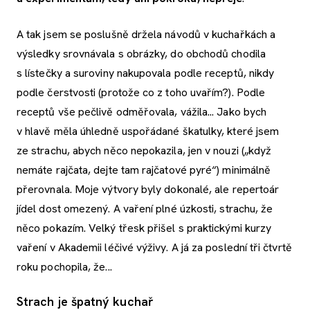
A tak jsem se poslušně držela návodů v kuchařkách a
výsledky srovnávala s obrázky, do obchodů chodila
s lístečky a suroviny nakupovala podle receptů, nikdy
podle čerstvosti (protože co z toho uvařím?). Podle
receptů vše pečlivě odměřovala, vážila... Jako bych
v hlavě měla úhledně uspořádané škatulky, které jsem
ze strachu, abych něco nepokazila, jen v nouzi („když
nemáte rajčata, dejte tam rajčatové pyré“) minimálně
přerovnala. Moje výtvory byly dokonalé, ale repertoár
jídel dost omezený. A vaření plné úzkosti, strachu, že
něco pokazím. Velký třesk přišel s praktickými kurzy
vaření v Akademii léčivé výživy. A já za poslední tři čtvrtě
roku pochopila, že...
Strach je špatný kuchař