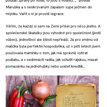
posílali zprávy po vodě, to jsou ti vodníci...,“ povídá
Maruška a s neskrývaným zápalem sype ječmen do
mlýnku. Vařit s ní je prostě legrace.
Věřím, že každý si sem na Zemi přišel pro něco jiného. A
společenské škatulky jsou výhodné pro společnost (jestli
vůbec), jednotlivci ale štěstí nepřináší. Já pro změnu od
malička byla perfektní hospodyňka, už v pěti letech jsem
poučovala maminku o tom, jak má správně vytírat
podlahu, a v sedmnácti radila, jak ochutit rajskou, mazat
pomazánku na jednohubky nebo uválet knedlík...