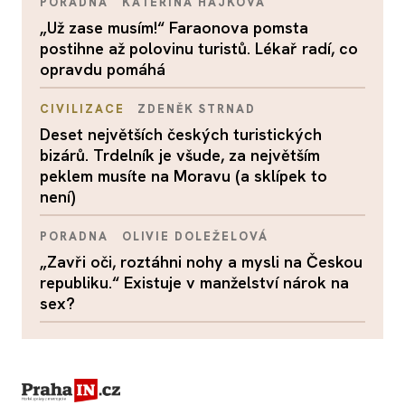
PORADNA
KATEŘINA HÁJKOVÁ
„Už zase musím!“ Faraonova pomsta
postihne až polovinu turistů. Lékař radí, co
opravdu pomáhá
CIVILIZACE
ZDENĚK STRNAD
Deset největších českých turistických
bizárů. Trdelník je všude, za největším
peklem musíte na Moravu (a sklípek to
není)
PORADNA
OLIVIE DOLEŽELOVÁ
„Zavři oči, roztáhni nohy a mysli na Českou
republiku.“ Existuje v manželství nárok na
sex?