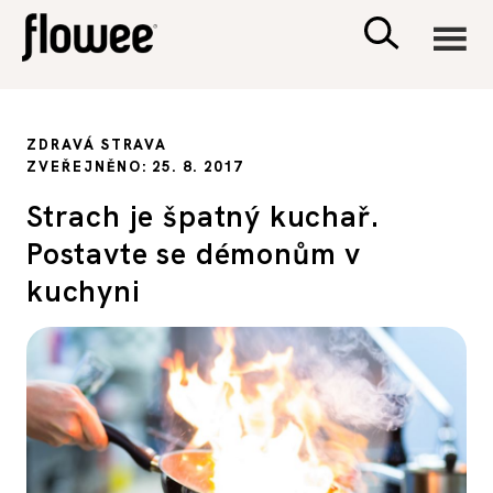
CIVILIZACE
ZDRAVÁ STRAVA
ZVEŘEJNĚNO: 25. 8. 2017
ZDRAVÍ
Strach je špatný kuchař.
Postavte se démonům v
PSYCHOLOGIE
kuchyni
RODINA A DĚTI
SEX A VZTAHY
PORADNA