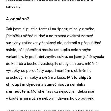
suroviny.
A odměna?
Jak jsem si pustila fantazii na špacír, mizely z mého
jídelníčku běžné nudné a ne zrovna dvakrát zdravé
suroviny: rafinovaný řepkový olej nahradilo přepuštěné
máslo, bílá pšeničná mouka ustoupila celozrnným
variantám, ty poslední zbytky cukru, co jsem ještě sypala
do koláčů a buchet, zastoupily slady a sirupy, mléčné
výrobky se poroučely experimentům s obilnými a
ořechovými mléky a sýrům z kešu.
Místo chipsů
chroupám dýňová a slunečnicová semínka
s umeoctem
. Mořské řasy už nejsou jen dekorace
v koutě a misa už se nebojím, dávám ho do polívek.