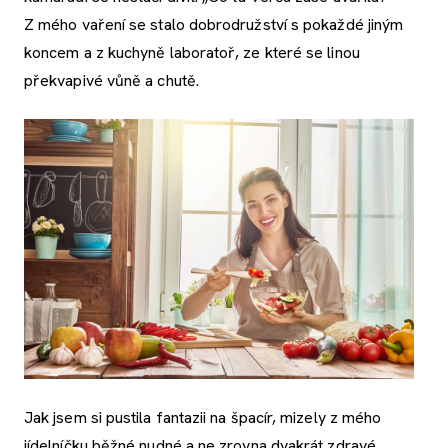
Z mého vaření se stalo dobrodružství s pokaždé jiným
koncem a z kuchyně laboratoř, ze které se linou
překvapivé vůně a chutě.
Jak jsem si pustila fantazii na špacír, mizely z mého
jídelníčku běžné nudné a ne zrovna dvakrát zdravé