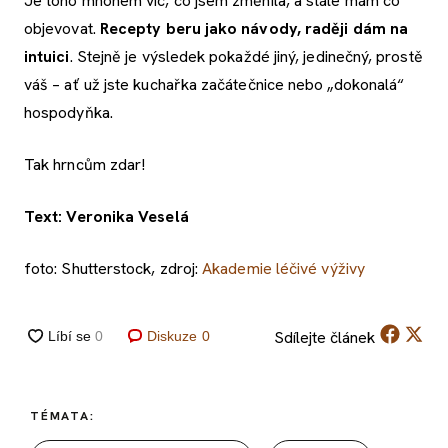
Je toho mnohem víc, co jsem změnila, a stále mám co
objevovat.
Recepty beru jako návody, raději dám na
intuici
. Stejně je výsledek pokaždé jiný, jedinečný, prostě
váš – ať už jste kuchařka začátečnice nebo „dokonalá“
hospodyňka.
Tak hrncům zdar!
Text: Veronika Veselá
foto: Shutterstock, zdroj:
Akademie léčivé výživy
Sdílejte
článek
Diskuze
0
TÉMATA: