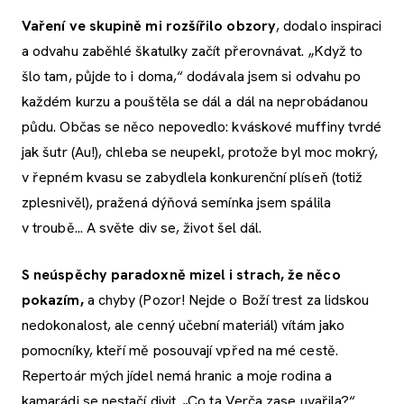
Vaření ve skupině mi rozšířilo obzory
, dodalo inspiraci
a odvahu zaběhlé škatulky začít přerovnávat. „Když to
šlo tam, půjde to i doma,“ dodávala jsem si odvahu po
každém kurzu a pouštěla se dál a dál na neprobádanou
půdu. Občas se něco nepovedlo: kváskové muffiny tvrdé
jak šutr (Au!), chleba se neupekl, protože byl moc mokrý,
v řepném kvasu se zabydlela konkurenční plíseň (totiž
zplesnivěl), pražená dýňová semínka jsem spálila
v troubě... A světe div se, život šel dál.
S neúspěchy paradoxně mizel i strach, že něco
pokazím,
a chyby (Pozor! Nejde o Boží trest za lidskou
nedokonalost, ale cenný učební materiál) vítám jako
pomocníky, kteří mě posouvají vpřed na mé cestě.
Repertoár mých jídel nemá hranic a moje rodina a
kamarádi se nestačí divit. „Co ta Verča zase uvařila?“