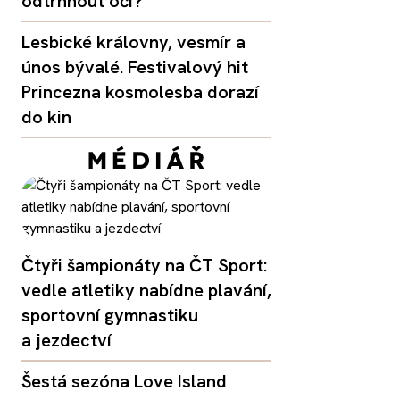
odtrhnout oči?
Lesbické královny, vesmír a
únos bývalé. Festivalový hit
Princezna kosmolesba dorazí
do kin
Čtyři šampionáty na ČT Sport:
vedle atletiky nabídne plavání,
sportovní gymnastiku
a jezdectví
Šestá sezóna Love Island