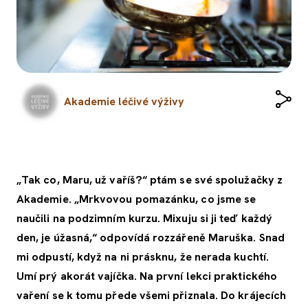
Akademie léčivé výživy
„Tak co, Maru, už vaříš?“ ptám se své spolužačky z
Akademie. „Mrkvovou pomazánku, co jsme se
naučili na podzimním kurzu. Mixuju si ji teď každý
den, je úžasná,“ odpovídá rozzářeně Maruška. Snad
mi odpustí, když na ni prásknu, že nerada kuchtí.
Umí prý akorát vajíčka. Na první lekci praktického
vaření se k tomu přede všemi přiznala. Do krájecích