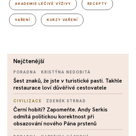
AKADEMIE LÉČIVÉ VÝŽIVY
RECEPTY
VAŘENÍ
KURZY VAŘENÍ
nejčtenější
PORADNA
KRISTÝNA NEDOBITÁ
Šest znaků, že jste v turistické pasti. Takhle
restaurace loví důvěřivé cestovatele
CIVILIZACE
ZDENĚK STRNAD
Černí hobiti? Zapomeňte. Andy Serkis
odmítá politickou korektnost při
obsazování nového Pána prstenů