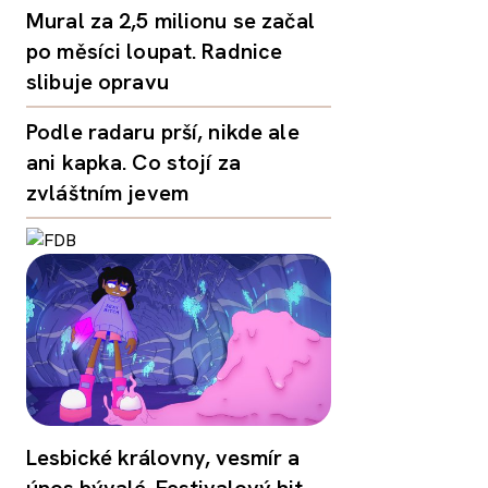
Mural za 2,5 milionu se začal
po měsíci loupat. Radnice
slibuje opravu
Podle radaru prší, nikde ale
ani kapka. Co stojí za
zvláštním jevem
Lesbické královny, vesmír a
únos bývalé. Festivalový hit