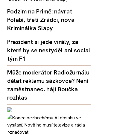
Podzim na Primě: návrat
Polabí, třetí Zrádci, nová
Kriminálka Slapy
Prezident si jede virály, za
které by se nestyděl ani social
tým F1
Může moderátor Radiožurnálu
dělat reklamu sázkovce? Není
zaměstnanec, hájí Boučka
rozhlas