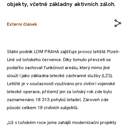
objekty, včetně základny aktivních záloh.
Externí článek
Státní podnik LOM PRAHA zajišťuje provoz letiště Plzeň-
Líně od loňského července. Díky tomuto převzetí se
podařilo zachovat funkčnost areálu, který mimo jiné
slouží i jako základna letecké záchranné služby (LZS).
Letiště je v současnosti využíváno pro civilní i vojenské
letecké operace, přičemž jen za loňský rok zde bylo
zaznamenáno 18 313 pohybů letadel. Zároveň zde
působí celkem 18 civilních subjektů.
„Už v loňském roce jsme zahájili modernizační projekty