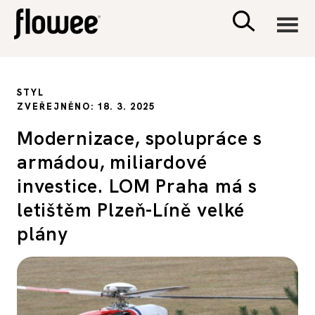
CIVILIZACE
STYL
ZVEŘEJNĚNO: 18. 3. 2025
ZDRAVÍ
Modernizace, spolupráce s
armádou, miliardové
PSYCHOLOGIE
investice. LOM Praha má s
RODINA A DĚTI
letištěm Plzeň-Líně velké
plány
SEX A VZTAHY
PORADNA