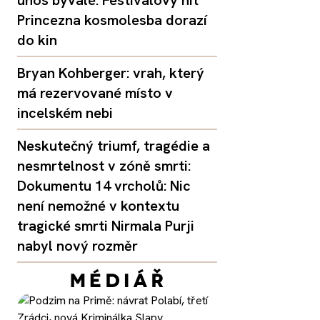
Princezna kosmolesba dorazí
do kin
Bryan Kohberger: vrah, který
má rezervované místo v
incelském nebi
Neskutečný triumf, tragédie a
nesmrtelnost v zóně smrti:
Dokumentu 14 vrcholů: Nic
není nemožné v kontextu
tragické smrti Nirmala Purji
nabyl nový rozměr