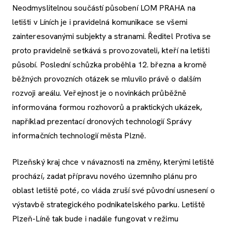
Neodmyslitelnou součástí působení LOM PRAHA na
letišti v Líních je i pravidelná komunikace se všemi
zainteresovanými subjekty a stranami. Ředitel Protiva se
proto pravidelně setkává s provozovateli, kteří na letišti
působí. Poslední schůzka proběhla 12. března a kromě
běžných provozních otázek se mluvilo právě o dalším
rozvoji areálu. Veřejnost je o novinkách průběžně
informována formou rozhovorů a praktických ukázek,
například prezentací dronových technologií Správy
informačních technologií města Plzně.
Plzeňský kraj chce v návaznosti na změny, kterými letiště
prochází, zadat přípravu nového územního plánu pro
oblast letiště poté, co vláda zruší své původní usnesení o
výstavbě strategického podnikatelského parku. Letiště
Plzeň-Líně tak bude i nadále fungovat v režimu