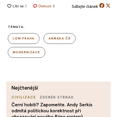
Sdílejte
článek
Diskuze
0
TÉMATA:
LOM PRAHA
ARMÁDA ČR
MODERNIZACE
nejčtenější
CIVILIZACE
ZDENĚK STRNAD
Černí hobiti? Zapomeňte. Andy Serkis
odmítá politickou korektnost při
obsazování nového Pána prstenů