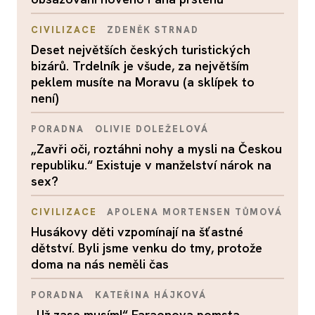
CIVILIZACE
ZDENĚK STRNAD
Deset největších českých turistických
bizárů. Trdelník je všude, za největším
peklem musíte na Moravu (a sklípek to
není)
PORADNA
OLIVIE DOLEŽELOVÁ
„Zavři oči, roztáhni nohy a mysli na Českou
republiku.“ Existuje v manželství nárok na
sex?
CIVILIZACE
APOLENA MORTENSEN TŮMOVÁ
Husákovy děti vzpomínají na šťastné
dětství. Byli jsme venku do tmy, protože
doma na nás neměli čas
PORADNA
KATEŘINA HÁJKOVÁ
„Už zase musím!“ Faraonova pomsta