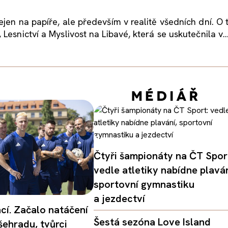
jen na papíře, ale především v realitě všedních dní. O 
Lesnictví a Myslivost na Libavé, která se uskutečnila v..
Čtyři šampionáty na ČT Spor
vedle atletiky nabídne plaván
sportovní gymnastiku
a jezdectví
ací. Začalo natáčení
Šestá sezóna Love Island
šehradu, tvůrci