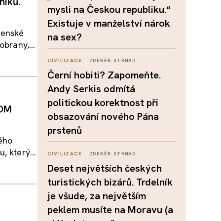
níků.
mysli na Českou republiku.“
Existuje v manželství nárok
jenské
na sex?
brany,...
CIVILIZACE
ZDENĚK STRNAD
Černí hobiti? Zapomeňte.
Andy Serkis odmítá
politickou korektnost při
LOM
obsazování nového Pána
prstenů
kého
, který...
CIVILIZACE
ZDENĚK STRNAD
Deset největších českých
turistických bizárů. Trdelník
je všude, za největším
peklem musíte na Moravu (a