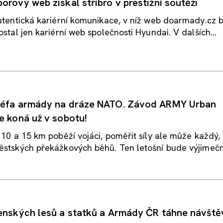
orový web získal stříbro v prestižní soutěži
utentická kariérní komunikace, v níž web doarmady.cz 
ostal jen kariérní web společnosti Hyundai. V dalších...
šéfa armády na dráze NATO. Závod ARMY Urban
e koná už v sobotu!
 10 a 15 km poběží vojáci, poměřit síly ale může každý,
stských překážkových běhů. Ten letošní bude výjimečný
enských lesů a statků a Armády ČR táhne návště