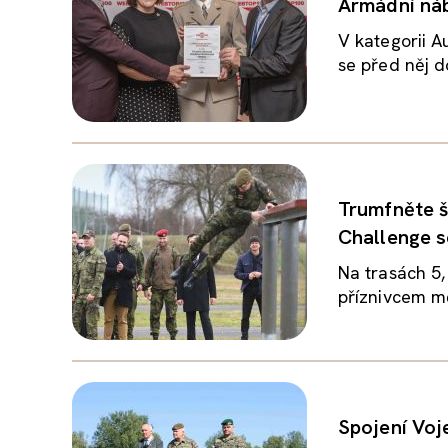
Armádní náb
V kategorii A
se před něj d
Trumfněte 
Challenge s
Na trasách 5,
příznivcem mě
Spojení Voj