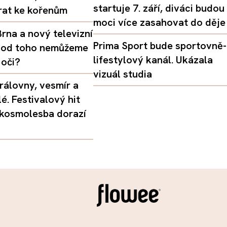
startuje 7. září, diváci budou
vrat ke kořenům
moci více zasahovat do děje
rna a nový televizní
Prima Sport bude sportovně-
oč od toho nemůžeme
lifestylový kanál. Ukázala
 oči?
vizuál studia
rálovny, vesmír a
é. Festivalový hit
 kosmolesba dorazí