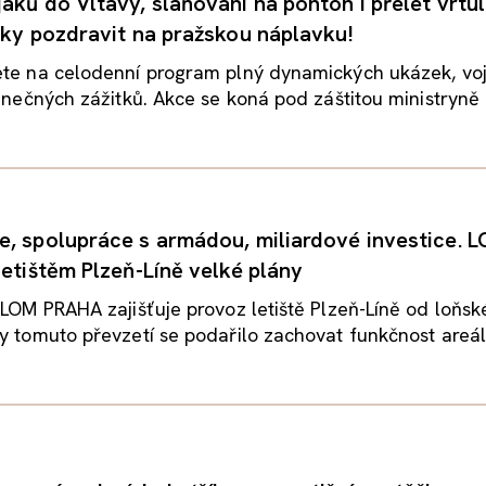
áků do Vltavy, slaňování na ponton i přelet vrtul
áky pozdravit na pražskou náplavku!
ete na celodenní program plný dynamických ukázek, vo
dinečných zážitků. Akce se koná pod záštitou ministryně o
, spolupráce s armádou, miliardové investice. 
letištěm Plzeň-Líně velké plány
 LOM PRAHA zajišťuje provoz letiště Plzeň-Líně od loňs
y tomuto převzetí se podařilo zachovat funkčnost areálu