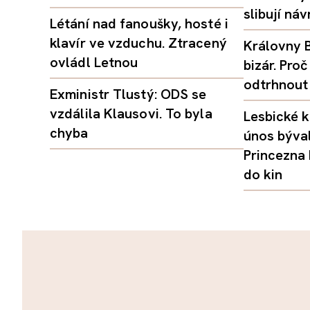
slibují ná
Létání nad fanoušky, hosté i
klavír ve vzduchu. Ztracený
Královny B
ovládl Letnou
bizár. Pr
odtrhnout
Exministr Tlustý: ODS se
vzdálila Klausovi. To byla
Lesbické k
chyba
únos býval
Princezna
do kin