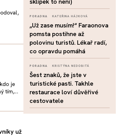
sklípek to není)
bodoval,
PORADNA
KATEŘINA HÁJKOVÁ
„Už zase musím!“ Faraonova
pomsta postihne až
polovinu turistů. Lékař radí,
co opravdu pomáhá
PORADNA
KRISTÝNA NEDOBITÁ
Šest znaků, že jste v
turistické pasti. Takhle
 kdo je
 tím,...
restaurace loví důvěřivé
cestovatele
vníky už