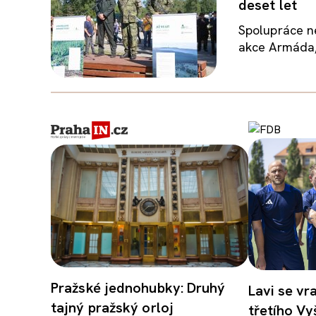
deset let
Spolupráce ne
akce Armáda, 
Pražské jednohubky: Druhý
Lavi se vr
tajný pražský orloj
třetího Vy