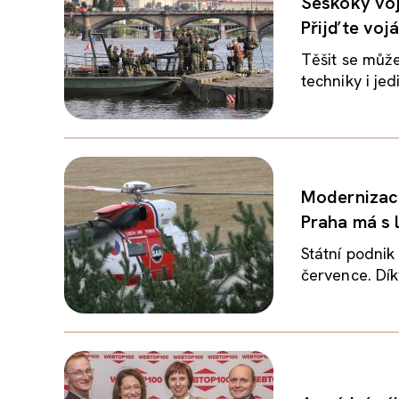
Seskoky voj
Přijďte voj
Těšit se můž
techniky i je
Modernizace
Praha má s 
Státní podnik
července. Dík