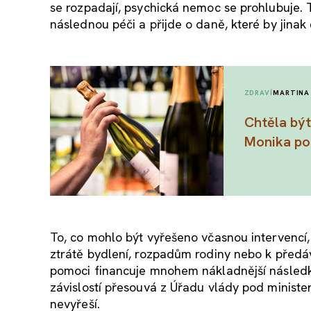
se rozpadají, psychická nemoc se prohlubuje. Tr
následnou péči a přijde o daně, které by jinak
ZDRAVÍ
MARTINA
Chtěla být
Monika pom
To, co mohlo být vyřešeno včasnou intervencí,
ztrátě bydlení, rozpadům rodiny nebo k předávk
pomoci financuje mnohem nákladnější následky
závislostí přesouvá z Úřadu vlády pod minist
nevyřeší.