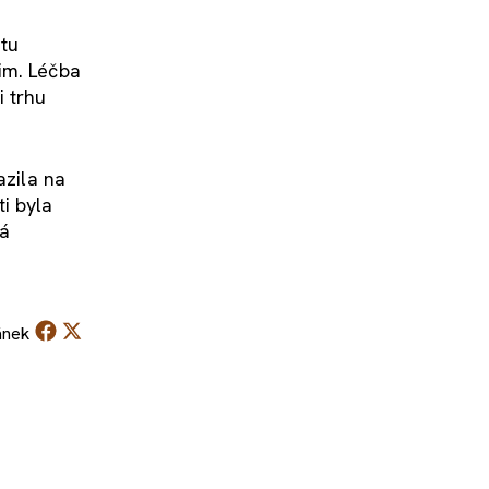
itu
im. Léčba
i trhu
azila na
ti byla
ná
ánek