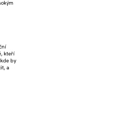
ysokým
ční
, kteří
 kde by
t, a