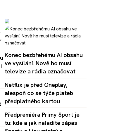
Konec bezbřehému AI obsahu
lu
ve vysílání. Nově ho musí
í
televize a rádia označovat
Netflix je před Oneplay,
alespoň co se týče plateb
předplatného kartou
t
Předpremiéra Primy Sport je
tu: kde a jak naladíte zápas