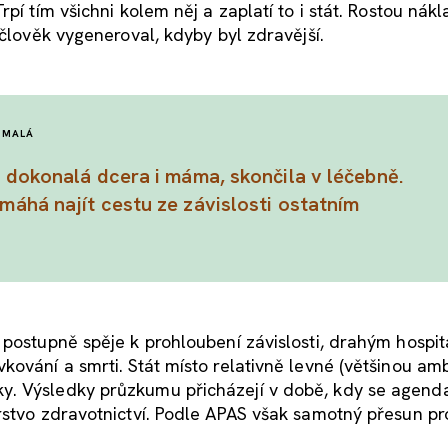
pí tím všichni kolem něj a zaplatí to i stát. Rostou nák
 člověk vygeneroval, kdyby byl zdravější.
 MALÁ
 dokonalá dcera i máma, skončila v léčebně.
áhá najít cestu ze závislosti ostatním
 postupně spěje k prohloubení závislosti, drahým hospit
ování a smrti. Stát místo relativně levné (většinou amb
. Výsledky průzkumu přicházejí v době, kdy se agenda 
erstvo zdravotnictví. Podle APAS však samotný přesun p