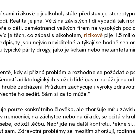
í sami rizikově pijí alkohol, stále představuje stereotyp
hodí. Realita je jiná. Většina závislých lidí vypadá tak no
dobře o děti, zaměstnanci velkých firem na vysokých pozic
jvíc je těch, co zápasí s alkoholem,
rizikově
pije 1,5 mili
ředpis, ty jsou nejvíc neviditelné a týkají se hodně senior
u typické párty drogy, jako je kokain nebo metamfetamin
omentě, kdy si přizná problém a rozhodne se požádat o p
ušeností adiktologických služeb lidé často narážejí na o
bo hrubé zacházení. Průzkum zachycuje i výroky zdravotn
Nechte ho sedět. Sám si za to může.“
je pouze konkrétního člověka, ale zhoršuje míru závislo
í v nemocnici, na záchytce nebo na úřadě, se ocitá v kr
be, odloží léčbu. Nepřijde na další kontrolu, řekne si, 
t sám. Zdravotní problémy se mezitím zhoršují, rodinn