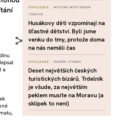
ítání
CIVILIZACE
APOLENA MORTENSEN
TŮMOVÁ
Husákovy děti vzpomínají na
šťastné dětství. Byli jsme
venku do tmy, protože doma
na nás neměli čas
odinu
depsal
CIVILIZACE
ZDENĚK STRNAD
t a
Deset největších českých
turistických bizárů. Trdelník
je všude, za největším
peklem musíte na Moravu (a
tek
sklípek to není)
řené
umatu,