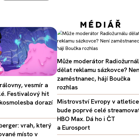
Může moderátor Radiožurná
dělat reklamu sázkovce? Nen
zaměstnanec, hájí Boučka
rálovny, vesmír a
rozhlas
é. Festivalový hit
Mistrovství Evropy v atletice
 kosmolesba dorazí
bude poprvé celé streamova
HBO Max. Dá ho i ČT
erger: vrah, který
a Eurosport
ované místo v