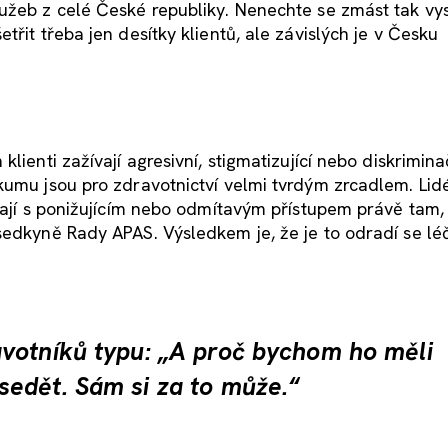
lužeb z celé České republiky. Nenechte se zmást tak v
řit třeba jen desítky klientů, ale závislých je v Česku
lienti zažívají agresivní, stigmatizující nebo diskrimina
umu jsou pro zdravotnictví velmi tvrdým zrcadlem. Lidé
ávají s ponižujícím nebo odmítavým přístupem právě tam,
edkyně Rady APAS. Výsledkem je, že je to odradí se léči
votníků typu: „A proč bychom ho měli
edět. Sám si za to může.“