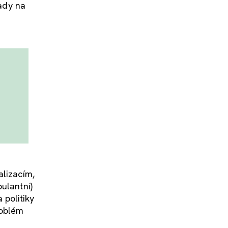
lady na
alizacím,
ulantní)
politiky
roblém