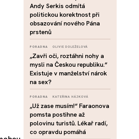
Andy Serkis odmítá
politickou korektnost při
obsazování nového Pána
prstenů
PORADNA
OLIVIE DOLEŽELOVÁ
„Zavři oči, roztáhni nohy a
mysli na Českou republiku.“
Existuje v manželství nárok
na sex?
PORADNA
KATEŘINA HÁJKOVÁ
„Už zase musím!“ Faraonova
pomsta postihne až
polovinu turistů. Lékař radí,
co opravdu pomáhá
 mohou