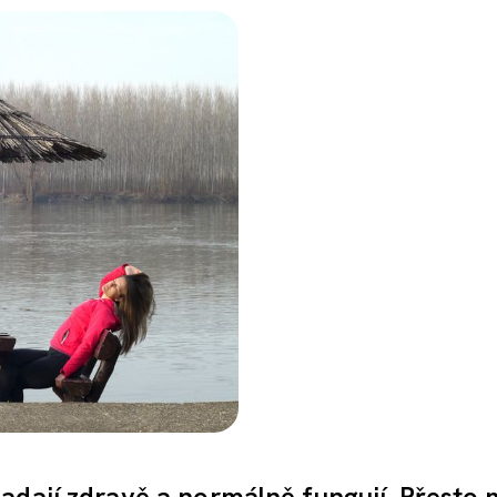
padají zdravě a normálně fungují. Přesto