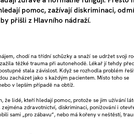
hledají pomoc, zažívají diskriminaci, odm
by přišli z Hlavního nádraží.
ájem, chodí na třídní schůzky a snaží se udržet svoji r
zažila těžké trauma při autonehodě. Lékař jí tehdy pře
postupně stala závislost. Když se rozhodla problém řeši
dou zacházet jako s každým pacientem. Místo toho se
nebo v lepším případě na obtíž.
že lidé, kteří hledají pomoc, protože se jim užívání lá
h, zejména zdravotnictví, diskriminaci, ponižování i otev
ůsobili sami „pro zábavu“, nebo má kořeny v neštěstí, tra