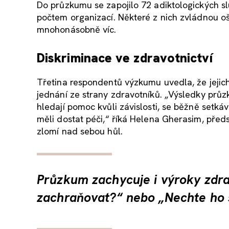
Do průzkumu se zapojilo 72 adiktologických s
počtem organizací. Některé z nich zvládnou ošet
mnohonásobně víc.
Diskriminace ve zdravotnictví
Třetina respondentů výzkumu uvedla, že jejich k
jednání ze strany zdravotníků. „Výsledky průzk
hledají pomoc kvůli závislosti, se běžně setk
měli dostat péči,“ říká Helena Gherasim, předs
zlomí nad sebou hůl.
Průzkum zachycuje i výroky zdra
zachraňovat?“ nebo „Nechte ho s