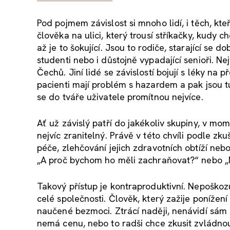
Pod pojmem závislost si mnoho lidí, i těch, kteř
člověka na ulici, který trousí stříkačky, kudy c
až je to šokující. Jsou to rodiče, starající se 
studenti nebo i důstojně vypadající senioři. Ne
Čechů. Jiní lidé se závislostí bojují s léky na p
pacienti mají problém s hazardem a pak jsou t
se do tváře uživatele promítnou nejvíce.
Ať už závislý patří do jakékoliv skupiny, v m
nejvíc zranitelný. Právě v této chvíli podle zk
péče, zlehčování jejich zdravotních obtíží ne
„A proč bychom ho měli zachraňovat?“ nebo „
Takový přístup je kontraproduktivní. Nepoškozu
celé společnosti. Člověk, který zažije ponížen
naučené bezmoci. Ztrácí naději, nenávidí sám se
nemá cenu, nebo to radši chce zkusit zvládnou