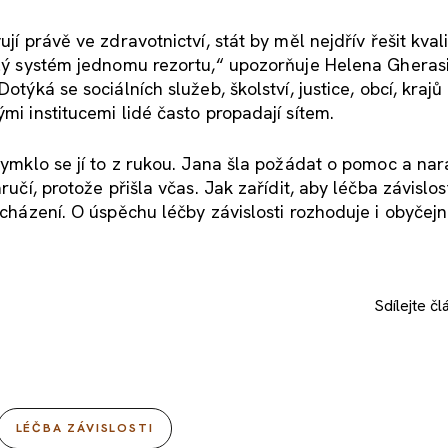
jí právě ve zdravotnictví, stát by měl nejdřív řešit kval
celý systém jednomu rezortu,“ upozorňuje Helena Gheras
týká se sociálních služeb, školství, justice, obcí, krajů 
mi institucemi lidé často propadají sítem.
 vymklo se jí to z rukou. Jana šla požádat o pomoc a nar
ručí, protože přišla včas. Jak zařídit, aby léčba závislos
zacházení. O úspěchu léčby závislosti rozhoduje i obyčej
Sdílejte
čl
LÉČBA ZÁVISLOSTI