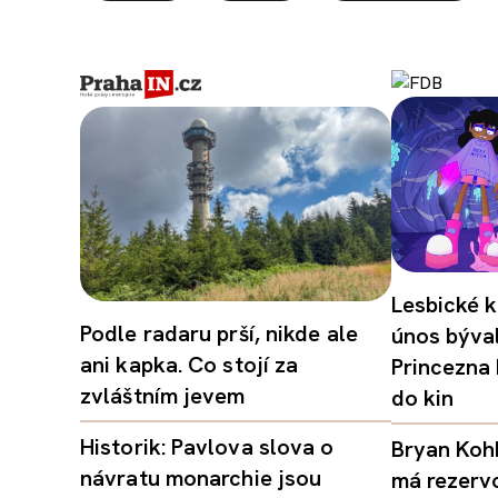
Lesbické k
Podle radaru prší, nikde ale
únos býval
ani kapka. Co stojí za
Princezna
zvláštním jevem
do kin
Historik: Pavlova slova o
Bryan Kohb
návratu monarchie jsou
má rezerv