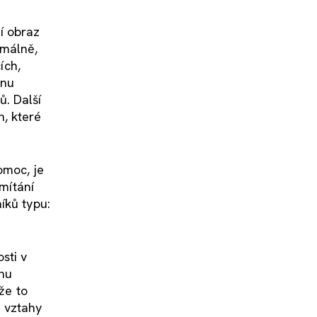
ní obraz
rmálně,
ích,
onu
ů. Další
, které
omoc, je
dmítání
íků typu:
sti v
uhu
že to
é vztahy