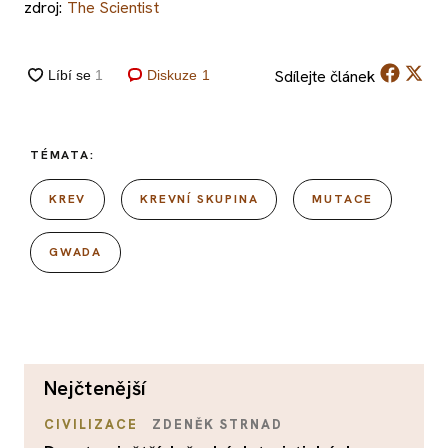
zdroj:
The Scientist
Sdílejte
článek
Diskuze
1
TÉMATA:
KREV
KREVNÍ SKUPINA
MUTACE
GWADA
nejčtenější
CIVILIZACE
ZDENĚK STRNAD