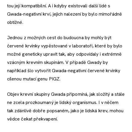
tou její kompatibilní. A i kdyby existovali další lidé s
Gwada-negativní krví, jejich nalezení by bylo mimořádně
obtížné.
Jednou z možných cest do budoucna by mohly být
červené krvinky vypěstované v laboratoři, které by bylo
možné geneticky upravit tak, aby odpovídaly i extrémně
vzácným krevním skupinám. V případě Gwady by
například šlo vytvořit Gwada-negativní červené krvinky
cílenou mutací genu PIGZ.
Objev krevní skupiny Gwada připomíná, jak složitý a stále
ne zcela prozkoumaný je lidský organismus. I v něčem
tak zdánlivě dobře popsaném, jako je lidská krev, mohou
vědce čekat překvapení.