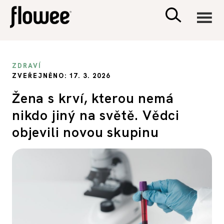
CIVILIZACE
ZDRAVÍ
ZVEŘEJNĚNO: 17. 3. 2026
ZDRAVÍ
Žena s krví, kterou nemá
nikdo jiný na světě. Vědci
PSYCHOLOGIE
objevili novou skupinu
RODINA A DĚTI
SEX A VZTAHY
PORADNA