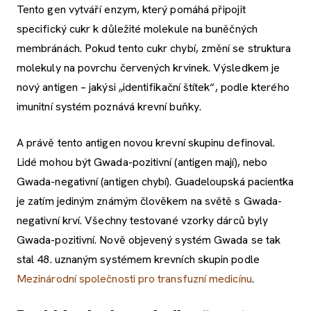
Tento gen vytváří enzym, který pomáhá připojit
specifický cukr k důležité molekule na buněčných
membránách. Pokud tento cukr chybí, změní se struktura
molekuly na povrchu červených krvinek. Výsledkem je
nový antigen – jakýsi „identifikační štítek“, podle kterého
imunitní systém poznává krevní buňky.
A právě tento antigen novou krevní skupinu definoval.
Lidé mohou být Gwada-pozitivní (antigen mají), nebo
Gwada-negativní (antigen chybí). Guadeloupská pacientka
je zatím jediným známým člověkem na světě s Gwada-
negativní krví. Všechny testované vzorky dárců byly
Gwada-pozitivní. Nově objevený systém Gwada se tak
stal 48. uznaným systémem krevních skupin podle
Mezinárodní společnosti pro transfuzní medicínu
.