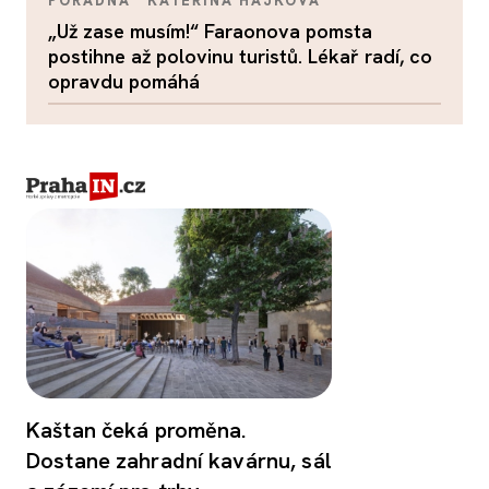
PORADNA
KATEŘINA HÁJKOVÁ
„Už zase musím!“ Faraonova pomsta
postihne až polovinu turistů. Lékař radí, co
opravdu pomáhá
Kaštan čeká proměna.
Dostane zahradní kavárnu, sál