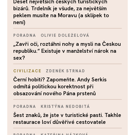
Deset největších českých turistických
bizárů. Trdelník je všude, za největším
peklem musíte na Moravu (a sklípek to
není)
PORADNA
OLIVIE DOLEŽELOVÁ
„Zavři oči, roztáhni nohy a mysli na Českou
republiku.“ Existuje v manželství nárok na
sex?
CIVILIZACE
ZDENĚK STRNAD
Černí hobiti? Zapomeňte. Andy Serkis
odmítá politickou korektnost při
obsazování nového Pána prstenů
PORADNA
KRISTÝNA NEDOBITÁ
Šest znaků, že jste v turistické pasti. Takhle
restaurace loví důvěřivé cestovatele