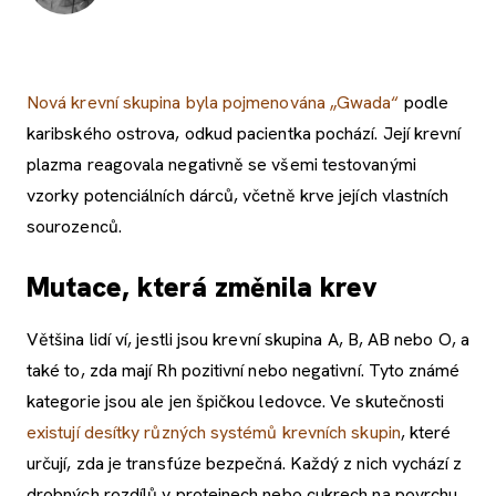
Nová krevní skupina byla pojmenována „Gwada“
podle
karibského ostrova, odkud pacientka pochází. Její krevní
plazma reagovala negativně se všemi testovanými
vzorky potenciálních dárců, včetně krve jejích vlastních
sourozenců.
Mutace, která změnila krev
Většina lidí ví, jestli jsou krevní skupina A, B, AB nebo O, a
také to, zda mají Rh pozitivní nebo negativní. Tyto známé
kategorie jsou ale jen špičkou ledovce. Ve skutečnosti
existují desítky různých systémů krevních skupin
, které
určují, zda je transfúze bezpečná. Každý z nich vychází z
drobných rozdílů v proteinech nebo cukrech na povrchu