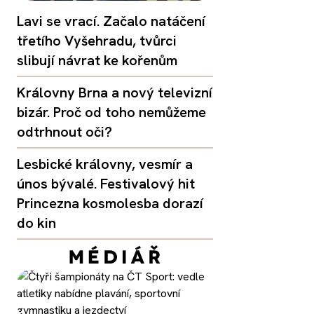
Lavi se vrací. Začalo natáčení
třetího Vyšehradu, tvůrci
slibují návrat ke kořenům
Královny Brna a nový televizní
bizár. Proč od toho nemůžeme
odtrhnout oči?
Lesbické královny, vesmír a
únos bývalé. Festivalový hit
Princezna kosmolesba dorazí
do kin