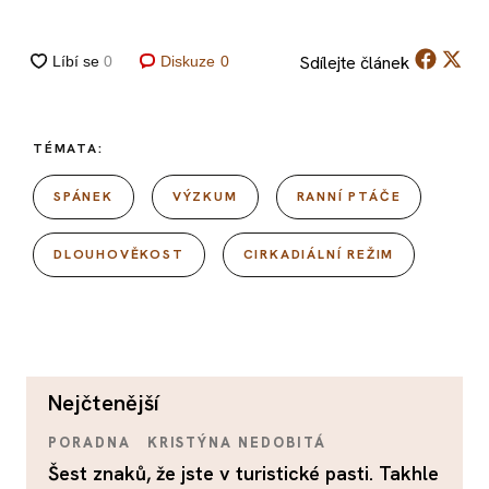
Sdílejte
článek
Diskuze
0
TÉMATA:
SPÁNEK
VÝZKUM
RANNÍ PTÁČE
DLOUHOVĚKOST
CIRKADIÁLNÍ REŽIM
nejčtenější
PORADNA
KRISTÝNA NEDOBITÁ
Šest znaků, že jste v turistické pasti. Takhle