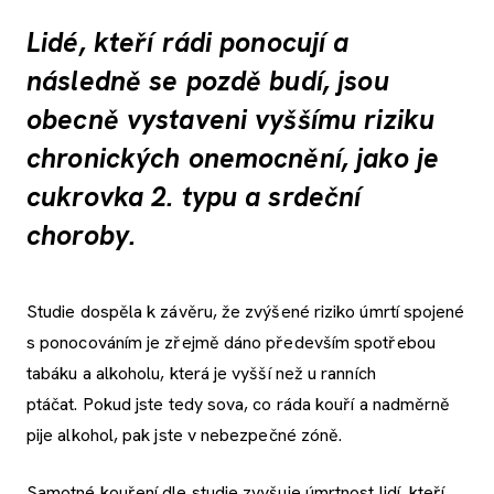
Lidé, kteří rádi ponocují a
následně se pozdě budí, jsou
obecně vystaveni vyššímu riziku
chronických onemocnění, jako je
cukrovka 2. typu a srdeční
choroby.
Studie dospěla k závěru, že zvýšené riziko úmrtí spojené
s ponocováním je zřejmě dáno především spotřebou
tabáku a alkoholu, která je vyšší než u ranních
ptáčat. Pokud jste tedy sova, co ráda kouří a nadměrně
pije alkohol, pak jste v nebezpečné zóně.
Samotné kouření dle studie zvyšuje úmrtnost lidí, kteří