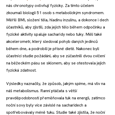
nás chronotypy ovlivňují fyzicky. Za tímto účelem
zkoumali biologii 51 osob s metabolickým syndromem.
Měřili BMI, složení těla, hladinu inzulínu, a dokonce i dech
účastníků, aby zjistili, zda jejich tělo během odpočinku a
fyzické aktivity spaluje sacharidy nebo tuky. Měli také
akcelerometr, který sledoval pohyb daných jedinců
během dne, a podrobili je přísné dietě. Nakonec byli
účastníci studie požádáni, aby se zúčastnili dvou cvičení
na běžeckém pásu se sklonem, aby se otestovala jejich
fyzická zdatnost.
Výsledky naznačily, že způsob, jakým spíme, má vliv na
náš metabolismus. Ranní ptáčata s větší
pravděpodobností přeměňovala tuk na energii, zatímco
noční sovy byly více závislé na sacharidech a
spotřebovávaly méně tuku. Studie také zjistila, že noční