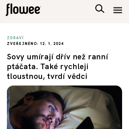
CIVILIZACE
ZDRAVÍ
ZVEŘEJNĚNO: 12. 1. 2024
ZDRAVÍ
Sovy umírají dřív než ranní
ptáčata. Také rychleji
PSYCHOLOGIE
tloustnou, tvrdí vědci
RODINA A DĚTI
SEX A VZTAHY
PORADNA