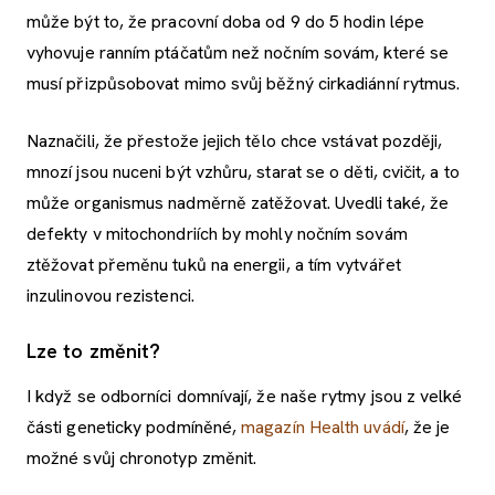
může být to, že pracovní doba od 9 do 5 hodin lépe
vyhovuje ranním ptáčatům než nočním sovám, které se
musí přizpůsobovat mimo svůj běžný cirkadiánní rytmus.
Naznačili, že přestože jejich tělo chce vstávat později,
mnozí jsou nuceni být vzhůru, starat se o děti, cvičit, a to
může organismus nadměrně zatěžovat. Uvedli také, že
defekty v mitochondriích by mohly nočním sovám
ztěžovat přeměnu tuků na energii, a tím vytvářet
inzulinovou rezistenci.
Lze to změnit?
I když se odborníci domnívají, že naše rytmy jsou z velké
části geneticky podmíněné,
magazín Health uvádí
, že je
možné svůj chronotyp změnit.