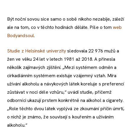
Být noční sovou sice samo o sobě nikoho nezabije, záleží
ale na tom, co v těchto hodinách děláte. Píše o tom
web
Bodyandsoul
.
Studie z Helsinské univerzity
sledovala 22 976 mužů a
žen ve věku 24 let v letech 1981 až 2018. A přinesla
několik zajímavých zjištění. „Mezi systémem odměn a
cirkadiánním systémem existuje vzájemný vztah. Míra
užívání alkoholu a návykových látek koreluje s preferencí
zůstávat v noci déle vzhůru,“ uvádí studie, přičemž
odborníci ukazují prstem konkrétně na alkohol a cigarety.
„Role těchto dvou látek vyplývá ze zkoumání příčin úmrtí,
o nichž je známo, že souvisejí s kouřením a užíváním
alkoholu.“