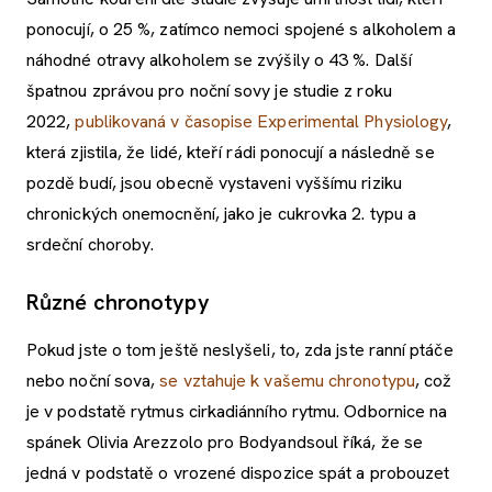
ponocují, o 25 %, zatímco nemoci spojené s alkoholem a
náhodné otravy alkoholem se zvýšily o 43 %. Další
špatnou zprávou pro noční sovy je studie z roku
2022,
publikovaná v časopise Experimental Physiology
,
která zjistila, že lidé, kteří rádi ponocují a následně se
pozdě budí, jsou obecně vystaveni vyššímu riziku
chronických onemocnění, jako je cukrovka 2. typu a
srdeční choroby.
Různé chronotypy
Pokud jste o tom ještě neslyšeli, to, zda jste ranní ptáče
nebo noční sova,
se vztahuje k vašemu chronotypu
, což
je v podstatě rytmus cirkadiánního rytmu. Odbornice na
spánek Olivia Arezzolo pro Bodyandsoul říká, že se
jedná v podstatě o vrozené dispozice spát a probouzet