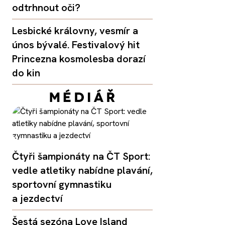
odtrhnout oči?
Lesbické královny, vesmír a
únos bývalé. Festivalový hit
Princezna kosmolesba dorazí
do kin
Čtyři šampionáty na ČT Sport:
vedle atletiky nabídne plavání,
sportovní gymnastiku
a jezdectví
Šestá sezóna Love Island