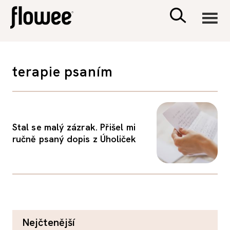
CIVILIZACE
terapie psaním
ZDRAVÍ
PSYCHOLOGIE
Stal se malý zázrak. Přišel mi
ručně psaný dopis z Úholiček
RODINA A DĚTI
SEX A VZTAHY
PORADNA
nejčtenější