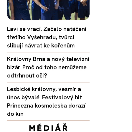
Lavi se vrací. Začalo natáčení
třetího Vyšehradu, tvůrci
slibují návrat ke kořenům
Královny Brna a nový televizní
bizár. Proč od toho nemůžeme
odtrhnout oči?
Lesbické královny, vesmír a
únos bývalé. Festivalový hit
Princezna kosmolesba dorazí
do kin