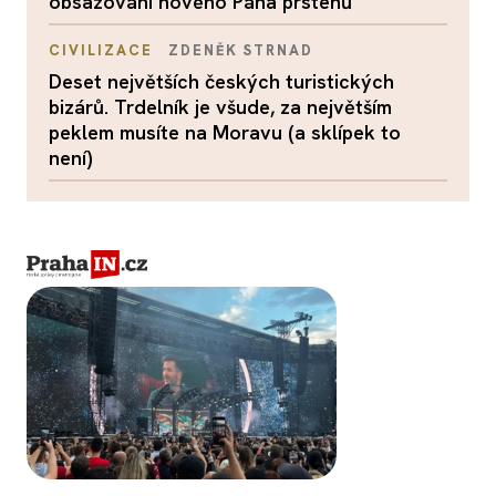
obsazování nového Pána prstenů
CIVILIZACE
ZDENĚK STRNAD
Deset největších českých turistických
bizárů. Trdelník je všude, za největším
peklem musíte na Moravu (a sklípek to
není)