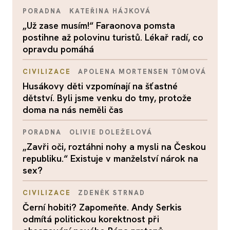
PORADNA
KATEŘINA HÁJKOVÁ
„Už zase musím!“ Faraonova pomsta
postihne až polovinu turistů. Lékař radí, co
opravdu pomáhá
CIVILIZACE
APOLENA MORTENSEN TŮMOVÁ
Husákovy děti vzpomínají na šťastné
dětství. Byli jsme venku do tmy, protože
doma na nás neměli čas
PORADNA
OLIVIE DOLEŽELOVÁ
„Zavři oči, roztáhni nohy a mysli na Českou
republiku.“ Existuje v manželství nárok na
sex?
CIVILIZACE
ZDENĚK STRNAD
Černí hobiti? Zapomeňte. Andy Serkis
odmítá politickou korektnost při