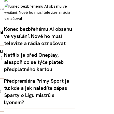
Konec bezbřehému AI obsahu
al
ve vysílání. Nově ho musí
televize a rádia označovat
lu
Netflix je před Oneplay,
í
alespoň co se týče plateb
předplatného kartou
Předpremiéra Primy Sport je
tu: kde a jak naladíte zápas
t
Sparty o Ligu mistrů s
Lyonem?