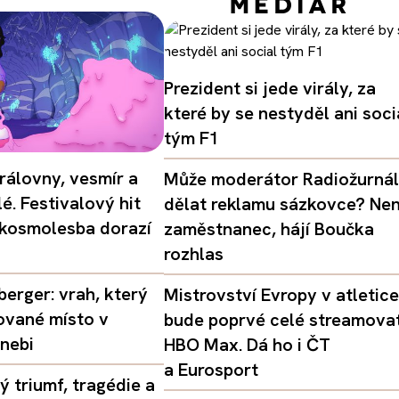
Prezident si jede virály, za
které by se nestyděl ani soci
tým F1
rálovny, vesmír a
Může moderátor Radiožurná
é. Festivalový hit
dělat reklamu sázkovce? Nen
 kosmolesba dorazí
zaměstnanec, hájí Boučka
rozhlas
erger: vrah, který
Mistrovství Evropy v atletice
ované místo v
bude poprvé celé streamova
nebi
HBO Max. Dá ho i ČT
a Eurosport
 triumf, tragédie a