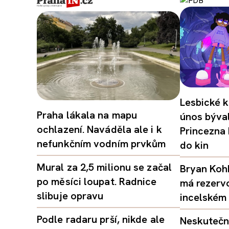
Lesbické k
Praha lákala na mapu
únos býval
ochlazení. Naváděla ale i k
Princezna
nefunkčním vodním prvkům
do kin
Mural za 2,5 milionu se začal
Bryan Kohb
po měsíci loupat. Radnice
má rezerv
slibuje opravu
incelském 
Podle radaru prší, nikde ale
Neskutečný