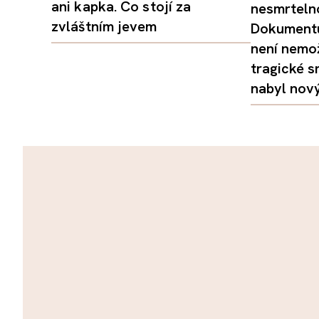
ani kapka. Co stojí za
nesmrtelno
zvláštním jevem
Dokumentu
není nemo
tragické s
nabyl nov