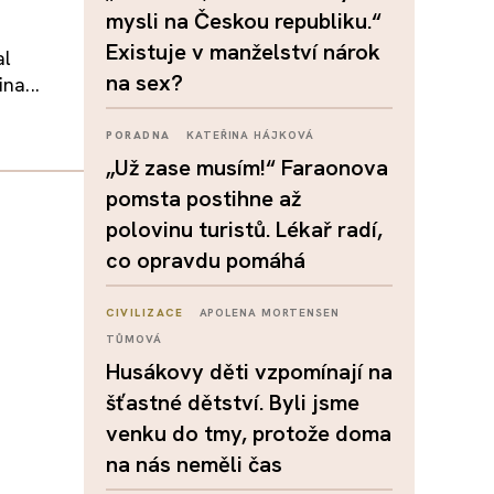
mysli na Českou republiku.“
Existuje v manželství nárok
al
na sex?
na...
PORADNA
KATEŘINA HÁJKOVÁ
„Už zase musím!“ Faraonova
pomsta postihne až
polovinu turistů. Lékař radí,
co opravdu pomáhá
CIVILIZACE
APOLENA MORTENSEN
TŮMOVÁ
Husákovy děti vzpomínají na
šťastné dětství. Byli jsme
venku do tmy, protože doma
na nás neměli čas