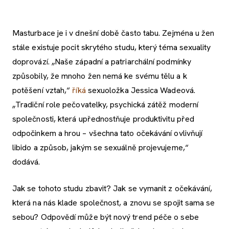
Masturbace je i v dnešní době často tabu. Zejména u žen
stále existuje pocit skrytého studu, který téma sexuality
doprovází. „Naše západní a patriarchální podmínky
způsobily, že mnoho žen nemá ke svému tělu a k
potěšení vztah,“
říká
sexuoložka
Jessica Wadeová
.
„Tradiční role pečovatelky, psychická zátěž moderní
společnosti, která upřednostňuje produktivitu před
odpočinkem a hrou – všechna tato očekávání ovlivňují
libido a způsob, jakým se sexuálně projevujeme,“
dodává.
Jak se tohoto studu zbavit? Jak se vymanit z očekávání,
která na nás klade společnost, a znovu se spojit sama se
sebou? Odpovědí může být nový trend péče o sebe