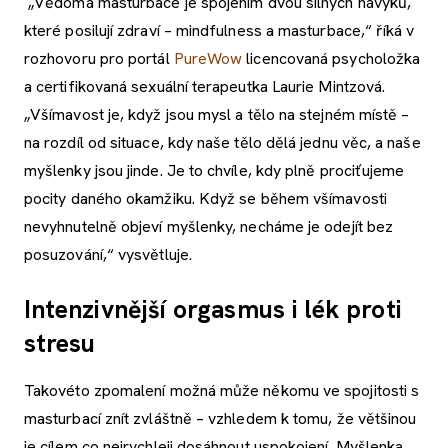
„Vědomá masturbace je spojením dvou silných návyků,
které posilují zdraví – mindfulness a masturbace,“ říká v
rozhovoru pro portál
PureWow
licencovaná psycholožka
a certifikovaná sexuální terapeutka Laurie Mintzová.
„Všímavost je, když jsou mysl a tělo na stejném místě –
na rozdíl od situace, kdy naše tělo dělá jednu věc, a naše
myšlenky jsou jinde. Je to chvíle, kdy plně prociťujeme
pocity daného okamžiku. Když se během všímavosti
nevyhnutelně objeví myšlenky, necháme je odejít bez
posuzování,“ vysvětluje.
Intenzivnější orgasmus i lék proti
stresu
Takovéto zpomalení možná může někomu ve spojitosti s
masturbací znít zvláštně – vzhledem k tomu, že většinou
je cílem co nejrychleji dosáhnout uspokojení. Myšlenka