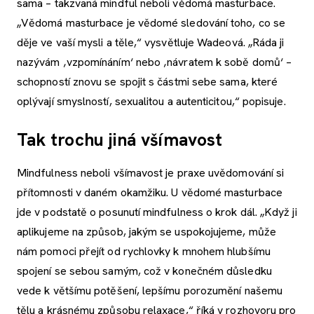
sama – takzvaná mindful neboli vědomá masturbace.
„Vědomá masturbace je vědomé sledování toho, co se
děje ve vaší mysli a těle,“ vysvětluje Wadeová. „Ráda ji
nazývám ‚vzpomínáním‘ nebo ‚návratem k sobě domů‘ –
schopností znovu se spojit s částmi sebe sama, které
oplývají smyslností, sexualitou a autenticitou,“ popisuje.
Tak trochu jiná všímavost
Mindfulness neboli všímavost je praxe uvědomování si
přítomnosti v daném okamžiku. U vědomé masturbace
jde v podstatě o posunutí mindfulness o krok dál. „Když ji
aplikujeme na způsob, jakým se uspokojujeme, může
nám pomoci přejít od rychlovky k mnohem hlubšímu
spojení se sebou samým, což v konečném důsledku
vede k většímu potěšení, lepšímu porozumění našemu
tělu a krásnému způsobu relaxace,“ říká v rozhovoru pro