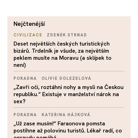
nejčtenější
CIVILIZACE
ZDENĚK STRNAD
Deset největších českých turistických
bizárů. Trdelník je všude, za největším
peklem musíte na Moravu (a sklípek to
není)
PORADNA
OLIVIE DOLEŽELOVÁ
„Zavři oči, roztáhni nohy a mysli na Českou
republiku.“ Existuje v manželství nárok na
sex?
PORADNA
KATEŘINA HÁJKOVÁ
„Už zase musím!“ Faraonova pomsta
postihne až polovinu turistů. Lékař radí, co
opravdu pomáhá