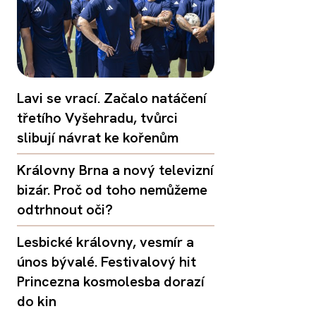
Lavi se vrací. Začalo natáčení
třetího Vyšehradu, tvůrci
slibují návrat ke kořenům
Královny Brna a nový televizní
bizár. Proč od toho nemůžeme
odtrhnout oči?
Lesbické královny, vesmír a
únos bývalé. Festivalový hit
Princezna kosmolesba dorazí
do kin