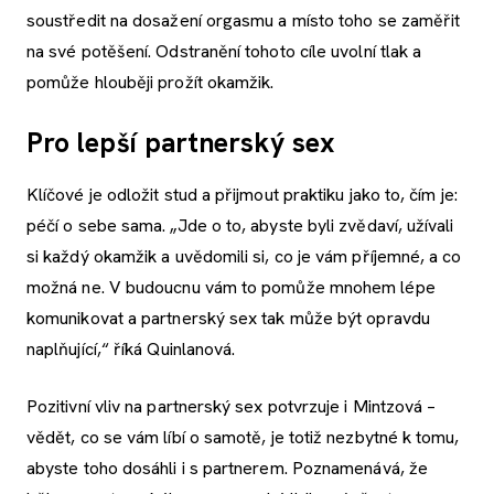
soustředit na dosažení orgasmu a místo toho se zaměřit
na své potěšení. Odstranění tohoto cíle uvolní tlak a
pomůže hlouběji prožít okamžik.
Pro lepší partnerský sex
Klíčové je odložit stud a přijmout praktiku jako to, čím je:
péčí o sebe sama. „Jde o to, abyste byli zvědaví, užívali
si každý okamžik a uvědomili si, co je vám příjemné, a co
možná ne. V budoucnu vám to pomůže mnohem lépe
komunikovat a partnerský sex tak může být opravdu
naplňující,“ říká Quinlanová.
Pozitivní vliv na partnerský sex potvrzuje i Mintzová –
vědět, co se vám líbí o samotě, je totiž nezbytné k tomu,
abyste toho dosáhli i s partnerem. Poznamenává, že