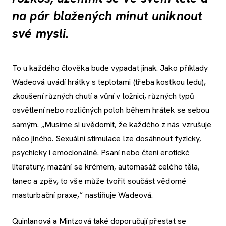
na pár blažených minut uniknout
své mysli.
To u každého člověka bude vypadat jinak. Jako příklady
Wadeová uvádí hrátky s teplotami (třeba kostkou ledu),
zkoušení různých chutí a vůní v ložnici, různých typů
osvětlení nebo rozličných poloh během hrátek se sebou
samým. „Musíme si uvědomit, že každého z nás vzrušuje
něco jiného. Sexuální stimulace lze dosáhnout fyzicky,
psychicky i emocionálně. Psaní nebo čtení erotické
literatury, mazání se krémem, automasáž celého těla,
tanec a zpěv, to vše může tvořit součást vědomé
masturbační praxe,“ nastiňuje Wadeová.
Quinlanová a Mintzová také doporučují přestat se