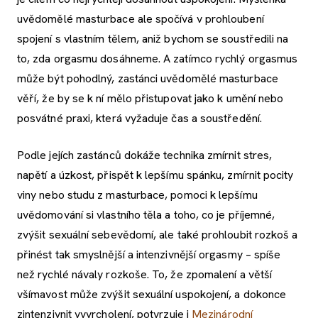
uvědomělé masturbace ale spočívá v prohloubení
spojení s vlastním tělem, aniž bychom se soustředili na
to, zda orgasmu dosáhneme. A zatímco rychlý orgasmus
může být pohodlný, zastánci uvědomělé masturbace
věří, že by se k ní mělo přistupovat jako k umění nebo
posvátné praxi, která vyžaduje čas a soustředění.
Podle jejích zastánců dokáže technika zmírnit stres,
napětí a úzkost, přispět k lepšímu spánku, zmírnit pocity
viny nebo studu z masturbace, pomoci k lepšímu
uvědomování si vlastního těla a toho, co je příjemné,
zvýšit sexuální sebevědomí, ale také prohloubit rozkoš a
přinést tak smyslnější a intenzivnější orgasmy – spíše
než rychlé návaly rozkoše. To, že zpomalení a větší
všímavost může zvýšit sexuální uspokojení, a dokonce
zintenzivnit vyvrcholení, potvrzuje i
Mezinárodní