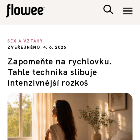
CIVILIZACE
SEX A VZTAHY
ZVEŘEJNĚNO: 4. 6. 2026
ZDRAVÍ
Zapomeňte na rychlovku.
Tahle technika slibuje
PSYCHOLOGIE
intenzivnější rozkoš
RODINA A DĚTI
SEX A VZTAHY
PORADNA