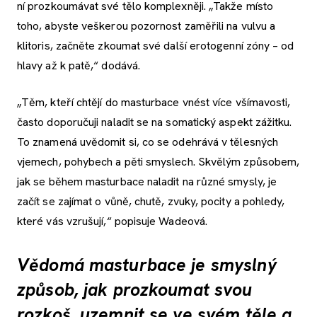
ní prozkoumávat své tělo komplexněji. „Takže místo
toho, abyste veškerou pozornost zaměřili na vulvu a
klitoris, začněte zkoumat své další erotogenní zóny – od
hlavy až k patě,“ dodává.
„Těm, kteří chtějí do masturbace vnést více všímavosti,
často doporučuji naladit se na somatický aspekt zážitku.
To znamená uvědomit si, co se odehrává v tělesných
vjemech, pohybech a pěti smyslech. Skvělým způsobem,
jak se během masturbace naladit na různé smysly, je
začít se zajímat o vůně, chutě, zvuky, pocity a pohledy,
které vás vzrušují,“ popisuje Wadeová.
Vědomá masturbace je smyslný
způsob, jak prozkoumat svou
rozkoš, uzemnit se ve svém těle a