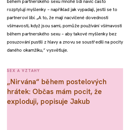
během partnerského sexu mnohé lidi navíc často
rozptylují myšlenky – například jak vypadají, jestli se to
partnerovi líbí. „A to, že mají nacvičené dovednosti
všímavosti, když jsou sami, pomůže používání všímavosti
během partnerského sexu – aby takové myšlenky bez
posuzování pustili z hlavy a znovu se soustředili na pocity
daného okamžiku,“ vysvětluje.
SEX A VZTAHY
„Nirvána“ během postelových
hrátek: Občas mám pocit, že
exploduji, popisuje Jakub