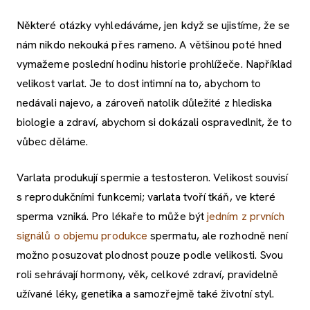
Některé otázky vyhledáváme, jen když se ujistíme, že se
nám nikdo nekouká přes rameno. A většinou poté hned
vymažeme poslední hodinu historie prohlížeče. Například
velikost varlat. Je to dost intimní na to, abychom to
nedávali najevo, a zároveň natolik důležité z hlediska
biologie a zdraví, abychom si dokázali ospravedlnit, že to
vůbec děláme.
Varlata produkují spermie a testosteron. Velikost souvisí
s reprodukčními funkcemi; varlata tvoří tkáň, ve které
sperma vzniká. Pro lékaře to může být
jedním z prvních
signálů o objemu produkce
spermatu, ale rozhodně není
možno posuzovat plodnost pouze podle velikosti. Svou
roli sehrávají hormony, věk, celkové zdraví, pravidelně
užívané léky, genetika a samozřejmě také životní styl.