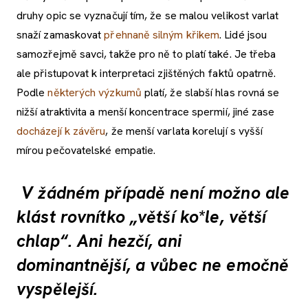
druhy opic se vyznačují tím, že se malou velikost varlat
snaží zamaskovat
přehnaně silným křikem
. Lidé jsou
samozřejmě savci, takže pro ně to platí také. Je třeba
ale přistupovat k interpretaci zjištěných faktů opatrně.
Podle
některých výzkumů
platí, že slabší hlas rovná se
nižší atraktivita a menší koncentrace spermií, jiné zase
docházejí k závěru
, že menší varlata korelují s vyšší
mírou pečovatelské empatie.
V žádném případě není možno ale
klást rovnítko „větší ko*le, větší
chlap“. Ani hezčí, ani
dominantnější, a vůbec ne emočně
vyspělejší.