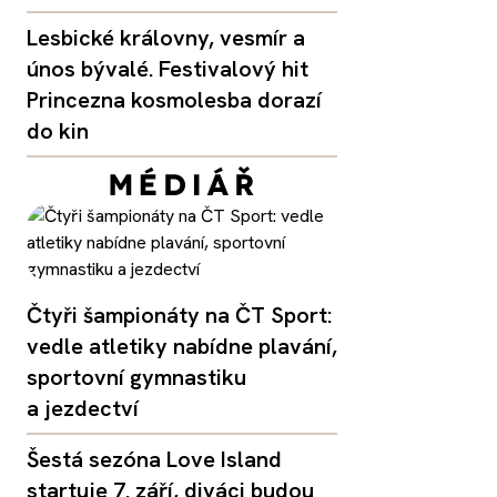
Lesbické královny, vesmír a
únos bývalé. Festivalový hit
Princezna kosmolesba dorazí
do kin
Čtyři šampionáty na ČT Sport:
vedle atletiky nabídne plavání,
sportovní gymnastiku
a jezdectví
Šestá sezóna Love Island
startuje 7. září, diváci budou