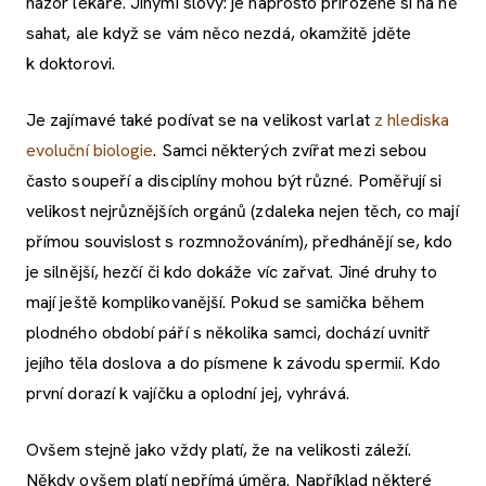
názor lékaře. Jinými slovy: je naprosto přirozené si na ně
sahat, ale když se vám něco nezdá, okamžitě jděte
k doktorovi.
Je zajímavé také podívat se na velikost varlat
z hlediska
evoluční biologie
. Samci některých zvířat mezi sebou
často soupeří a disciplíny mohou být různé. Poměřují si
velikost nejrůznějších orgánů (zdaleka nejen těch, co mají
přímou souvislost s rozmnožováním), předhánějí se, kdo
je silnější, hezčí či kdo dokáže víc zařvat. Jiné druhy to
mají ještě komplikovanější. Pokud se samička během
plodného období páří s několika samci, dochází uvnitř
jejího těla doslova a do písmene k závodu spermií. Kdo
první dorazí k vajíčku a oplodní jej, vyhrává.
Ovšem stejně jako vždy platí, že na velikosti záleží.
Někdy ovšem platí nepřímá úměra. Například některé