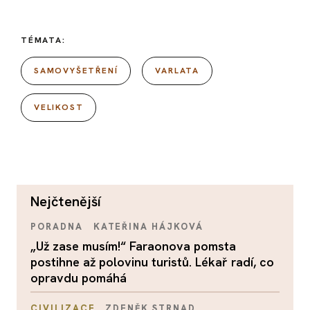
TÉMATA:
SAMOVYŠETŘENÍ
VARLATA
VELIKOST
nejčtenější
PORADNA
KATEŘINA HÁJKOVÁ
„Už zase musím!“ Faraonova pomsta
postihne až polovinu turistů. Lékař radí, co
opravdu pomáhá
CIVILIZACE
ZDENĚK STRNAD