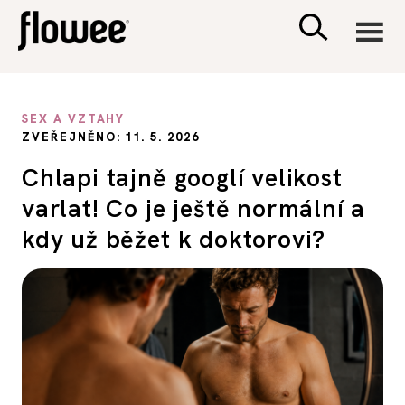
CIVILIZACE
SEX A VZTAHY
ZVEŘEJNĚNO: 11. 5. 2026
ZDRAVÍ
Chlapi tajně googlí velikost
varlat! Co je ještě normální a
PSYCHOLOGIE
kdy už běžet k doktorovi?
RODINA A DĚTI
SEX A VZTAHY
PORADNA