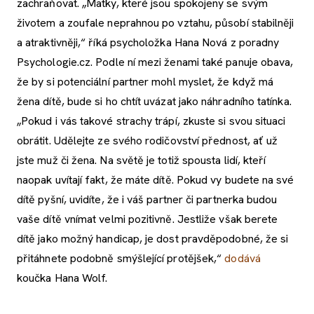
zachraňovat. „Matky, které jsou spokojeny se svým
životem a zoufale neprahnou po vztahu, působí stabilněji
a atraktivněji,“ říká psycholožka Hana Nová z poradny
Psychologie.cz. Podle ní mezi ženami také panuje obava,
že by si potenciální partner mohl myslet, že když má
žena dítě, bude si ho chtít uvázat jako náhradního tatínka.
„Pokud i vás takové strachy trápí, zkuste si svou situaci
obrátit. Udělejte ze svého rodičovství přednost, ať už
jste muž či žena. Na světě je totiž spousta lidí, kteří
naopak uvítají fakt, že máte dítě. Pokud vy budete na své
dítě pyšní, uvidíte, že i váš partner či partnerka budou
vaše dítě vnímat velmi pozitivně. Jestliže však berete
dítě jako možný handicap, je dost pravděpodobné, že si
přitáhnete podobně smýšlející protějšek,“
dodává
koučka Hana Wolf.