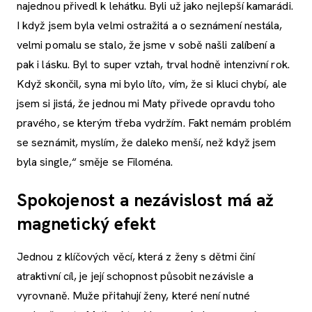
najednou přivedl k lehátku. Byli už jako nejlepší kamarádi.
I když jsem byla velmi ostražitá a o seznámení nestála,
velmi pomalu se stalo, že jsme v sobě našli zalíbení a
pak i lásku. Byl to super vztah, trval hodně intenzivní rok.
Když skončil, syna mi bylo líto, vím, že si kluci chybí, ale
jsem si jistá, že jednou mi Maty přivede opravdu toho
pravého, se kterým třeba vydržím. Fakt nemám problém
se seznámit, myslím, že daleko menší, než když jsem
byla single,“ směje se Filoména.
Spokojenost a nezávislost má až
magnetický efekt
Jednou z klíčových věcí, která z ženy s dětmi činí
atraktivní cíl, je její schopnost působit nezávisle a
vyrovnaně. Muže přitahují ženy, které není nutné