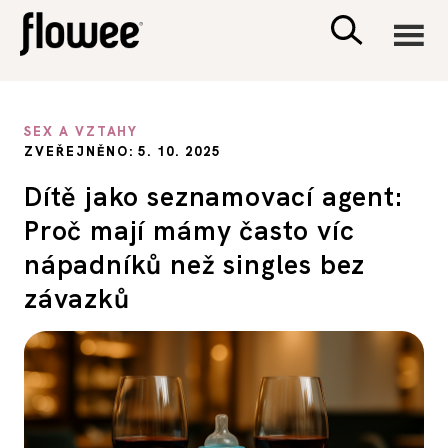
CIVILIZACE
SEX A VZTAHY
ZVEŘEJNĚNO: 5. 10. 2025
ZDRAVÍ
Dítě jako seznamovací agent:
Proč mají mámy často víc
PSYCHOLOGIE
nápadníků než singles bez
RODINA A DĚTI
závazků
SEX A VZTAHY
PORADNA