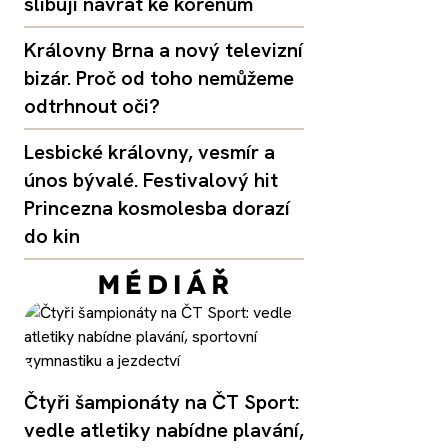
slibují návrat ke kořenům
Královny Brna a nový televizní
bizár. Proč od toho nemůžeme
odtrhnout oči?
Lesbické královny, vesmír a
únos bývalé. Festivalový hit
Princezna kosmolesba dorazí
do kin
Čtyři šampionáty na ČT Sport:
vedle atletiky nabídne plavání,