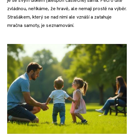
je se svým dítkem (alespoň částečně) sama. Péči o dítě
zvládnou, neříkáme, že hravě, ale nemají prostě na výběr.
Strašákem, který se nad nimi ale vznáší a zatahuje
mračna samoty, je seznamování.