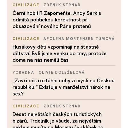
CIVILIZACE
ZDENĚK STRNAD
Černí hobiti? Zapomeňte. Andy Serkis
odmítá politickou korektnost při
obsazování nového Pána prstenů
CIVILIZACE
APOLENA MORTENSEN TŮMOVÁ
Husákovy děti vzpomínají na šťastné
dětství. Byli jsme venku do tmy, protože
doma na nás neměli čas
PORADNA
OLIVIE DOLEŽELOVÁ
„Zavři oči, roztáhni nohy a mysli na Českou
republiku.“ Existuje v manželství nárok na
sex?
CIVILIZACE
ZDENĚK STRNAD
Deset největších českých turistických
bizárů. Trdelník je všude, za největším
peklem musíte na Moravu (a sklípek to