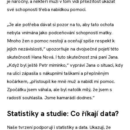
je náročný, a někteří muži v tom vidí příležitost ukázat
své schopnosti třeba nabídkou pomoci.
„Je ale potřeba dávat si pozor na to, aby tato ochota
nebyla vnímána jako podceňování schopností matky.
Mnoho žen o pomoc nestojí a oceňují spíše respekt k
jejich nezávislosti,“ upozorňuje na dvojsečné pojetí této
skutečnosti Hana Nová. I tuto skutečnost zná paní Jana.
„Když byl ještě Petr miminko,“ vypráví Jana o situaci, kdy
na ulici zápasila s nákupními taškami a přeplněným
kočárkem, „přistoupil ke mně muž a nabídl mi pomoc.
Zpočátku jsem váhala, ale byl natolik milý, že jsem s
radostí souhlasila. Jsme kamarádi dodnes.“
Statistiky a studie: Co říkají data?
Naše tvrzení podporují i statistiky a data. Ukazují, že