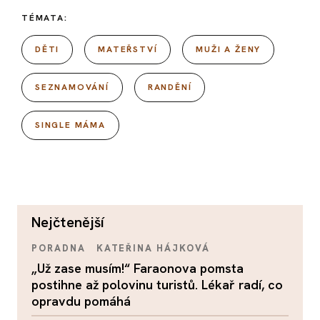
TÉMATA:
DĚTI
MATEŘSTVÍ
MUŽI A ŽENY
SEZNAMOVÁNÍ
RANDĚNÍ
SINGLE MÁMA
nejčtenější
PORADNA
KATEŘINA HÁJKOVÁ
„Už zase musím!“ Faraonova pomsta
postihne až polovinu turistů. Lékař radí, co
opravdu pomáhá