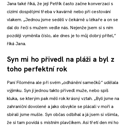
Jana také říká, že její Petřík často začne konverzaci s
cizími dospělými třeba v kavárně nebo při cestování
vlakem. „Jednou jsme seděli v čekárně u lékaře a on se
dal do řeči s mužem vedle nás. Nejenže jsem si s ním
později vyměnila číslo, ale dnes je to můj dobrý přítel,“
říká Jana.
Syn mi ho přivedl na pláži a byl z
toho perfektní rok
Paní Filoména ale při svém „odhánění samečků“ udělala
výjimku. Syn jí jednou takto přivedl muže, nebo spíš
kluka, se kterým pak měli rok krásný vztah. „Byli jsme na
zahraniční dovolené a jako obvykle se plácali v moři a
sbírali jsme mušle. Syn občas odbíhal a já jsem si všimla,
že si tam povídá s místním plavčíkem. Asi třetí den mi ho