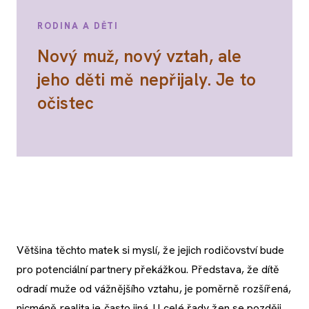
RODINA A DĚTI
Nový muž, nový vztah, ale
jeho děti mě nepřijaly. Je to
očistec
Většina těchto matek si myslí, že jejich rodičovství bude
pro potenciální partnery překážkou. Představa, že dítě
odradí muže od vážnějšího vztahu, je poměrně rozšířená,
nicméně realita je často jiná. U celé řady žen se později