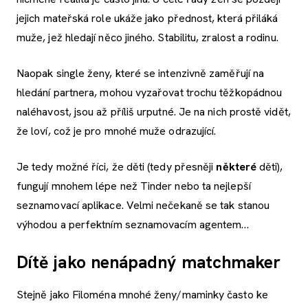
jejich mateřská role ukáže jako přednost, která přiláká
muže, jež hledají něco jiného. Stabilitu, zralost a rodinu.
Naopak single ženy, které se intenzivně zaměřují na
hledání partnera, mohou vyzařovat trochu těžkopádnou
naléhavost, jsou až příliš urputné. Je na nich prostě vidět,
že loví, což je pro mnohé muže odrazující.
Je tedy možné říci, že děti (tedy přesněji
některé
děti),
fungují mnohem lépe než Tinder nebo ta nejlepší
seznamovací aplikace. Velmi nečekaně se tak stanou
výhodou a perfektním seznamovacím agentem…
Dítě jako nenápadný matchmaker
Stejně jako Filoména mnohé ženy/maminky často ke