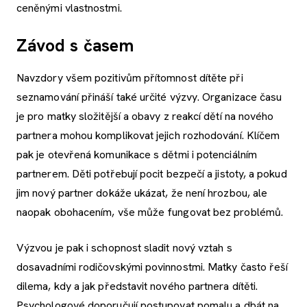
ceněnými vlastnostmi.
Závod s časem
Navzdory všem pozitivům přítomnost dítěte při
seznamování přináší také určité výzvy. Organizace času
je pro matky složitější a obavy z reakcí dětí na nového
partnera mohou komplikovat jejich rozhodování. Klíčem
pak je otevřená komunikace s dětmi i potenciálním
partnerem. Děti potřebují pocit bezpečí a jistoty, a pokud
jim nový partner dokáže ukázat, že není hrozbou, ale
naopak obohacením, vše může fungovat bez problémů.
Výzvou je pak i schopnost sladit nový vztah s
dosavadními rodičovskými povinnostmi. Matky často řeší
dilema, kdy a jak představit nového partnera dítěti.
Psychologové doporučují postupovat pomalu a dbát na