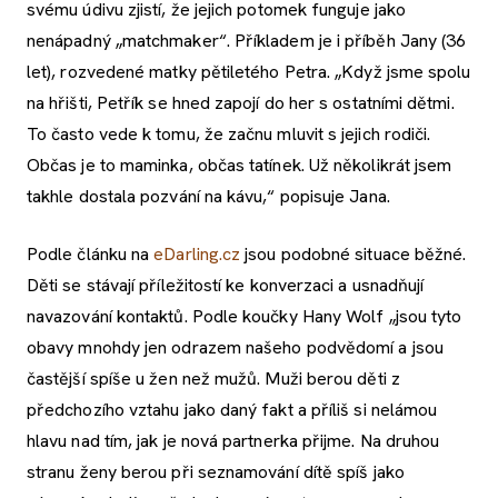
svému údivu zjistí, že jejich potomek funguje jako
nenápadný „matchmaker“. Příkladem je i příběh Jany (36
let), rozvedené matky pětiletého Petra. „Když jsme spolu
na hřišti, Petřík se hned zapojí do her s ostatními dětmi.
To často vede k tomu, že začnu mluvit s jejich rodiči.
Občas je to maminka, občas tatínek. Už několikrát jsem
takhle dostala pozvání na kávu,“ popisuje Jana.
Podle článku na
eDarling.cz
jsou podobné situace běžné.
Děti se stávají příležitostí ke konverzaci a usnadňují
navazování kontaktů. Podle koučky Hany Wolf „jsou tyto
obavy mnohdy jen odrazem našeho podvědomí a jsou
častější spíše u žen než mužů. Muži berou děti z
předchozího vztahu jako daný fakt a příliš si nelámou
hlavu nad tím, jak je nová partnerka přijme. Na druhou
stranu ženy berou při seznamování dítě spíš jako