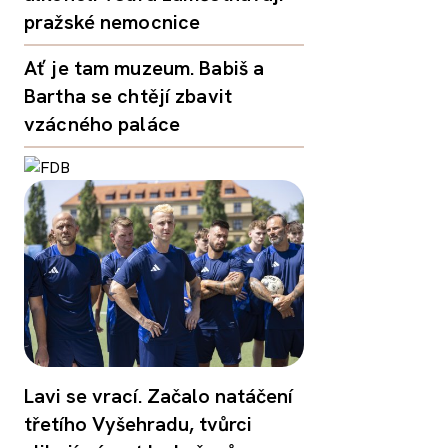
pražské nemocnice
Ať je tam muzeum. Babiš a
Bartha se chtějí zbavit
vzácného paláce
Lavi se vrací. Začalo natáčení
třetího Vyšehradu, tvůrci