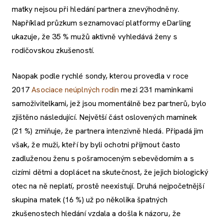
matky nejsou při hledání partnera znevýhodněny.
Například průzkum seznamovací platformy eDarling
ukazuje, že 35 % mužů aktivně vyhledává ženy s
rodičovskou zkušeností.
Naopak podle rychlé sondy, kterou provedla v roce
2017
Asociace neúplných rodin
mezi 231 maminkami
samoživitelkami, jež jsou momentálně bez partnerů, bylo
zjištěno následující. Největší část oslovených maminek
(21 %) zmiňuje, že partnera intenzivně hledá. Připadá jim
však, že muži, kteří by byli ochotni přijmout často
zadluženou ženu s pošramoceným sebevědomím a s
cizími dětmi a doplácet na skutečnost, že jejich biologický
otec na ně neplatí, prostě neexistují. Druhá nejpočetnější
skupina matek (16 %) už po několika špatných
zkušenostech hledání vzdala a došla k názoru, že