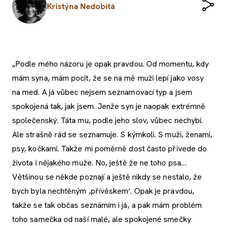
Kristýna Nedobitá
„Podle mého názoru je opak pravdou. Od momentu, kdy
mám syna, mám pocit, že se na mě muži lepí jako vosy
na med. A já vůbec nejsem seznamovací typ a jsem
spokojená tak, jak jsem. Jenže syn je naopak extrémně
společenský. Táta mu, podle jeho slov, vůbec nechybí.
Ale strašně rád se seznamuje. S kýmkoli. S muži, ženami,
psy, kočkami. Takže mi poměrně dost často přivede do
života i nějakého muže. No, ještě že ne toho psa…
Většinou se někde poznají a ještě nikdy se nestalo, že
bych byla nechtěným ,přívěskem‘. Opak je pravdou,
takže se tak občas seznámím i já, a pak mám problém
toho samečka od naší malé, ale spokojené smečky