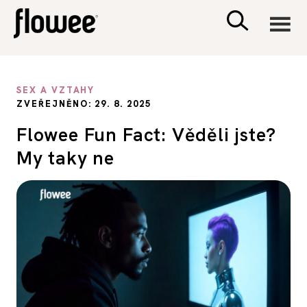
CIVILIZACE
SEX A VZTAHY
ZVEŘEJNĚNO: 29. 8. 2025
ZDRAVÍ
Flowee Fun Fact: Věděli jste?
My taky ne
PSYCHOLOGIE
RODINA A DĚTI
SEX A VZTAHY
PORADNA