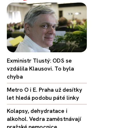
Exministr Tlustý: ODS se
vzdálila Klausovi. To byla
chyba
Metro O i E. Praha už desítky
let hledá podobu páté linky
Kolapsy, dehydratace i
alkohol. Vedra zaměstnávají
pražské nemocnice