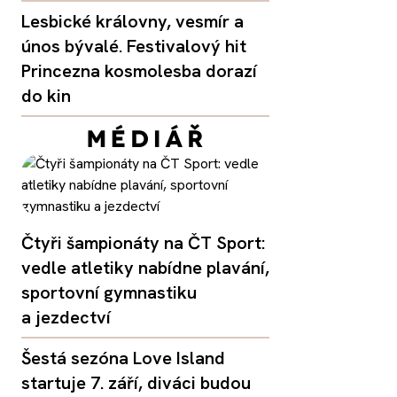
Lesbické královny, vesmír a
únos bývalé. Festivalový hit
Princezna kosmolesba dorazí
do kin
Čtyři šampionáty na ČT Sport:
vedle atletiky nabídne plavání,
sportovní gymnastiku
a jezdectví
Šestá sezóna Love Island
startuje 7. září, diváci budou