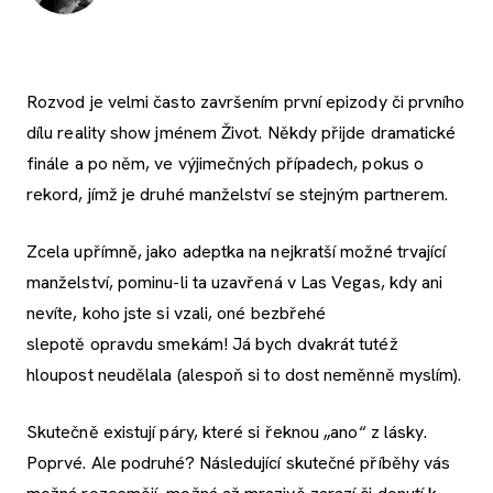
Rozvod je velmi často završením první epizody či prvního
dílu reality show jménem Život. Někdy přijde dramatické
finále a po něm, ve výjimečných případech, pokus o
rekord, jímž je druhé manželství se stejným partnerem.
Zcela upřímně, jako adeptka na nejkratší možné trvající
manželství, pominu-li ta uzavřená v Las Vegas, kdy ani
nevíte, koho jste si vzali, oné bezbřehé
slepotě opravdu smekám! Já bych dvakrát tutéž
hloupost neudělala (alespoň si to dost neměnně myslím).
Skutečně existují páry, které si řeknou „ano“ z lásky.
Poprvé. Ale podruhé? Následující skutečné příběhy vás