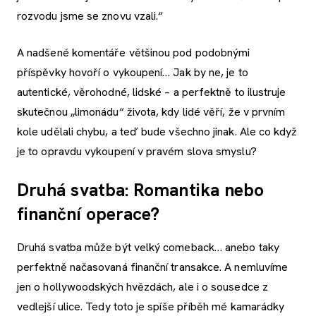
rozvodu jsme se znovu vzali.“
A nadšené komentáře většinou pod podobnými
příspěvky hovoří o vykoupení… Jak by ne, je to
autentické, věrohodné, lidské – a perfektně to ilustruje
skutečnou „limonádu“ života, kdy lidé věří, že v prvním
kole udělali chybu, a teď bude všechno jinak. Ale co když
je to opravdu vykoupení v pravém slova smyslu?
Druhá svatba: Romantika nebo
finanční operace?
Druhá svatba může být velký comeback… anebo taky
perfektně načasovaná finanční transakce. A nemluvíme
jen o hollywoodských hvězdách, ale i o sousedce z
vedlejší ulice. Tedy toto je spíše příběh mé kamarádky