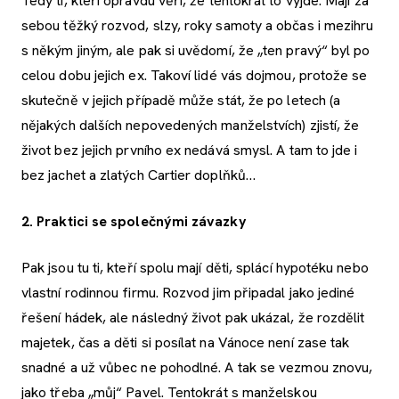
Tedy ti, kteří opravdu věří, že tentokrát to vyjde. Mají za
sebou těžký rozvod, slzy, roky samoty a občas i mezihru
s někým jiným, ale pak si uvědomí, že „ten pravý“ byl po
celou dobu jejich ex. Takoví lidé vás dojmou, protože se
skutečně v jejich případě může stát, že po letech (a
nějakých dalších nepovedených manželstvích) zjistí, že
život bez jejich prvního ex nedává smysl. A tam to jde i
bez jachet a zlatých Cartier doplňků…
2. Praktici se společnými závazky
Pak jsou tu ti, kteří spolu mají děti, splácí hypotéku nebo
vlastní rodinnou firmu. Rozvod jim připadal jako jediné
řešení hádek, ale následný život pak ukázal, že rozdělit
majetek, čas a děti si posílat na Vánoce není zase tak
snadné a už vůbec ne pohodlné. A tak se vezmou znovu,
jako třeba „můj“ Pavel. Tentokrát s manželskou