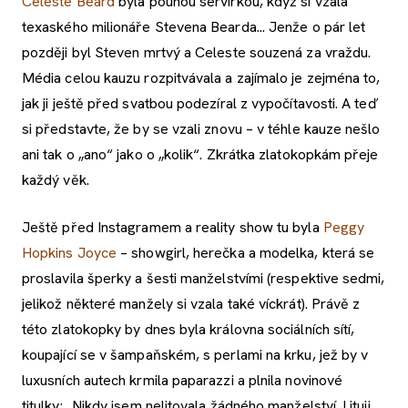
Celeste Beard
byla pouhou servírkou, když si vzala
texaského milionáře Stevena Bearda... Jenže o pár let
později byl Steven mrtvý a Celeste souzená za vraždu.
Média celou kauzu rozpitvávala a zajímalo je zejména to,
jak ji ještě před svatbou podezíral z vypočítavosti. A teď
si představte, že by se vzali znovu – v téhle kauze nešlo
ani tak o „ano“ jako o „kolik“. Zkrátka zlatokopkám přeje
každý věk.
Ještě před Instagramem a reality show tu byla
Peggy
Hopkins Joyce
– showgirl, herečka a modelka, která se
proslavila šperky a šesti manželstvími (respektive sedmi,
jelikož některé manžely si vzala také víckrát). Právě z
této zlatokopky by dnes byla královna sociálních sítí,
koupající se v šampaňském, s perlami na krku, jež by v
luxusních autech krmila paparazzi a plnila novinové
titulky: „Nikdy jsem nelitovala žádného manželství. Lituji