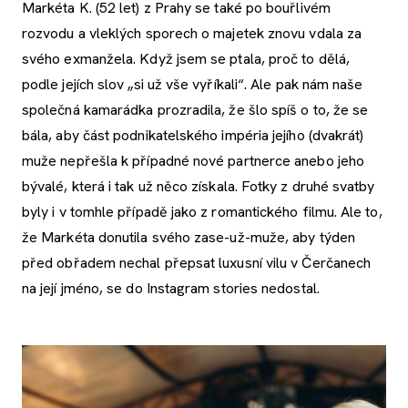
Markéta K. (52 let) z Prahy se také po bouřlivém
rozvodu a vleklých sporech o majetek znovu vdala za
svého exmanžela. Když jsem se ptala, proč to dělá,
podle jejích slov „si už vše vyříkali“. Ale pak nám naše
společná kamarádka prozradila, že šlo spíš o to, že se
bála, aby část podnikatelského impéria jejího (dvakrát)
muže nepřešla k případné nové partnerce anebo jeho
bývalé, která i tak už něco získala. Fotky z druhé svatby
byly i v tomhle případě jako z romantického filmu. Ale to,
že Markéta donutila svého zase-už-muže, aby týden
před obřadem nechal přepsat luxusní vilu v Čerčanech
na její jméno, se do Instagram stories nedostal.