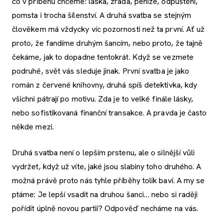
co v příběhu chceme: láska, zrada, peníze, odpuštění,
pomsta i trocha šílenství. A druhá svatba se stejným
člověkem má vždycky víc pozornosti než ta první. Ať už
proto, že fandíme druhým šancím, nebo proto, že tajně
čekáme, jak to dopadne tentokrát. Když se vezmete
podruhé, svět vás sleduje jinak. První svatba je jako
román z červené knihovny, druhá spíš detektivka, kdy
všichni pátrají po motivu. Zda je to velké finále lásky,
nebo sofistikovaná finanční transakce. A pravda je často
někde mezi.
Druhá svatba není o lepším prstenu, ale o silnější vůli
vydržet, když už víte, jaké jsou slabiny toho druhého. A
možná právě proto nás tyhle příběhy tolik baví. A my se
ptáme: Je lepší vsadit na druhou šanci… nebo si raději
pořídit úplně novou partii? Odpověď necháme na vás.