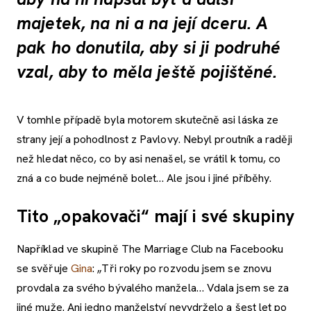
majetek, na ni a na její dceru. A
pak ho donutila, aby si ji podruhé
vzal, aby to měla ještě pojištěné.
V tomhle případě byla motorem skutečně asi láska ze
strany její a pohodlnost z Pavlovy. Nebyl proutník a raději
než hledat něco, co by asi nenašel, se vrátil k tomu, co
zná a co bude nejméně bolet… Ale jsou i jiné příběhy.
Tito „opakovači“ mají i své skupiny
Například ve skupině The Marriage Club na Facebooku
se svěřuje
Gina
: „Tři roky po rozvodu jsem se znovu
provdala za svého bývalého manžela… Vdala jsem se za
jiné muže. Ani jedno manželství nevydrželo a šest let po