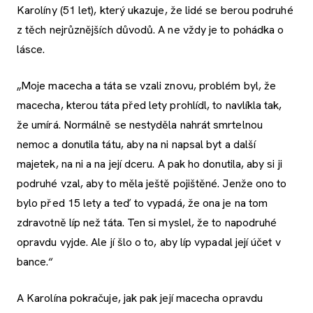
Karolíny (51 let), který ukazuje, že lidé se berou podruhé
z těch nejrůznějších důvodů. A ne vždy je to pohádka o
lásce.
„Moje macecha a táta se vzali znovu, problém byl, že
macecha, kterou táta před lety prohlídl, to navlíkla tak,
že umírá. Normálně se nestyděla nahrát smrtelnou
nemoc a donutila tátu, aby na ni napsal byt a další
majetek, na ni a na její dceru. A pak ho donutila, aby si ji
podruhé vzal, aby to měla ještě pojištěné. Jenže ono to
bylo před 15 lety a teď to vypadá, že ona je na tom
zdravotně líp než táta. Ten si myslel, že to napodruhé
opravdu vyjde. Ale jí šlo o to, aby líp vypadal její účet v
bance.“
A Karolína pokračuje, jak pak její macecha opravdu