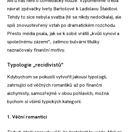
Ani u nás není o comebacky nouze. Vzpomeňme třeba
návrat zpěvačky Ivety Bartošové k Ladislavu Štaidlovi.
Tehdy to sice nebyla svatba (té se nikdy nedočkala), ale
spíš znovuotevřený vztah po dramatickém rozchodu.
Přesto média psala, jak se k sobě vrátili „kvůli synovi a
společnému zázemí“, zatímco bulvární titulky
naznačovaly finanční motivy.
Typologie „recidivistů“
Kdybychom se pokusili vytvořit jakousi typologii,
zahrnující od věčných romantiků až po finanční
alchymisty, samozřejmě v obou pohlavích, možná
bychom si všimli typických kategorií.
1. Věční romantici