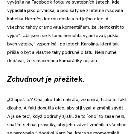
vyvěsila na Facebook fotku ve svatebních šatech, kde
vypadala jako prvnička, a pod šaty se zřetelně rýsovala
kabelka Hermès, kterou dostala od jejího otce. A
všechno tehdy orámovala komentářem, že „tentokrát to
vyjde“. „Já jsem se k tomu nemohla vyjadřovat, pukla
bych vzteky,“ vzpomíná i po letech Karolína, která tak
přišla o byt a vlastně taky podruhé o tátu. Není nutné
dodávat, že s macechou kamarádky nejsou.
Zchudnout je přežitek.
„Chápeš to? Ona jako fakt nahrála, že umírá, hrála to fakt
dlouho. A fakt donutila otce, aby si ji vzal a změnil závěť.
A já se teď, když podruhý zjistil, že to ´ono´ to zase není,
snažím sehnat právníky, aby jeho závěť změnili a všechno
se narovnalo,“ dodává Karolína, která se momentálně