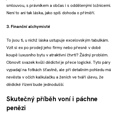
smlouvou, s právníkem a občas i s oddělenými ložnicemi.
Není to ani tak láska, jako spíš dohoda o příměří.
3. Finanční alchymisté
To jsou ti, u nichž láska ustupuje excelovským tabulkám.
Vzít si ex po prodeji jeho firmy nebo přesně v době
koupě luxusního bytu v atraktivní čtvrti? Žádný problém.
Obnovit svazek kvůli dědictví je přece logické. Tyto páry
vypadají na fotkách šťastně, ale při detailním pohledu má
nevěsta v očích kalkulačku a ženich ve tváři úlevu, že
dědické řízení bude jednodušší.
Skutečný příběh voní i páchne
penězi