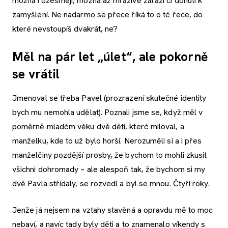
možná rozesmějí, možná až mrazivě zarazí či donutí k
zamyšlení. Ne nadarmo se přece říká to o té řece, do
které nevstoupíš dvakrát, ne?
Měl na pár let „úlet“, ale pokorně
se vrátil
Jmenoval se třeba Pavel (prozrazení skutečné identity
bych mu nemohla udělat). Poznali jsme se, když měl v
poměrně mladém věku dvě děti, které miloval, a
manželku, kde to už bylo horší. Nerozuměli si a i přes
manželčiny pozdější prosby, že bychom to mohli zkusit
všichni dohromady – ale alespoň tak, že bychom si my
dvě Pavla střídaly, se rozvedl a byl se mnou. Čtyři roky.
Jenže já nejsem na vztahy stavěná a opravdu mě to moc
nebaví, a navíc tady byly děti a to znamenalo víkendy s