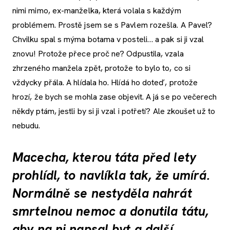
nimi mimo, ex-manželka, která volala s každým
problémem. Prostě jsem se s Pavlem rozešla. A Pavel?
Chvilku spal s mýma botama v posteli… a pak si ji vzal
znovu! Protože přece proč ne? Odpustila, vzala
zhrzeného manžela zpět, protože to bylo to, co si
vždycky přála. A hlídala ho. Hlídá ho doteď, protože
hrozí, že bych se mohla zase objevit. A já se po večerech
někdy ptám, jestli by si ji vzal i potřetí? Ale zkoušet už to
nebudu.
Macecha, kterou táta před lety
prohlídl, to navlíkla tak, že umírá.
Normálně se nestyděla nahrát
smrtelnou nemoc a donutila tátu,
aby na ni napsal byt a další