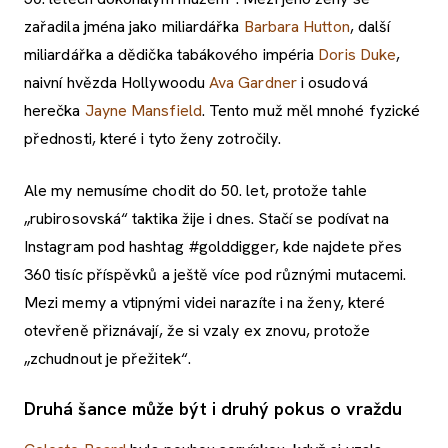
zařadila jména jako miliardářka
Barbara Hutton
, další
miliardářka a dědička tabákového impéria
Doris Duke
,
naivní hvězda Hollywoodu
Ava Gardner
i osudová
herečka
Jayne Mansfield
. Tento muž měl mnohé fyzické
přednosti, které i tyto ženy zotročily.
Ale my nemusíme chodit do 50. let, protože tahle
„rubirosovská“ taktika žije i dnes. Stačí se podívat na
Instagram pod hashtag #golddigger, kde najdete přes
360 tisíc příspěvků a ještě více pod různými mutacemi.
Mezi memy a vtipnými videi narazíte i na ženy, které
otevřeně přiznávají, že si vzaly ex znovu, protože
„zchudnout je přežitek“.
Druhá šance může být i druhý pokus o vraždu