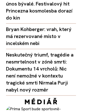
únos bývalé. Festivalový hit
Princezna kosmolesba dorazí
do kin
Bryan Kohberger: vrah, který
má rezervované místo v
incelském nebi
Neskutečný triumf, tragédie a
nesmrtelnost v zóně smrti:
Dokumentu 14 vrcholů: Nic
není nemožné v kontextu
tragické smrti Nirmala Purji
nabyl nový rozměr