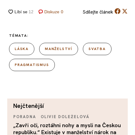
Sdílejte
článek
Diskuze
0
TÉMATA:
LÁSKA
MANŽELSTVÍ
SVATBA
PRAGMATISMUS
nejčtenější
PORADNA
OLIVIE DOLEŽELOVÁ
„Zavři oči, roztáhni nohy a mysli na Českou
republiku.“ Existuje v manželství nárok na