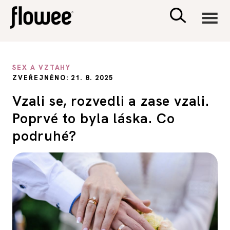
CIVILIZACE
SEX A VZTAHY
ZVEŘEJNĚNO: 21. 8. 2025
ZDRAVÍ
Vzali se, rozvedli a zase vzali.
Poprvé to byla láska. Co
PSYCHOLOGIE
podruhé?
RODINA A DĚTI
SEX A VZTAHY
PORADNA