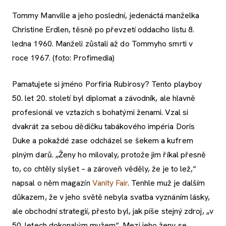
Tommy Manville a jeho poslední, jedenáctá manželka
Christine Erdlen, těsně po převzetí oddacího listu 8.
ledna 1960. Manželi zůstali až do Tommyho smrti v
roce 1967. (foto: Profimedia)
Pamatujete si jméno Porfiria Rubirosy? Tento playboy
50. let 20. století byl diplomat a závodník, ale hlavně
profesionál ve vztazích s bohatými ženami. Vzal si
dvakrát za sebou dědičku tabákového impéria Doris
Duke a pokaždé zase odcházel se šekem a kufrem
plným darů. „Ženy ho milovaly, protože jim říkal přesně
to, co chtěly slyšet – a zároveň věděly, že je to lež,“
napsal o něm magazín
Vanity Fair
. Tenhle muž je dalším
důkazem, že v jeho světě nebyla svatba vyznáním lásky,
ale obchodní strategií, přesto byl, jak píše stejný zdroj, „v
50. letech dokonalým mužem“. Mezi jeho ženy se