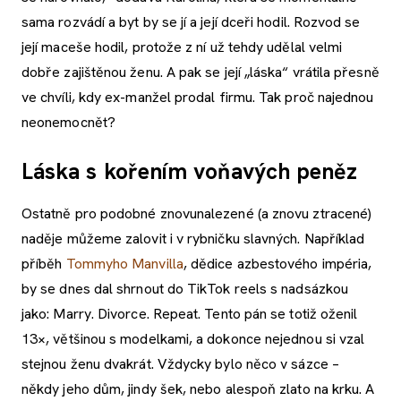
sama rozvádí a byt by se jí a její dceři hodil. Rozvod se
její maceše hodil, protože z ní už tehdy udělal velmi
dobře zajištěnou ženu. A pak se její „láska“ vrátila přesně
ve chvíli, kdy ex-manžel prodal firmu. Tak proč najednou
neonemocnět?
Láska s kořením voňavých peněz
Ostatně pro podobné znovunalezené (a znovu ztracené)
naděje můžeme zalovit i v rybničku slavných. Například
příběh
Tommyho Manvilla
, dědice azbestového impéria,
by se dnes dal shrnout do TikTok reels s nadsázkou
jako: Marry. Divorce. Repeat. Tento pán se totiž oženil
13×, většinou s modelkami, a dokonce nejednou si vzal
stejnou ženu dvakrát. Vždycky bylo něco v sázce –
někdy jeho dům, jindy šek, nebo alespoň zlato na krku. A