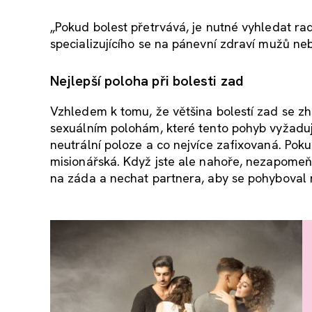
„Pokud bolest přetrvává, je nutné vyhledat r
specializujícího se na pánevní zdraví mužů ne
Nejlepší poloha při bolesti zad
Vzhledem k tomu, že většina bolestí zad se zho
sexuálním polohám, které tento pohyb vyžaduj
neutrální poloze a co nejvíce zafixovaná. Pok
misionářská. Když jste ale nahoře, nezapomeňte
na záda a nechat partnera, aby se pohyboval 