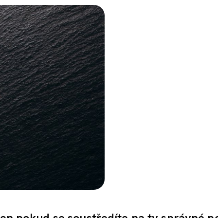
 jen pokud se soustředíte na ty správné p