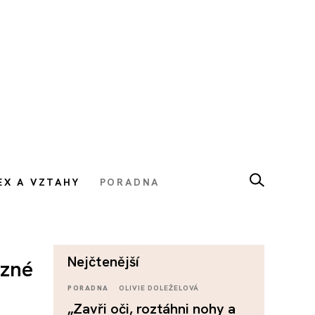
EX A VZTAHY
PORADNA
nejčtenější
ůzné
PORADNA
OLIVIE DOLEŽELOVÁ
„Zavři oči, roztáhni nohy a