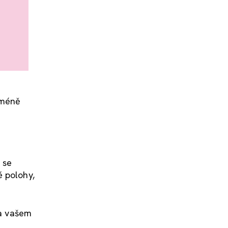
jméně
 se
é polohy,
na vašem