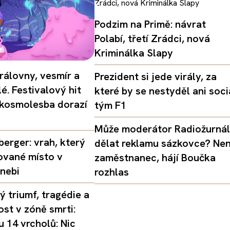
Podzim na Primě: návrat
Polabí, třetí Zrádci, nová
Kriminálka Slapy
rálovny, vesmír a
Prezident si jede virály, za
é. Festivalový hit
které by se nestyděl ani soci
 kosmolesba dorazí
tým F1
Může moderátor Radiožurná
erger: vrah, který
dělat reklamu sázkovce? Nen
ované místo v
zaměstnanec, hájí Boučka
nebi
rozhlas
 triumf, tragédie a
st v zóně smrti:
 14 vrcholů: Nic