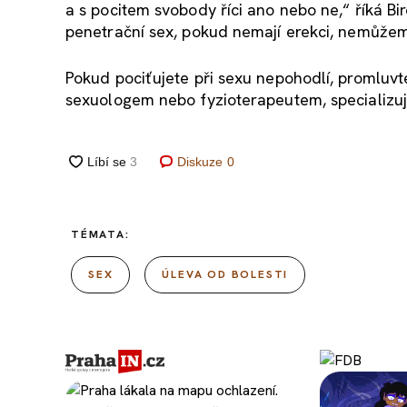
a s pocitem svobody říci ano nebo ne,“ říká B
penetrační sex, pokud nemají erekci, nemůže
Pokud pociťujete při sexu nepohodlí, promluv
sexuologem nebo fyzioterapeutem, specializuj
Diskuze
0
TÉMATA:
SEX
ÚLEVA OD BOLESTI