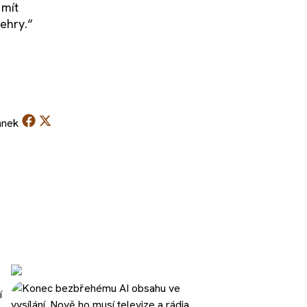
 mít
ehry.“
ánek