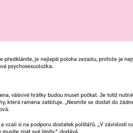
e předkláníte, je nejlepší poloha zezadu, protože je ne
ává psychosexuoložka.
na, vášnivé hrátky budou muset počkat. Je totiž nutné
ohy, která ramena zatěžuje. „Nesmíte se dostat do žádn
rová.
 a vzali si na podporu dostatek polštářů. „V závislosti 
e musíte znát své limity,“ dodává.