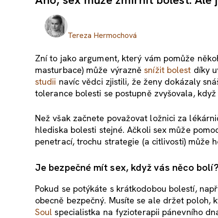
Tereza Hermochová
Zní to jako argument, který vám pomůže někoho
masturbace) může výrazně
snížit bolest
díky u
studii
navíc vědci zjistili, že ženy dokázaly sná
tolerance bolesti se postupně zvyšovala, když
Než však začnete považovat ložnici za lékárnič
hlediska bolesti stejné. Ačkoli sex může pomoci
penetrací, trochu strategie (a citlivosti) může
Je bezpečné mít sex, když vás něco bolí
Pokud se potýkáte s krátkodobou bolestí, např
obecně bezpečný. Musíte se ale držet poloh, kt
Soul
specialistka na fyzioterapii pánevního dna