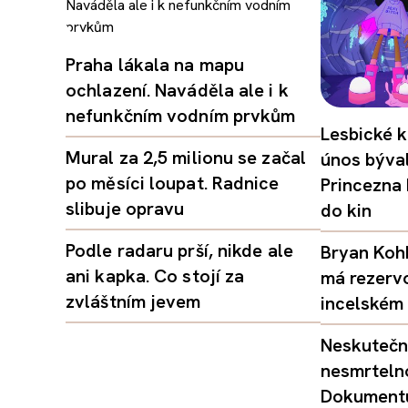
Praha lákala na mapu
ochlazení. Naváděla ale i k
nefunkčním vodním prvkům
Lesbické k
Mural za 2,5 milionu se začal
únos býval
po měsíci loupat. Radnice
Princezna
slibuje opravu
do kin
Podle radaru prší, nikde ale
Bryan Kohb
ani kapka. Co stojí za
má rezerv
zvláštním jevem
incelském 
Neskutečný
nesmrtelno
Dokumentu