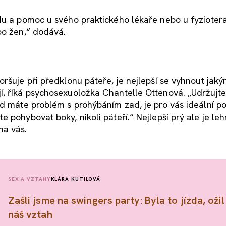
adu a pomoc u svého praktického lékaře nebo u fyzioter
bo žen,“ dodává.
ršuje při předklonu páteře, je nejlepší se vyhnout jaký
í, říká psychosexuoložka Chantelle Ottenová. „Udržujt
ud máte problém s prohýbáním zad, je pro vás ideální p
 pohybovat boky, nikoli páteří.“ Nejlepší prý ale je leh
na vás.
SEX A VZTAHY
KLÁRA KUTILOVÁ
Zašli jsme na swingers party: Byla to jízda, ožil 
náš vztah