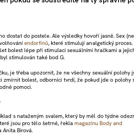
 dostat do postele. Ale výsledky hovoří jasně. Sex (ne
volňování
endorfinů
, které stimulují analgetický proces
šet bolest lépe při stimulaci sexuálními hračkami a jejic
 byl stimulován také bod G.
ku, je třeba upozornit, že ne všechny sexuální polohy j
 zmírnit bolest, odborníci tvrdí, že pokud jde o polohy 
 hodně pomoci.
?
íklad s nataženým svalem, který by měl do týdne odezní
eré jsou pro tělo šetrné, řekla
magazínu Body and
 Anita Birová.