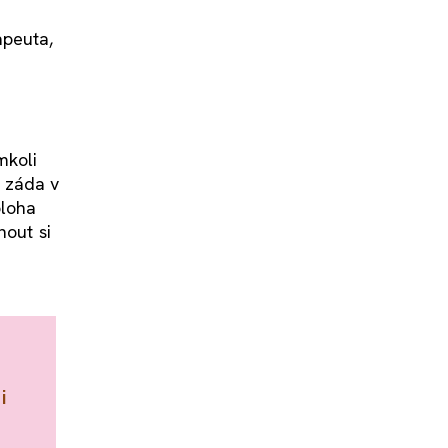
apeuta,
mkoli
e záda v
oloha
nout si
i