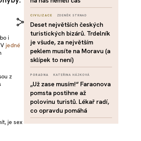
na nás neměli čas
CIVILIZACE
ZDENĚK STRNAD
Deset největších českých
turistických bizárů. Trdelník
bo i
je všude, za největším
. V
jedné
peklem musíte na Moravu (a
h
sklípek to není)
sou z
PORADNA
KATEŘINA HÁJKOVÁ
„Už zase musím!“ Faraonova
s
pomsta postihne až
polovinu turistů. Lékař radí,
co opravdu pomáhá
t, je sex