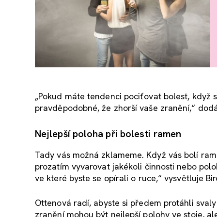
„Pokud máte tendenci pociťovat bolest, když s
pravděpodobné, že zhorší vaše zranění,“ dod
Nejlepší poloha při bolesti ramen
Tady vás možná zklameme. Když vás bolí rame
prozatím vyvarovat jakékoli činnosti nebo pol
ve které byste se opírali o ruce,“ vysvětluje Bi
Ottenová radí, abyste si předem protáhli svaly
zranění mohou být nejlepší polohy ve stoje, al