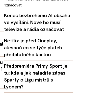
Konec bezbřehému AI obsahu
ve vysílání. Nově ho musí
televize a rádia označovat
Netflix je před Oneplay,
al
alespoň co se týče plateb
předplatného kartou
lu
Předpremiéra Primy Sport je
í
tu: kde a jak naladíte zápas
Sparty o Ligu mistrů s
Lyonem?