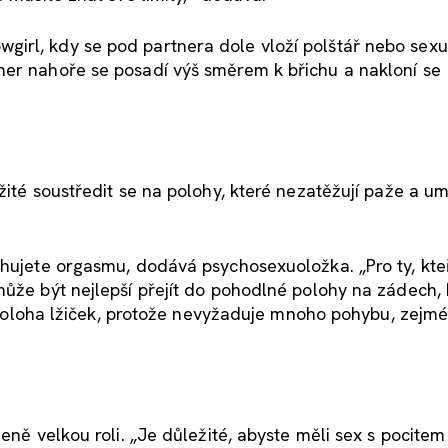
rl, kdy se pod partnera dole vloží polštář nebo sexuá
ner nahoře se posadí výš směrem k břichu a nakloní se
žité soustředit se na polohy, které nezatěžují paže a u
ahujete orgasmu, dodává psychosexuoložka. „Pro ty, kteř
může být nejlepší přejít do pohodlné polohy na zádech,
je poloha lžiček, protože nevyžaduje mnoho pohybu, zejm
zeně velkou roli. „Je důležité, abyste měli sex s pocite