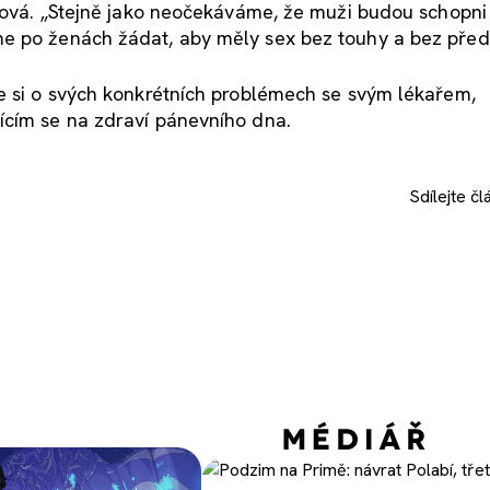
irová. „Stejně jako neočekáváme, že muži budou schopni
me po ženách žádat, aby měly sex bez touhy a bez před
te si o svých konkrétních problémech se svým lékařem,
ícím se na zdraví pánevního dna.
Sdílejte
čl