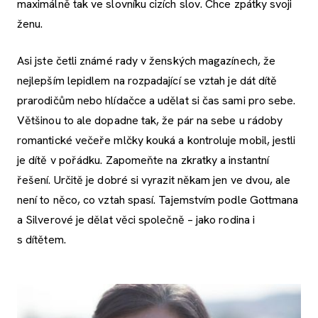
maximálně tak ve slovníku cizích slov. Chce zpátky svoji
ženu.
Asi jste četli známé rady v ženských magazínech, že
nejlepším lepidlem na rozpadající se vztah je dát dítě
prarodičům nebo hlídačce a udělat si čas sami pro sebe.
Většinou to ale dopadne tak, že pár na sebe u rádoby
romantické večeře mlčky kouká a kontroluje mobil, jestli
je dítě v pořádku. Zapomeňte na zkratky a instantní
řešení. Určitě je dobré si vyrazit někam jen ve dvou, ale
není to něco, co vztah spasí. Tajemstvím podle Gottmana
a Silverové je dělat věci společně – jako rodina i
s dítětem.