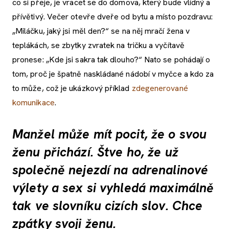
co si přeje, je vracet se do domova, který bude vlídný a
přívětivý. Večer otevře dveře od bytu a místo pozdravu:
„Miláčku, jaký jsi měl den?“ se na něj mračí žena v
teplákách, se zbytky zvratek na tričku a vyčítavě
pronese: „Kde jsi sakra tak dlouho?“ Nato se pohádají o
tom, proč je špatně naskládané nádobí v myčce a kdo za
to může, což je ukázkový příklad
zdegenerované
komunikace
.
Manžel může mít pocit, že o svou
ženu přichází. Štve ho, že už
společně nejezdí na adrenalinové
výlety a sex si vyhledá maximálně
tak ve slovníku cizích slov. Chce
zpátky svoji ženu.