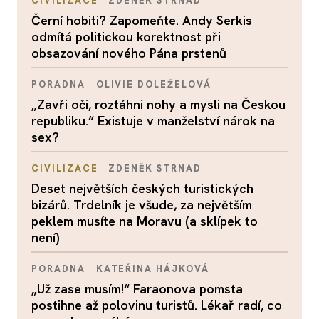
CIVILIZACE
ZDENĚK STRNAD
Černí hobiti? Zapomeňte. Andy Serkis
odmítá politickou korektnost při
obsazování nového Pána prstenů
PORADNA
OLIVIE DOLEŽELOVÁ
„Zavři oči, roztáhni nohy a mysli na Českou
republiku.“ Existuje v manželství nárok na
sex?
CIVILIZACE
ZDENĚK STRNAD
Deset největších českých turistických
bizárů. Trdelník je všude, za největším
peklem musíte na Moravu (a sklípek to
není)
PORADNA
KATEŘINA HÁJKOVÁ
„Už zase musím!“ Faraonova pomsta
postihne až polovinu turistů. Lékař radí, co