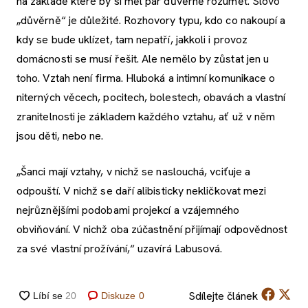
na základě které by si měl pár důvěrně rozumět. Slovo
„důvěrně“ je důležité. Rozhovory typu, kdo co nakoupí a
kdy se bude uklízet, tam nepatří, jakkoli i provoz
domácnosti se musí řešit. Ale nemělo by zůstat jen u
toho. Vztah není firma. Hluboká a intimní komunikace o
niterných věcech, pocitech, bolestech, obavách a vlastní
zranitelnosti je základem každého vztahu, ať už v něm
jsou děti, nebo ne.
„Šanci mají vztahy, v nichž se naslouchá, vciťuje a
odpouští. V nichž se daří alibisticky nekličkovat mezi
nejrůznějšími podobami projekcí a vzájemného
obviňování. V nichž oba zúčastnění přijímají odpovědnost
za své vlastní prožívání,“ uzavírá Labusová.
Sdílejte
článek
Diskuze
0