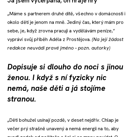
Já jsem vyčerpaná, on hraje hry
„Máme s partnerem druhé dítě, všechno v domácnosti i
okolo dětí je jenom na mně. Jediný čas, který mám pro
sebe, je, když zrovna pracuji a vydělávám peníze,“
vypráví svůj příběh Adéla z Prostějova.
(Na její žádost
redakce neuvádí pravé jméno – pozn. autorky)
Dopisuje si dlouho do noci s jinou
ženou. I když s ní fyzicky nic
nemá, naše děti a já stojíme
stranou.
„Děti bohužel usínají pozdě, v deset nejdřív. Chlap je
večer prý strašně unavený a nemá energii na to, aby