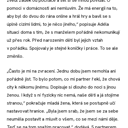
zvedl zadek od počítače a šel si se mnou povídat. O
pomoci v domácnosti ani nemluvím. Že má energii na to,
aby byl do dvou do rána online a hrál hry a bavil se s
úplně cizími lidmi, to je něco jiného,“ popisuje Adéla
situaci doma s tím, že s manželem pořádně nekomunikují
už přes rok. Před narozením dětí byl jejich vztah
v pořádku. Spojovaly je stejné koníčky i práce. To se ale
změnilo.
„Často je mi na zvracení. Jednu dobu jsem nemohla ani
pořádně jíst. To bylo potom, co mi partner řekl, že chová
city k někomu jinému. Dopisuje si dlouho do noci s jinou
ženou. I když s ní fyzicky nic nemá, naše děti a já stojíme
stranou,“ pokračuje mladá žena, která se postupně učí
nastavovat hranice. „Byla jsem srab, že jsem se za sebe
neuměla postavit a mluvit o všem, co se mezi námi děje.
Teď se na tom snažím pracovat,“ dodává. S partnerem