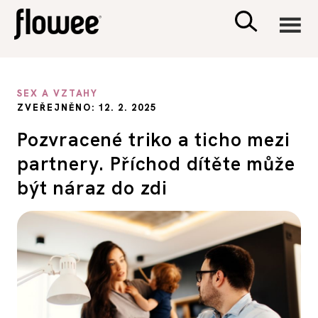
CIVILIZACE
SEX A VZTAHY
ZVEŘEJNĚNO: 12. 2. 2025
ZDRAVÍ
Pozvracené triko a ticho mezi
partnery. Příchod dítěte může
PSYCHOLOGIE
být náraz do zdi
RODINA A DĚTI
SEX A VZTAHY
PORADNA