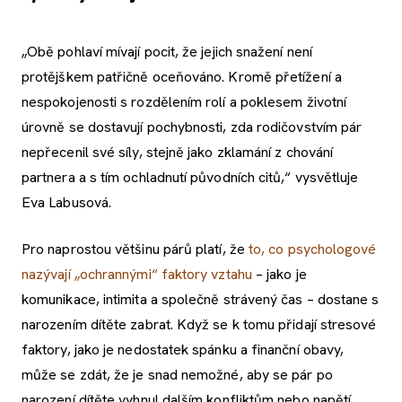
„Obě pohlaví mívají pocit, že jejich snažení není
protějškem patřičně oceňováno. Kromě přetížení a
nespokojenosti s rozdělením rolí a poklesem životní
úrovně se dostavují pochybnosti, zda rodičovstvím pár
nepřecenil své síly, stejně jako zklamání z chování
partnera a s tím ochladnutí původních citů,“ vysvětluje
Eva Labusová.
Pro naprostou většinu párů platí, že
to, co psychologové
nazývají „ochrannými“ faktory vztahu
– jako je
komunikace, intimita a společně strávený čas – dostane s
narozením dítěte zabrat. Když se k tomu přidají stresové
faktory, jako je nedostatek spánku a finanční obavy,
může se zdát, že je snad nemožné, aby se pár po
narození dítěte vyhnul dalším konfliktům nebo napětí.