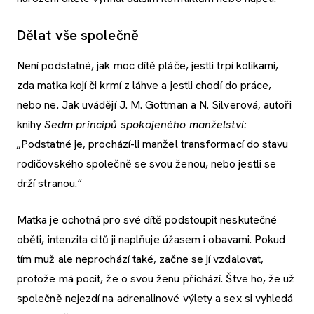
Dělat vše společně
Není podstatné, jak moc dítě pláče, jestli trpí kolikami,
zda matka kojí či krmí z láhve a jestli chodí do práce,
nebo ne. Jak uvádějí J. M. Gottman a N. Silverová, autoři
knihy
Sedm principů spokojeného manželství:
„
Podstatné je, prochází-li manžel transformací do stavu
rodičovského společně se svou ženou, nebo jestli se
drží stranou.“
Matka je ochotná pro své dítě podstoupit neskutečné
oběti, intenzita citů ji naplňuje úžasem i obavami. Pokud
tím muž ale neprochází také, začne se jí vzdalovat,
protože má pocit, že o svou ženu přichází. Štve ho, že už
společně nejezdí na adrenalinové výlety a sex si vyhledá