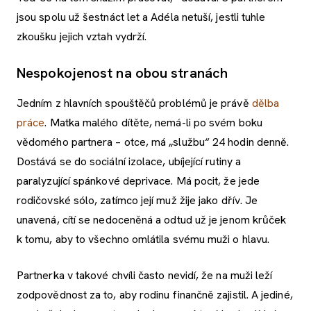
jsou spolu už šestnáct let a Adéla netuší, jestli tuhle
zkoušku jejich vztah vydrží.
Nespokojenost na obou stranách
Jedním z hlavních spouštěčů problémů je právě
dělba
práce
. Matka malého dítěte, nemá-li po svém boku
vědomého partnera – otce, má „službu“ 24 hodin denně.
Dostává se do sociální izolace, ubíjející rutiny a
paralyzující spánkové deprivace. Má pocit, že jede
rodičovské sólo, zatímco její muž žije jako dřív. Je
unavená, cítí se nedoceněná a odtud už je jenom krůček
k tomu, aby to všechno omlátila svému muži o hlavu.
Partnerka v takové chvíli často nevidí, že na muži leží
zodpovědnost za to, aby rodinu finančně zajistil. A jediné,