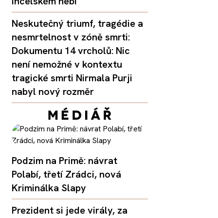
incelském nebi
Neskutečný triumf, tragédie a
nesmrtelnost v zóně smrti:
Dokumentu 14 vrcholů: Nic
není nemožné v kontextu
tragické smrti Nirmala Purji
nabyl nový rozměr
Podzim na Primě: návrat
Polabí, třetí Zrádci, nová
Kriminálka Slapy
Prezident si jede virály, za