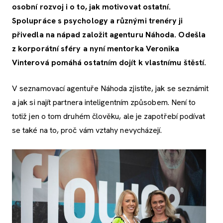
osobní rozvoj i o to, jak motivovat ostatní.
Spolupráce s psychology a různými trenéry ji
přivedla na nápad založit agenturu Náhoda. Odešla
z korporátní sféry a nyní mentorka Veronika
Vinterová pomáhá ostatním dojít k vlastnímu štěstí.
V seznamovací agentuře Náhoda zjistíte, jak se seznámit
a jak si najít partnera inteligentním způsobem. Není to
totiž jen o tom druhém člověku, ale je zapotřebí podívat
se také na to, proč vám vztahy nevycházejí.