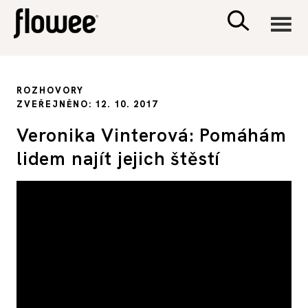
CIVILIZACE
ROZHOVORY
ZVEŘEJNĚNO: 12. 10. 2017
ZDRAVÍ
Veronika Vinterová: Pomáhám
lidem najít jejich štěstí
PSYCHOLOGIE
RODINA A DĚTI
SEX A VZTAHY
PORADNA