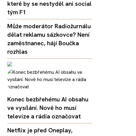
které by se nestyděl ani social
tým F1
Může moderátor Radiožurnálu
dělat reklamu sázkovce? Není
zaměstnanec, hájí Boučka
rozhlas
Konec bezbřehému AI obsahu
ve vysílání. Nově ho musí
televize a rádia označovat
Netflix je před Oneplay,