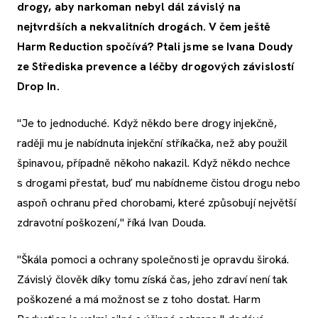
drogy, aby narkoman nebyl dál závislý na
nejtvrdších a nekvalitních drogách. V čem ještě
Harm Reduction spočívá? Ptali jsme se Ivana Doudy
ze Střediska prevence a léčby drogových závislostí
Drop In.
"Je to jednoduché. Když někdo bere drogy injekčně,
raději mu je nabídnuta injekční stříkačka, než aby použil
špinavou, případně někoho nakazil. Když někdo nechce
s drogami přestat, buď mu nabídneme čistou drogu nebo
aspoň ochranu před chorobami, které způsobují největší
zdravotní poškození," říká Ivan Douda.
"Škála pomoci a ochrany společnosti je opravdu široká.
Závislý člověk díky tomu získá čas, jeho zdraví není tak
poškozené a má možnost se z toho dostat. Harm