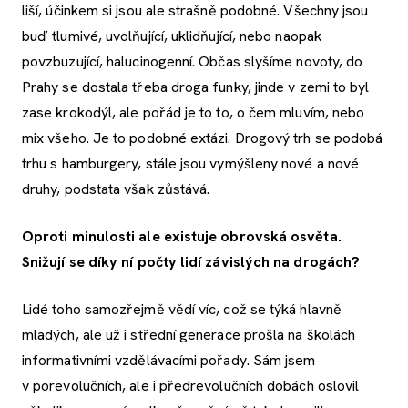
liší, účinkem si jsou ale strašně podobné. Všechny jsou
buď tlumivé, uvolňující, uklidňující, nebo naopak
povzbuzující, halucinogenní. Občas slyšíme novoty, do
Prahy se dostala třeba droga funky, jinde v zemi to byl
zase krokodýl, ale pořád je to to, o čem mluvím, nebo
mix všeho. Je to podobné extázi. Drogový trh se podobá
trhu s hamburgery, stále jsou vymýšleny nové a nové
druhy, podstata však zůstává.
Oproti minulosti ale existuje obrovská osvěta.
Snižují se díky ní počty lidí závislých na drogách?
Lidé toho samozřejmě vědí víc, což se týká hlavně
mladých, ale už i střední generace prošla na školách
informativními vzdělávacími pořady. Sám jsem
v porevolučních, ale i předrevolučních dobách oslovil