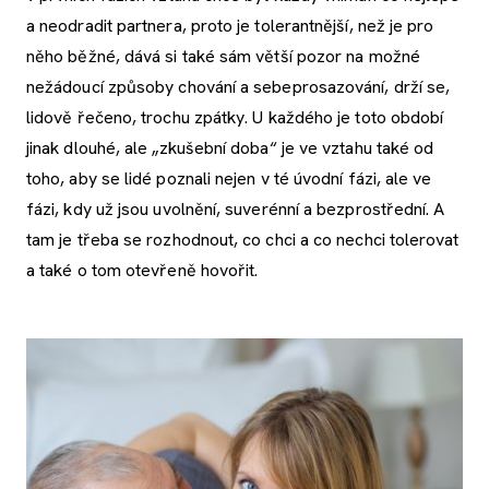
a neodradit partnera, proto je tolerantnější, než je pro
něho běžné, dává si také sám větší pozor na možné
nežádoucí způsoby chování a sebeprosazování, drží se,
lidově řečeno, trochu zpátky. U každého je toto období
jinak dlouhé, ale „zkušební doba“ je ve vztahu také od
toho, aby se lidé poznali nejen v té úvodní fázi, ale ve
fázi, kdy už jsou uvolnění, suverénní a bezprostřední. A
tam je třeba se rozhodnout, co chci a co nechci tolerovat
a také o tom otevřeně hovořit.