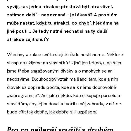
vyvíjí, tak jedna atrakce přestává být atraktivní,
zatímco další – nepoznaná – je lákavá? A problém
může nastat, když tu atrakci, co chybí, hledáme na
jiné pouti... J
e tedy nutné nechat si na ty další
atrakce zajít chuť?
Všechny atrakce světa stejně nikdo nestihneme. Některé
si naplno užijeme na vlastní kůži, jiné jen letmo, u dalších
jsme třeba angažovanými diváky a o mnohých se ani
nedozvíme. Dlouhodobý vztah má šanci tam, kde s ním
člověk už dopředu počítá, kde se k němu dobrovolně
„naprogramuje“. Asi jako někdo, kdo si kupuje parcelu a
staví dům, aby jej budoval a tvořil u něj zahradu, v níž se
bude cítit tak dobře, jak dobře si ji uzpůsobí.
Pro co nejlepší soužití s druhým