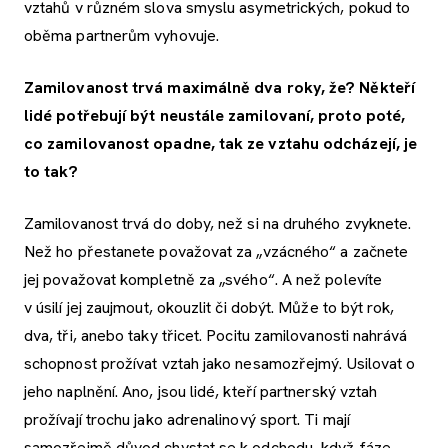
vztahů v různém slova smyslu asymetrických, pokud to
oběma partnerům vyhovuje.
Zamilovanost trvá maximálně dva roky, že? Někteří
lidé potřebují být neustále zamilovaní, proto poté,
co zamilovanost opadne, tak ze vztahu odcházejí, je
to tak?
Zamilovanost trvá do doby, než si na druhého zvyknete.
Než ho přestanete považovat za „vzácného“ a začnete
jej považovat kompletně za „svého“. A než polevíte
v úsilí jej zaujmout, okouzlit či dobýt. Může to být rok,
dva, tři, anebo taky třicet. Pocitu zamilovanosti nahrává
schopnost prožívat vztah jako nesamozřejmý. Usilovat o
jeho naplnění. Ano, jsou lidé, kteří partnerský vztah
prožívají trochu jako adrenalinový sport. Ti mají
samozřejmě důvod chystat se k odchodu, když fáze