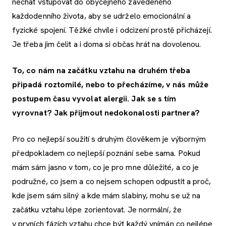
nechat vstupovat do obyčejného zavedeného
každodenního života, aby se udrželo emocionální a
fyzické spojení. Těžké chvíle i odcizení prostě přicházejí.
Je třeba jim čelit a i doma si občas hrát na dovolenou.
To, co nám na začátku vztahu na druhém třeba
připadá roztomilé, nebo to přecházíme, v nás může
postupem času vyvolat alergii. Jak se s tím
vyrovnat? Jak přijmout nedokonalosti partnera?
Pro co nejlepší soužití s druhým člověkem je výborným
předpokladem co nejlepší poznání sebe sama. Pokud
mám sám jasno v tom, co je pro mne důležité, a co je
podružné, co jsem a co nejsem schopen odpustit a proč,
kde jsem sám silný a kde mám slabiny, mohu se už na
začátku vztahu lépe zorientovat. Je normální, že
v prvních fázích vztahu chce být každý vnímán co nejlépe