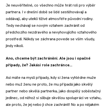
Je neuvěřitelné, co všechno může hrát roli pro výběr
partnera. I v dnešní době se lidé sestěhovávají a
oddávají, aby utekli tíživé atmosféře původní rodiny.
Tedy nechávají se novým vztahem zachránit od
předchozího nezdravého a nevyhovujícího vztahového
prostředí. Někdy se záchrana povede se vším všudy,
jindy nikoli.
Ano, chceme být zachráněni. Ale jsou i opačné
případy, že? Jakási role zachránce...
Asi máte na mysli případy, kdy si žena vyhlédne muže
nebo muž ženu ne proto, že mu připadá jako skvělý
partner nebo skvělá partnerka, jako dospělý soběstačný
jedinec, od něhož si slibuje skvělou spolupráci ve vztahu,
ale proto, že jej nebo ji chce zachránit! No a po nějakém