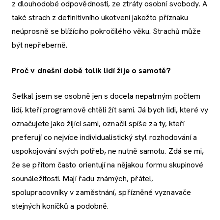
z dlouhodobé odpovědnosti, ze ztráty osobní svobody. A
také strach z definitivního ukotvení jakožto příznaku
neúprosně se blížícího pokročilého věku. Strachů může
být nepřeberně.
Proč v dnešní době tolik lidí žije o samotě?
Setkal jsem se osobně jen s docela nepatrným počtem
lidí, kteří programově chtěli žít sami. Já bych lidi, které vy
označujete jako žijící sami, označil spíše za ty, kteří
preferují co nejvíce individualistický styl rozhodování a
uspokojování svých potřeb, ne nutně samotu. Zdá se mi,
že se přitom často orientují na nějakou formu skupinové
sounáležitosti. Mají řadu známých, přátel,
spolupracovníky v zaměstnání, spřízněné vyznavače
stejných koníčků a podobně.