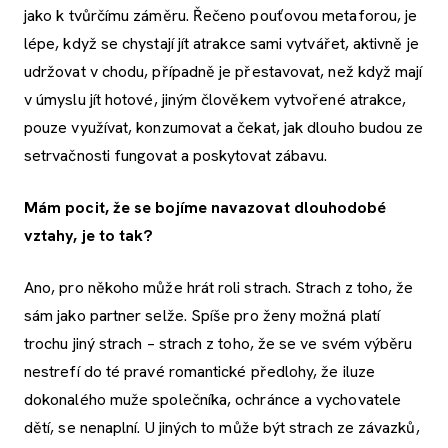
jako k tvůrčímu záměru. Řečeno pouťovou metaforou, je
lépe, když se chystají jít atrakce sami vytvářet, aktivně je
udržovat v chodu, případně je přestavovat, než když mají
v úmyslu jít hotové, jiným člověkem vytvořené atrakce,
pouze využívat, konzumovat a čekat, jak dlouho budou ze
setrvačnosti fungovat a poskytovat zábavu.
Mám pocit, že se bojíme navazovat dlouhodobé
vztahy, je to tak?
Ano, pro někoho může hrát roli strach. Strach z toho, že
sám jako partner selže. Spíše pro ženy možná platí
trochu jiný strach – strach z toho, že se ve svém výběru
nestrefí do té pravé romantické předlohy, že iluze
dokonalého muže společníka, ochránce a vychovatele
dětí, se nenaplní. U jiných to může být strach ze závazků,