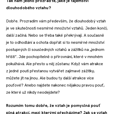
Tak nám jedno prozraďte, jaké je tajemství
dlouhodobého vztahu?
Dobře. Prozradím vám především, že dlouhodobý vztah
je ve skutečnosti nesmírné množství vztahů. Jeden končí,
další začíná. Nebo se třeba také překrývají. A současně
je to odhodlání a ochota dopřát si to nesmírné množství
postupných či sousledných vztahů a zážitků na „jednom
hřišti“. Jde pochopitelně o přirovnání, které v mnohém
pokulhává. Ale přesto u něj zůstanu: Když vám atrakce
z jedné pouti přestanou vytvářet zajímavé zážitky,
můžete jít na jinou. Ale budou ty další atrakce více
pouťové? Anebo najdete nakonec nějakou pravou pouť,
ze které už nikdy neodejdete?
Rozumím tomu dobře, že vztah je pomyslná pouť
plná atrakcí, mezi kterými přecházíme? Jak se vztah