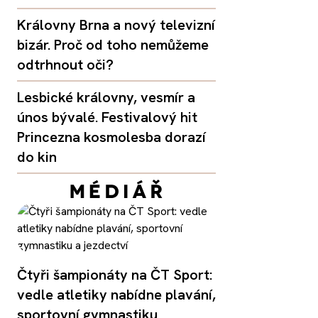
Královny Brna a nový televizní
bizár. Proč od toho nemůžeme
odtrhnout oči?
Lesbické královny, vesmír a
únos bývalé. Festivalový hit
Princezna kosmolesba dorazí
do kin
Čtyři šampionáty na ČT Sport:
vedle atletiky nabídne plavání,
sportovní gymnastiku