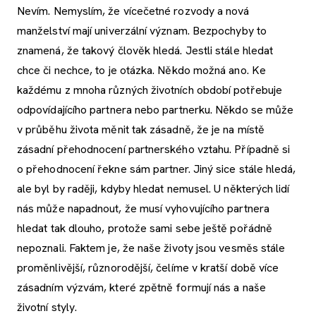
Nevím. Nemyslím, že vícečetné rozvody a nová
manželství mají univerzální význam. Bezpochyby to
znamená, že takový člověk hledá. Jestli stále hledat
chce či nechce, to je otázka. Někdo možná ano. Ke
každému z mnoha různých životních období potřebuje
odpovídajícího partnera nebo partnerku. Někdo se může
v průběhu života měnit tak zásadně, že je na místě
zásadní přehodnocení partnerského vztahu. Případně si
o přehodnocení řekne sám partner. Jiný sice stále hledá,
ale byl by raději, kdyby hledat nemusel. U některých lidí
nás může napadnout, že musí vyhovujícího partnera
hledat tak dlouho, protože sami sebe ještě pořádně
nepoznali. Faktem je, že naše životy jsou vesměs stále
proměnlivější, různorodější, čelíme v kratší době více
zásadním výzvám, které zpětně formují nás a naše
životní styly.