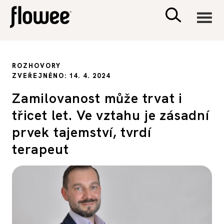
CIVILIZACE
ROZHOVORY
ZVEŘEJNĚNO: 14. 4. 2024
ZDRAVÍ
Zamilovanost může trvat i
třicet let. Ve vztahu je zásadní
PSYCHOLOGIE
prvek tajemství, tvrdí
RODINA A DĚTI
terapeut
SEX A VZTAHY
PORADNA