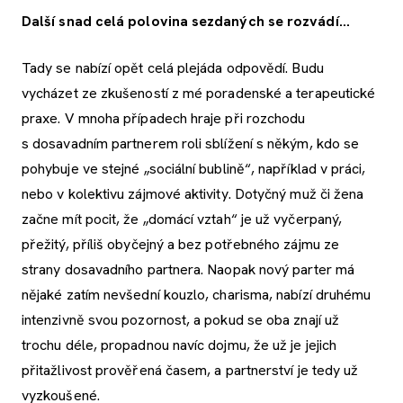
Další snad celá polovina sezdaných se rozvádí...
Tady se nabízí opět celá plejáda odpovědí. Budu
vycházet ze zkušeností z mé poradenské a terapeutické
praxe. V mnoha případech hraje při rozchodu
s dosavadním partnerem roli sblížení s někým, kdo se
pohybuje ve stejné „sociální bublině“, například v práci,
nebo v kolektivu zájmové aktivity. Dotyčný muž či žena
začne mít pocit, že „domácí vztah“ je už vyčerpaný,
přežitý, příliš obyčejný a bez potřebného zájmu ze
strany dosavadního partnera. Naopak nový parter má
nějaké zatím nevšední kouzlo, charisma, nabízí druhému
intenzivně svou pozornost, a pokud se oba znají už
trochu déle, propadnou navíc dojmu, že už je jejich
přitažlivost prověřená časem, a partnerství je tedy už
vyzkoušené.