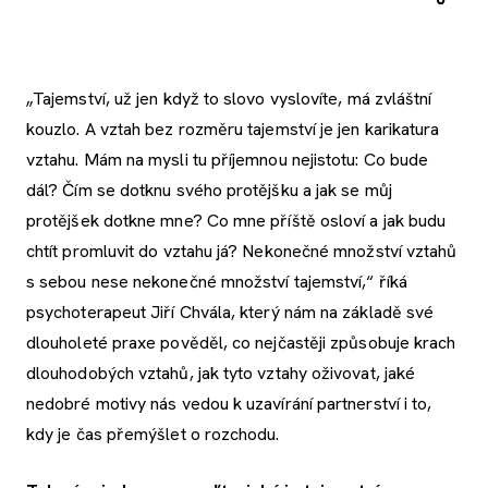
„Tajemství, už jen když to slovo vyslovíte, má zvláštní
kouzlo. A vztah bez rozměru tajemství je jen karikatura
vztahu. Mám na mysli tu příjemnou nejistotu: Co bude
dál? Čím se dotknu svého protějšku a jak se můj
protějšek dotkne mne? Co mne příště osloví a jak budu
chtít promluvit do vztahu já? Nekonečné množství vztahů
s sebou nese nekonečné množství tajemství,“ říká
psychoterapeut Jiří Chvála, který nám na základě své
dlouholeté praxe pověděl, co nejčastěji způsobuje krach
dlouhodobých vztahů, jak tyto vztahy oživovat, jaké
nedobré motivy nás vedou k uzavírání partnerství i to,
kdy je čas přemýšlet o rozchodu.