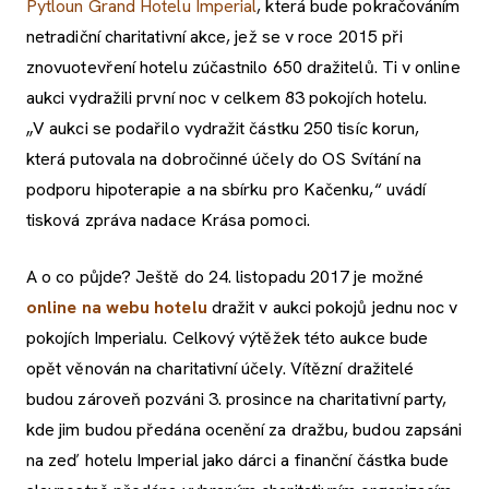
Pytloun Grand Hotelu Imperial
, která bude pokračováním
netradiční charitativní akce, jež se v roce 2015 při
znovuotevření hotelu zúčastnilo 650 dražitelů. Ti v online
aukci vydražili první noc v celkem 83 pokojích hotelu.
„V aukci se podařilo vydražit částku 250 tisíc korun,
která putovala na dobročinné účely do OS Svítání na
podporu hipoterapie a na sbírku pro Kačenku,“ uvádí
tisková zpráva nadace Krása pomoci.
A o co půjde? Ještě do 24. listopadu 2017 je možné
online na webu hotelu
dražit v aukci pokojů jednu noc v
pokojích Imperialu. Celkový výtěžek této aukce bude
opět věnován na charitativní účely. Vítězní dražitelé
budou zároveň pozváni 3. prosince na charitativní party,
kde jim budou předána ocenění za dražbu, budou zapsáni
na zeď hotelu Imperial jako dárci a finanční částka bude