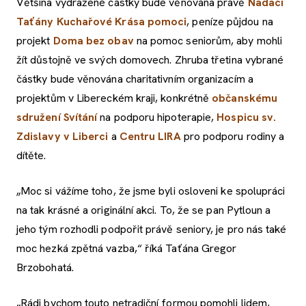
Většina vydražené částky bude věnována právě
Nadaci
Taťány Kuchařové Krása pomoci
, peníze půjdou na
projekt
Doma bez obav
na pomoc seniorům, aby mohli
žít důstojně ve svých domovech. Zhruba třetina vybrané
částky bude věnována charitativním organizacím a
projektům v Libereckém kraji, konkrétně
občanskému
sdružení Svítání
na podporu hipoterapie,
Hospicu sv.
Zdislavy v Liberci
a
Centru LIRA
pro podporu rodiny a
dítěte.
„Moc si vážíme toho, že jsme byli osloveni ke spolupráci
na tak krásné a originální akci. To, že se pan Pytloun a
jeho tým rozhodli podpořit právě seniory, je pro nás také
moc hezká zpětná vazba,“ říká Taťána Gregor
Brzobohatá.
„Rádi bychom touto netradiční formou pomohli lidem,