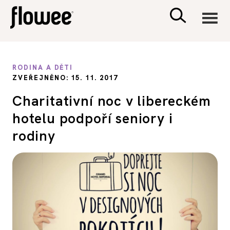
CIVILIZACE
RODINA A DĚTI
ZVEŘEJNĚNO: 15. 11. 2017
ZDRAVÍ
Charitativní noc v libereckém
hotelu podpoří seniory i
PSYCHOLOGIE
rodiny
RODINA A DĚTI
SEX A VZTAHY
PORADNA