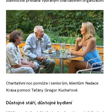
slavnostně předána vybraným charitativním organizacím.
Charitativní noc pomůže i seniorům, klientům Nadace
Krása pomoci Taťány Gregor Kuchařové.
Důstojné stáří, důstojné bydlení