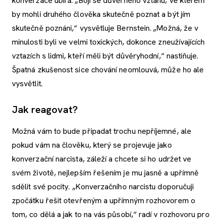
konverzace ubírá. „Bojí se důvěrného vztahu, ve kterém
by mohli druhého člověka skutečně poznat a být jím
skutečně poznáni,“ vysvětluje Bernstein. „Možná, že v
minulosti byli ve velmi toxických, dokonce zneužívajících
vztazích s lidmi, kteří měli být důvěryhodní,“ nastiňuje.
Špatná zkušenost sice chování neomlouvá, může ho ale
vysvětlit.
Jak reagovat?
Možná vám to bude připadat trochu nepříjemné, ale
pokud vám na člověku, který se projevuje jako
konverzační narcista, záleží a chcete si ho udržet ve
svém životě, nejlepším řešením je mu jasně a upřímně
sdělit své pocity. „Konverzačního narcistu doporučuji
zpočátku řešit otevřeným a upřímným rozhovorem o
tom, co dělá a jak to na vás působí,“ radí v rozhovoru pro