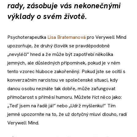
rady, zásobuje vás nekonečnými
výklady o svém životě.
Psychoterapeutka
Lisa Brateman
ová
pro Verywell Mind
upozorňuje, že druhý člověk se pravděpodobně
„nevyléčí“ hned a že může být zapotřebí několika
jemných, ale důsledných připomínek, pokud je v něm
tento vzorec hluboce zakořeněný. Pokud jste se ocitli s
konverzačním narcistou ve společenské situaci, kdy
danou osobu neznáte tak dobře, může zafungovat
přímočarost s příměsí humoru. Můžete říct něco jako:
„Teď jsem na řadě já!“ nebo „Udrž myšlenku!“ Tím
jemně upozorníte na to, že už dotyčný mluví dlouho, radí
Verywell Mind.