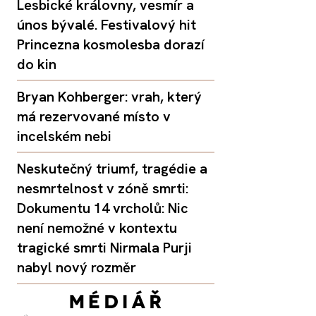
Lesbické královny, vesmír a
únos bývalé. Festivalový hit
Princezna kosmolesba dorazí
do kin
Bryan Kohberger: vrah, který
má rezervované místo v
incelském nebi
Neskutečný triumf, tragédie a
nesmrtelnost v zóně smrti:
Dokumentu 14 vrcholů: Nic
není nemožné v kontextu
tragické smrti Nirmala Purji
nabyl nový rozměr