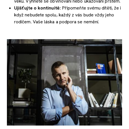
věku. Vyhněte se obviňování nebo ukazování prstem.
Ujišťujte o kontinuitě:
Připomeňte svému dítěti, že i
když nebudete spolu, každý z vás bude vždy jeho
rodičem. Vaše láska a podpora se nemění.