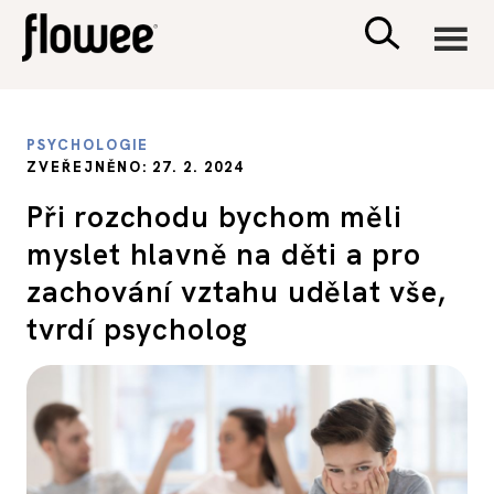
CIVILIZACE
PSYCHOLOGIE
ZVEŘEJNĚNO: 27. 2. 2024
ZDRAVÍ
Při rozchodu bychom měli
myslet hlavně na děti a pro
PSYCHOLOGIE
zachování vztahu udělat vše,
RODINA A DĚTI
tvrdí psycholog
SEX A VZTAHY
PORADNA