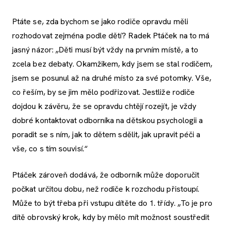
Ptáte se, zda bychom se jako rodiče opravdu měli
rozhodovat zejména podle dětí? Radek Ptáček na to má
jasný názor: „Děti musí být vždy na prvním místě, a to
zcela bez debaty. Okamžikem, kdy jsem se stal rodičem,
jsem se posunul až na druhé místo za své potomky. Vše,
co řeším, by se jim mělo podřizovat. Jestliže rodiče
dojdou k závěru, že se opravdu chtějí rozejít, je vždy
dobré kontaktovat odborníka na dětskou psychologii a
poradit se s ním, jak to dětem sdělit, jak upravit péči a
vše, co s tím souvisí.“
Ptáček zároveň dodává, že odborník může doporučit
počkat určitou dobu, než rodiče k rozchodu přistoupí.
Může to být třeba při vstupu dítěte do 1. třídy. „To je pro
dítě obrovský krok, kdy by mělo mít možnost soustředit