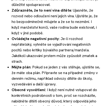
důležité spolupracovat.
Zdůrazněte, že to není vina dítěte
: Ujasněte, že
rozvod nebo odloučení není jejich vina. Ujistěte je, že
ho bezpodmínečně milujete a že se to nezmění. I
když manželství končí, vaše rodina bude existovat, i
když v jiné podobě.
Ovládejte negativní pocity
: Je-li rozchod
nepřátelský, vyhněte se vyjadřování negativních
pocitů nebo kritiky bývalého partnera/manžela.
Jakékoli ukazování prstem může způsobit zmatek a
strach.
Mějte plán
: Pokud se jeden z vás stěhuje, ujistěte se,
že máte oba plán. Připravte se na případné změny v
denním režimu, například odvozy dítěte do školy,
vyzvedávání a další úpravy.
Obecné vysvětlení:
I když není nutné vstupovat do
konkrétních podrobností o tom, proč se rozcházíte,
nabídněte dítěti obecný důvod, který odpovídá jeho