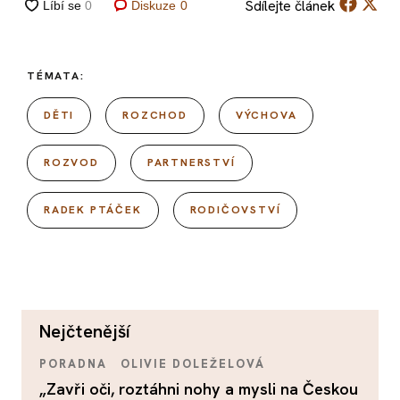
Sdílejte
článek
Diskuze
0
TÉMATA:
DĚTI
ROZCHOD
VÝCHOVA
ROZVOD
PARTNERSTVÍ
RADEK PTÁČEK
RODIČOVSTVÍ
nejčtenější
PORADNA
OLIVIE DOLEŽELOVÁ
„Zavři oči, roztáhni nohy a mysli na Českou