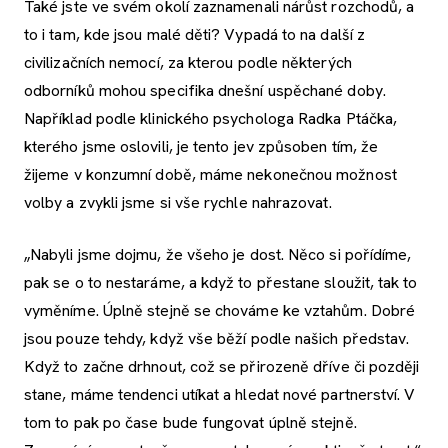
Také jste ve svém okolí zaznamenali nárůst rozchodů, a
to i tam, kde jsou malé děti? Vypadá to na další z
civilizačních nemocí, za kterou podle některých
odborníků mohou specifika dnešní uspěchané doby.
Například podle klinického psychologa Radka Ptáčka,
kterého jsme oslovili, je tento jev způsoben tím, že
žijeme v konzumní době, máme nekonečnou možnost
volby a zvykli jsme si vše rychle nahrazovat.
„Nabyli jsme dojmu, že všeho je dost. Něco si pořídíme,
pak se o to nestaráme, a když to přestane sloužit, tak to
vyměníme. Úplně stejně se chováme ke vztahům. Dobré
jsou pouze tehdy, když vše běží podle našich představ.
Když to začne drhnout, což se přirozeně dříve či později
stane, máme tendenci utíkat a hledat nové partnerství. V
tom to pak po čase bude fungovat úplně stejně.