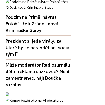
Podzim na Primě: návrat
Polabí, třetí Zrádci, nová
Kriminálka Slapy
Prezident si jede virály, za
které by se nestyděl ani social
tým F1
Může moderátor Radiožurnálu
dělat reklamu sázkovce? Není
zaměstnanec, hájí Boučka
rozhlas