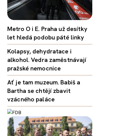
Metro O i E. Praha už desítky
let hledá podobu páté linky
Kolapsy, dehydratace i
alkohol. Vedra zaměstnávají
pražské nemocnice
Ať je tam muzeum. Babiš a
Bartha se chtějí zbavit
vzácného paláce