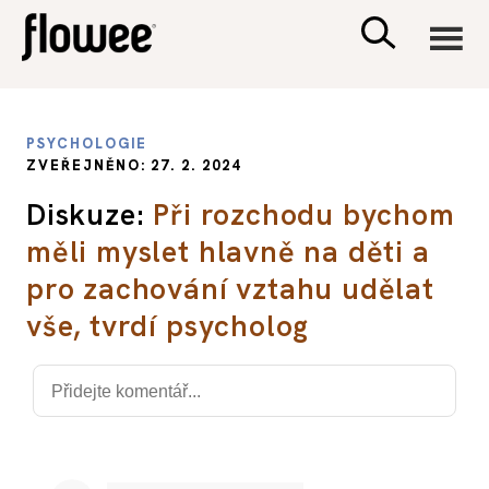
CIVILIZACE
PSYCHOLOGIE
ZVEŘEJNĚNO: 27. 2. 2024
ZDRAVÍ
Diskuze:
Při rozchodu bychom
měli myslet hlavně na děti a
PSYCHOLOGIE
pro zachování vztahu udělat
RODINA A DĚTI
vše, tvrdí psycholog
SEX A VZTAHY
PORADNA