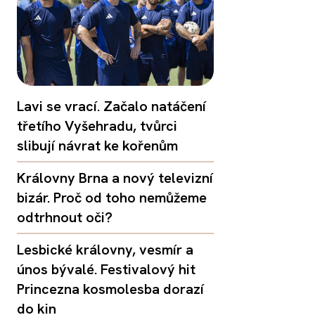
Lavi se vrací. Začalo natáčení
třetího Vyšehradu, tvůrci
slibují návrat ke kořenům
Královny Brna a nový televizní
bizár. Proč od toho nemůžeme
odtrhnout oči?
Lesbické královny, vesmír a
únos bývalé. Festivalový hit
Princezna kosmolesba dorazí
do kin