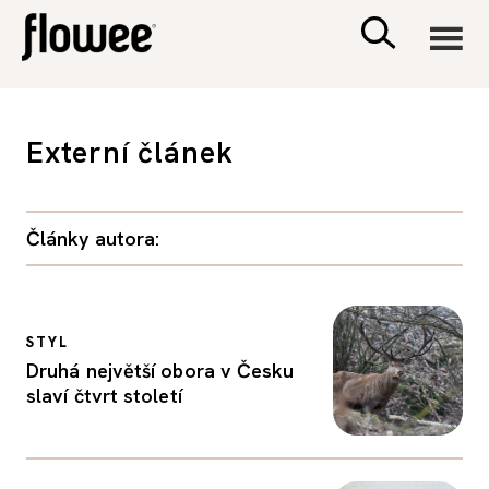
CIVILIZACE
Externí článek
ZDRAVÍ
Články autora:
PSYCHOLOGIE
RODINA A DĚTI
STYL
Druhá největší obora v Česku
SEX A VZTAHY
slaví čtvrt století
PORADNA