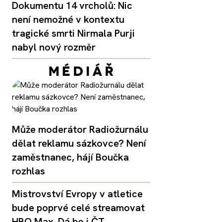
Dokumentu 14 vrcholů: Nic
není nemožné v kontextu
tragické smrti Nirmala Purji
nabyl nový rozměr
Může moderátor Radiožurnálu
dělat reklamu sázkovce? Není
zaměstnanec, hájí Boučka
rozhlas
Mistrovství Evropy v atletice
bude poprvé celé streamovat
HBO Max. Dá ho i ČT