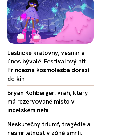
Lesbické královny, vesmír a
únos bývalé. Festivalový hit
Princezna kosmolesba dorazí
do kin
Bryan Kohberger: vrah, který
má rezervované místo v
incelském nebi
Neskutečný triumf, tragédie a
nesmrtelnost v zóně smrti: