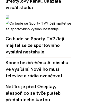
lifestylový kanál. Ukázala
vizuál studia
Co bude se Sporty TV? Její
majitel se ze sportovního
vysílání nestahuje
Konec bezbřehému AI obsahu
ve vysílání. Nově ho musí
televize a rádia označovat
Netflix je před Oneplay,
alespoň co se týče plateb
předplatného kartou