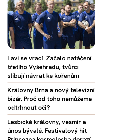
Lavi se vrací. Začalo natáčení
třetího Vyšehradu, tvůrci
slibují návrat ke kořenům
Královny Brna a nový televizní
bizár. Proč od toho nemůžeme
odtrhnout oči?
Lesbické královny, vesmír a
únos bývalé. Festivalový hit
Princezna kosmolesba dorazí