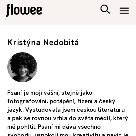
CIVILIZACE
Kristýna Nedobitá
ZDRAVÍ
PSYCHOLOGIE
RODINA A DĚTI
Psaní je mojí vášní, stejně jako
fotografování, potápění, řízení a český
SEX A VZTAHY
jazyk. Vystudovala jsem českou literaturu
a pak se rovnou vrhla do světa médií, který
PORADNA
mě pohltil. Psaní mi dává všechno -
svobodu, uspokojí mou kreativitu a navíc je