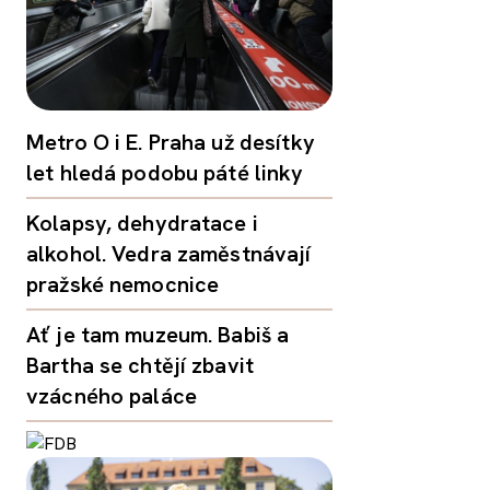
Metro O i E. Praha už desítky
let hledá podobu páté linky
Kolapsy, dehydratace i
alkohol. Vedra zaměstnávají
pražské nemocnice
Ať je tam muzeum. Babiš a
Bartha se chtějí zbavit
vzácného paláce