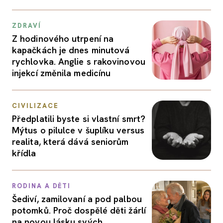
ZDRAVÍ
Z hodinového utrpení na
kapačkách je dnes minutová
rychlovka. Anglie s rakovinovou
injekcí změnila medicínu
CIVILIZACE
Předplatili byste si vlastní smrt?
Mýtus o pilulce v šuplíku versus
realita, která dává seniorům
křídla
RODINA A DĚTI
Šediví, zamilovaní a pod palbou
potomků. Proč dospělé děti žárlí
na novou lásku svých