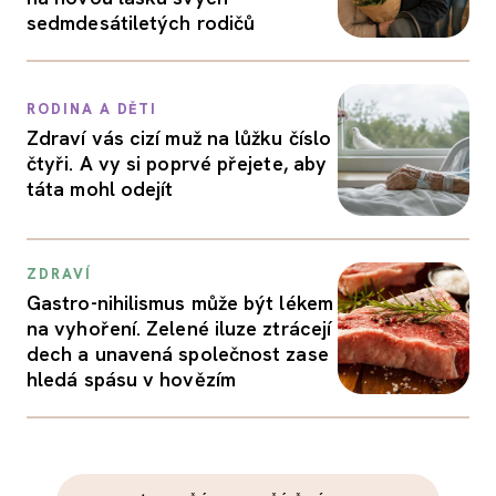
sedmdesátiletých rodičů
RODINA A DĚTI
Zdraví vás cizí muž na lůžku číslo
čtyři. A vy si poprvé přejete, aby
táta mohl odejít
ZDRAVÍ
Gastro-nihilismus může být lékem
na vyhoření. Zelené iluze ztrácejí
dech a unavená společnost zase
hledá spásu v hovězím