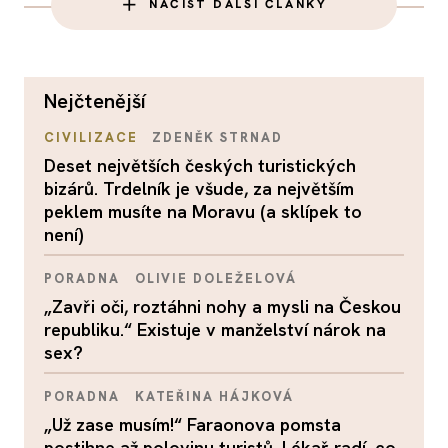
NAČÍST DALŠÍ ČLÁNKY
nejčtenější
CIVILIZACE
ZDENĚK STRNAD
Deset největších českých turistických
bizárů. Trdelník je všude, za největším
peklem musíte na Moravu (a sklípek to
není)
PORADNA
OLIVIE DOLEŽELOVÁ
„Zavři oči, roztáhni nohy a mysli na Českou
republiku.“ Existuje v manželství nárok na
sex?
PORADNA
KATEŘINA HÁJKOVÁ
„Už zase musím!“ Faraonova pomsta
postihne až polovinu turistů. Lékař radí, co