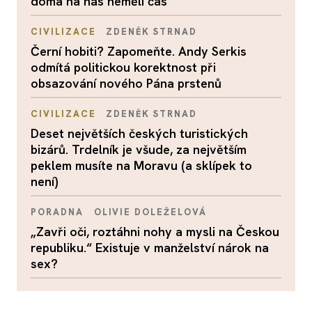
doma na nás neměli čas
CIVILIZACE
ZDENĚK STRNAD
Černí hobiti? Zapomeňte. Andy Serkis
odmítá politickou korektnost při
obsazování nového Pána prstenů
CIVILIZACE
ZDENĚK STRNAD
Deset největších českých turistických
bizárů. Trdelník je všude, za největším
peklem musíte na Moravu (a sklípek to
není)
PORADNA
OLIVIE DOLEŽELOVÁ
„Zavři oči, roztáhni nohy a mysli na Českou
republiku.“ Existuje v manželství nárok na
sex?