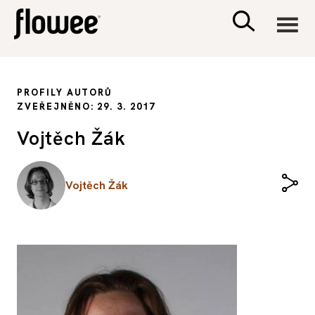
CIVILIZACE
PROFILY AUTORŮ
ZVEŘEJNĚNO: 29. 3. 2017
ZDRAVÍ
Vojtěch Žák
PSYCHOLOGIE
Vojtěch Žák
RODINA A DĚTI
SEX A VZTAHY
PORADNA