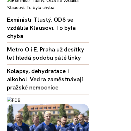
Exministr Tlustý: ODS se
vzdálila Klausovi. To byla
chyba
Metro O i E. Praha už desítky
let hledá podobu páté linky
Kolapsy, dehydratace i
alkohol. Vedra zaměstnávají
pražské nemocnice