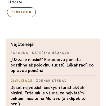
TÉMATA:
PROSTOR 8
nejčtenější
PORADNA
KATEŘINA HÁJKOVÁ
„Už zase musím!“ Faraonova pomsta
postihne až polovinu turistů. Lékař radí, co
opravdu pomáhá
CIVILIZACE
ZDENĚK STRNAD
Deset největších českých turistických
bizárů. Trdelník je všude, za největším
peklem musíte na Moravu (a sklípek to
není)