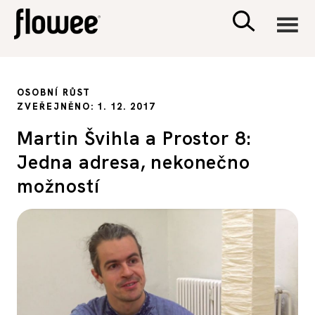
CIVILIZACE
OSOBNÍ RŮST
ZVEŘEJNĚNO: 1. 12. 2017
ZDRAVÍ
Martin Švihla a Prostor 8:
Jedna adresa, nekonečno
PSYCHOLOGIE
možností
RODINA A DĚTI
SEX A VZTAHY
PORADNA