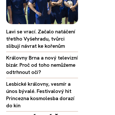
Lavi se vrací. Začalo natáčení
třetího Vyšehradu, tvůrci
slibují návrat ke kořenům
Královny Brna a nový televizní
bizár. Proč od toho nemůžeme
odtrhnout oči?
Lesbické královny, vesmír a
únos bývalé. Festivalový hit
Princezna kosmolesba dorazí
do kin