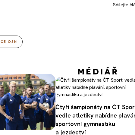
Sdílejte
čl
UCE OSN
Čtyři šampionáty na ČT Spor
vedle atletiky nabídne plaván
sportovní gymnastiku
a jezdectví