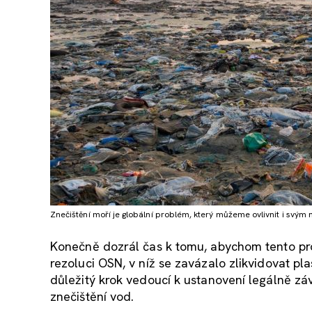
Znečištění moří je globální problém, který můžeme ovlivnit i svý
Konečně dozrál čas k tomu, abychom tento pro
rezoluci OSN, v níž se zavázalo zlikvidovat p
důležitý krok vedoucí k ustanovení legálně z
znečištění vod.