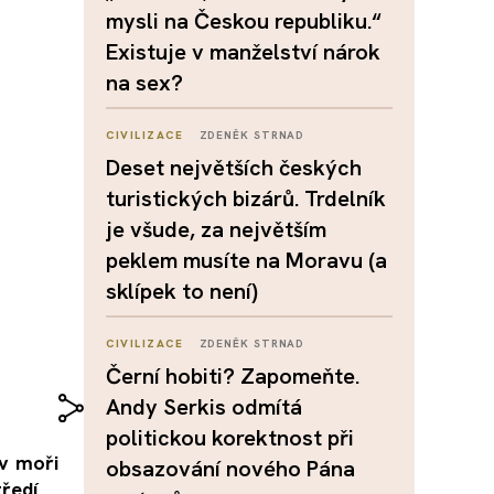
mysli na Českou republiku.“
Existuje v manželství nárok
na sex?
CIVILIZACE
ZDENĚK STRNAD
Deset největších českých
turistických bizárů. Trdelník
je všude, za největším
peklem musíte na Moravu (a
sklípek to není)
CIVILIZACE
ZDENĚK STRNAD
Černí hobiti? Zapomeňte.
Andy Serkis odmítá
politickou korektnost při
 v moři
obsazování nového Pána
tředí