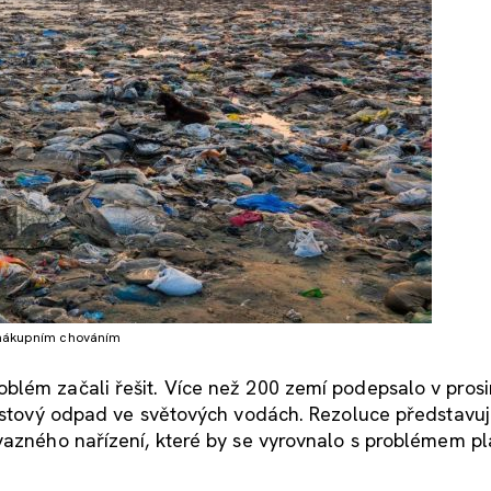
m nákupním chováním
blém začali řešit. Více než 200 zemí podepsalo v prosi
lastový odpad ve světových vodách. Rezoluce představu
ávazného nařízení, které by se vyrovnalo s problémem p