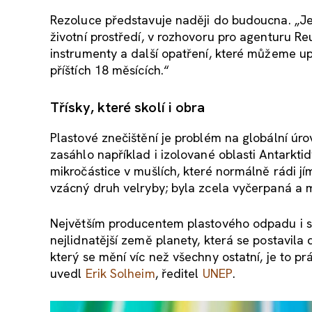
Rezoluce představuje naději do budoucna. „Je 
životní prostředí, v rozhovoru pro agenturu R
instrumenty a další opatření, které můžeme up
příštích 18 měsících.“
Třísky, které skolí i obra
Plastové znečištění je problém na globální úro
zasáhlo například i izolované oblasti Antarkti
mikročástice v mušlích, které normálně rádi jí
vzácný druh velryby; byla zcela vyčerpaná a mu
Největším producentem plastového odpadu i sk
nejlidnatější země planety, která se postavila 
který se mění víc než všechny ostatní, je to p
uvedl
Erik Solheim
, ředitel
UNEP
.