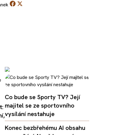
ánek
Co bude se Sporty TV? Její
majitel se ze sportovního
t:
vysílání nestahuje
í,
Konec bezbřehému AI obsahu