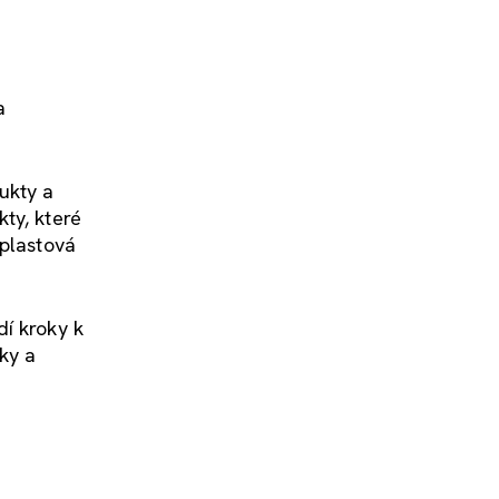
a
ukty a
ty, které
 plastová
dí kroky k
ky a