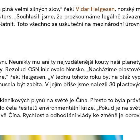
plná velmi silných slov,“ řekl
Vidar Helgesen
, norský m
euters. „Souhlasili jsme, že prozkoumáme legálně závaz
latnit. Toto všechno se uskuteční na mezinárodní úrovn
vni. Neunikly mu ani ty nejvzdálenější kouty naší planet
dy. Rezoluci OSN iniciovalo Norsko. „Nacházíme plastov
me,“ řekl Helgesen. „V lednu tohoto roku byl na pláž vy
sela být zabita. V jejím břiše jsme nalezli 30 plastový
leníkových plynů na světě je Čína. Přesto to byla práv
do čela řešitelů environmentální krize. „Pokud je na svět
rávě Čína. Rychlost a odhodlání vlády ke změně je obrov