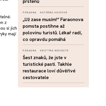
prstenů
PORADNA
KATEŘINA HÁJKOVÁ
telné.
„Už zase musím!“ Faraonova
en z
pomsta postihne až
u si jich
polovinu turistů. Lékař radí,
vyky mají
co opravdu pomáhá
PORADNA
KRISTÝNA NEDOBITÁ
Šest znaků, že jste v
turistické pasti. Takhle
restaurace loví důvěřivé
cestovatele