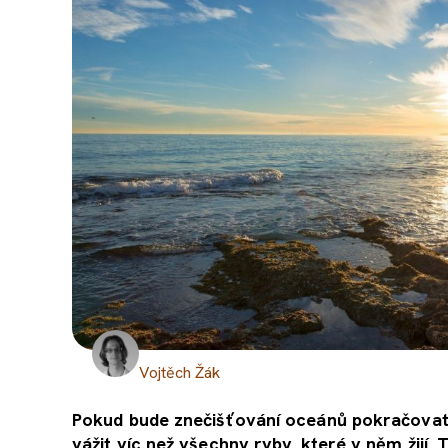
Vojtěch Žák
Pokud bude znečišťování oceánů pokračovat 
vážit víc než všechny ryby, které v něm žijí