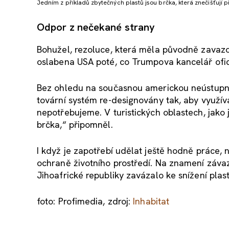
Jedním z příkladů zbytečných plastů jsou brčka, která znečišťují 
Odpor z nečekané strany
Bohužel, rezoluce, která měla původně zavazo
oslabena USA poté, co Trumpova kancelář oficiá
Bez ohledu na současnou americkou neústupno
tovární systém re-designovány tak, aby využív
nepotřebujeme. V turistických oblastech, jako
brčka,“ připomněl.
I když je zapotřebí udělat ještě hodně práce,
ochraně životního prostředí. Na znamení závaz
Jihoafrické republiky zavázalo ke snížení pl
foto: Profimedia, zdroj:
Inhabitat