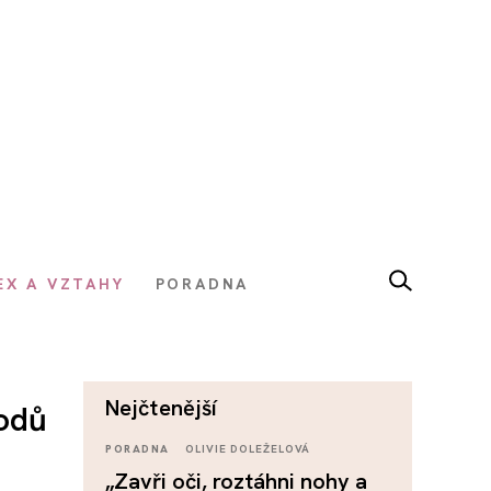
EX A VZTAHY
PORADNA
nejčtenější
odů
PORADNA
OLIVIE DOLEŽELOVÁ
„Zavři oči, roztáhni nohy a