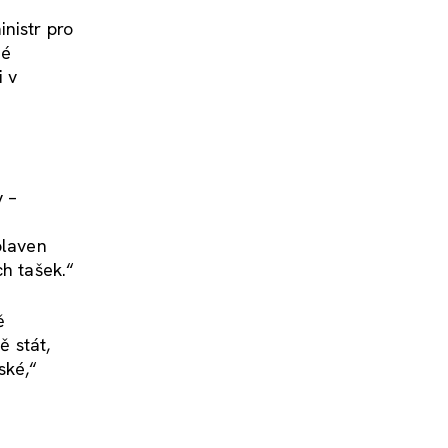
inistr pro
né
i v
y –
é
plaven
ch tašek.“
ě
ě stát,
ské,“