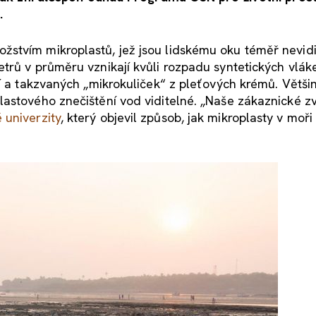
.
stvím mikroplastů, jež jsou lidskému oku téměř nevidi
trů v průměru vznikají kvůli rozpadu syntetických vlák
í a takzvaných „mikrokuliček“ z pleťových krémů. Většino
astového znečištění vod viditelné. „Naše zákaznické z
 univerzity
, který objevil způsob, jak mikroplasty v moři