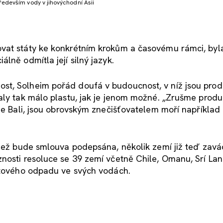
především vody v jihovýchodní Asii
vat státy ke konkrétním krokům a časovému rámci, byl
lně odmítla její silný jazyk.
st, Solheim pořád doufá v budoucnost, v níž jsou prod
aly tak málo plastu, jak je jenom možné. „Zrušme produk
 je Bali, jsou obrovským znečišťovatelem moří například
 než bude smlouva podepsána, několik zemí již teď zavá
nosti resoluce se 39 zemí včetně Chile, Omanu, Srí Lan
astového odpadu ve svých vodách.