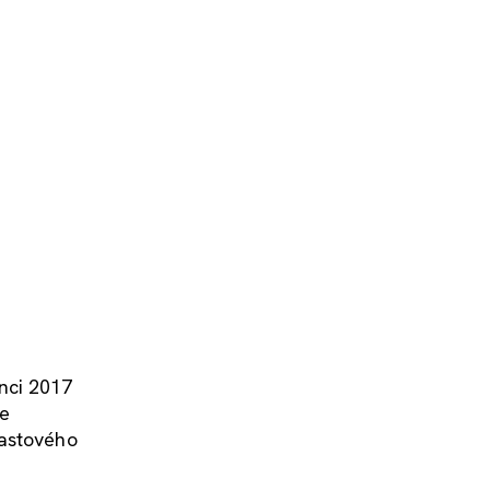
nci 2017
je
lastového