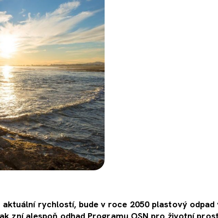
aktuální rychlostí, bude v roce 2050 plastový odpad
. Tak zní alespoň odhad Programu OSN pro životní pros