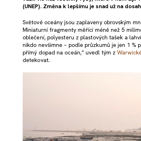
(UNEP). Změna k lepšímu je snad už na dosah
Světové oceány jsou zaplaveny obrovským množ
Miniaturní fragmenty měřící méně než 5 milime
oblečení, polyesteru z plastových tašek a lahv
nikdo nevšimne – podle průzkumů je jen 1 % pl
přímý dopad na oceán,“ uvedl tým z
Warwické
detekovat.