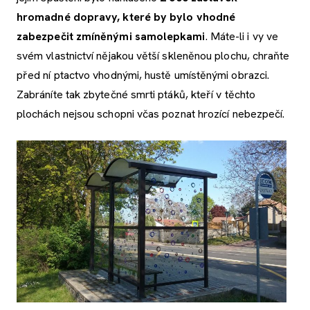
hromadné dopravy, které by bylo vhodné
zabezpečit zmíněnými samolepkami
. Máte-li i vy ve
svém vlastnictví nějakou větší skleněnou plochu, chraňte
před ní ptactvo vhodnými, hustě umístěnými obrazci.
Zabráníte tak zbytečné smrti ptáků, kteří v těchto
plochách nejsou schopni včas poznat hrozící nebezpečí.