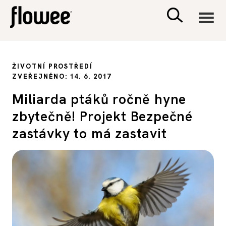
CIVILIZACE
ŽIVOTNÍ PROSTŘEDÍ
ZVEŘEJNĚNO: 14. 6. 2017
ZDRAVÍ
Miliarda ptáků ročně hyne
zbytečně! Projekt Bezpečné
PSYCHOLOGIE
zastávky to má zastavit
RODINA A DĚTI
SEX A VZTAHY
PORADNA