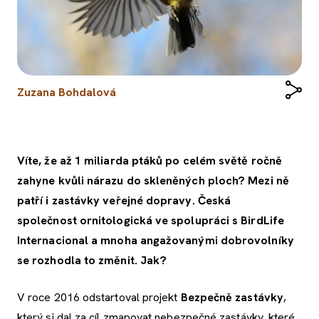
Zuzana Bohdalová
Víte, že až 1 miliarda ptáků po celém světě ročně
zahyne kvůli nárazu do skleněných ploch? Mezi ně
patří i zastávky veřejné dopravy. Česká
společnost ornitologická ve spolupráci s BirdLife
Internacional a mnoha angažovanými dobrovolníky
se rozhodla to změnit. Jak?
V roce 2016 odstartoval projekt
Bezpečně zastávky
,
který si dal za cíl zmapovat nebezpečné zastávky, které