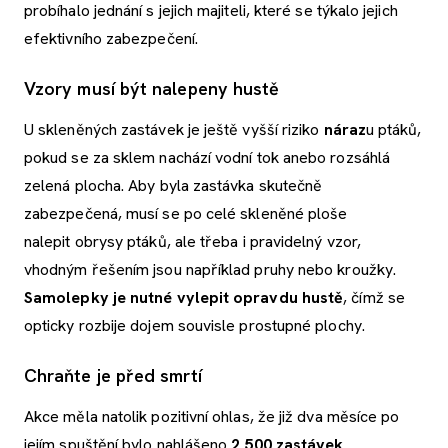
probíhalo jednání s jejich majiteli, které se týkalo jejich
efektivního zabezpečení.
Vzory musí být nalepeny hustě
U skleněných zastávek je ještě vyšší riziko
náraz
u ptáků,
pokud se za sklem nachází vodní tok anebo rozsáhlá
zelená plocha. Aby byla zastávka skutečně
zabezpečená, musí se po celé skleněné ploše
nalepit obrysy ptáků, ale třeba i pravidelný vzor,
vhodným řešením jsou například pruhy nebo kroužky.
Samolepky je nutné vylepit opravdu hustě
, čímž se
opticky rozbije dojem souvisle prostupné plochy.
Chraňte je před smrtí
Akce měla natolik pozitivní ohlas, že již dva měsíce po
jejím spuštění bylo nahlášeno
2 500 zastávek