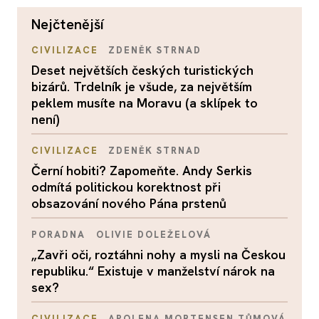
nejčtenější
CIVILIZACE
ZDENĚK STRNAD
Deset největších českých turistických
bizárů. Trdelník je všude, za největším
peklem musíte na Moravu (a sklípek to
není)
CIVILIZACE
ZDENĚK STRNAD
Černí hobiti? Zapomeňte. Andy Serkis
odmítá politickou korektnost při
obsazování nového Pána prstenů
PORADNA
OLIVIE DOLEŽELOVÁ
„Zavři oči, roztáhni nohy a mysli na Českou
republiku.“ Existuje v manželství nárok na
sex?
CIVILIZACE
APOLENA MORTENSEN TŮMOVÁ