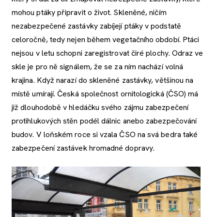
mohou ptáky připravit o život. Skleněné, ničím
nezabezpečené zastávky zabíjejí ptáky v podstatě
celoročně, tedy nejen během vegetačního období. Ptáci
nejsou v letu schopni zaregistrovat čiré plochy. Odraz ve
skle je pro ně signálem, že se za ním nachází volná
krajina. Když narazí do skleněné zastávky, většinou na
místě umírají. Česká společnost ornitologická (ČSO) má
již dlouhodobě v hledáčku svého zájmu zabezpečení
protihlukových stěn podél dálnic anebo zabezpečování
budov. V loňském roce si vzala ČSO na svá bedra také
zabezpečení zastávek hromadné dopravy.