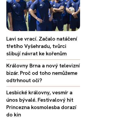
Lavi se vrací. Začalo natáčení
třetího Vyšehradu, tvůrci
slibují návrat ke kořenům
Královny Brna a nový televizní
bizár. Proč od toho nemůžeme
odtrhnout oči?
Lesbické královny, vesmír a
únos bývalé. Festivalový hit
Princezna kosmolesba dorazí
do kin