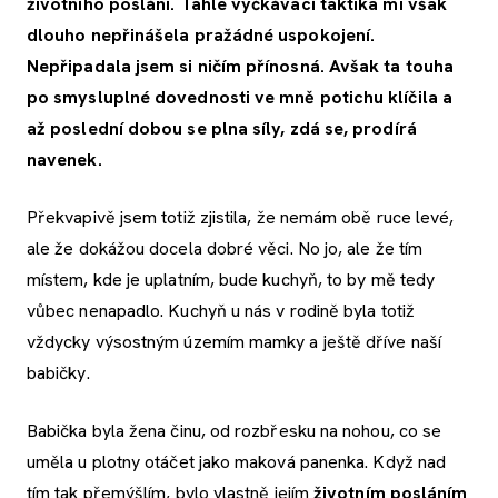
životního poslání. Tahle vyčkávací taktika mi však
dlouho nepřinášela pražádné uspokojení.
Nepřipadala jsem si ničím přínosná. Avšak ta touha
po smysluplné dovednosti ve mně potichu klíčila a
až poslední dobou se plna síly, zdá se, prodírá
navenek.
Překvapivě jsem totiž zjistila, že nemám obě ruce levé,
ale že dokážou docela dobré věci. No jo, ale že tím
místem, kde je uplatním, bude kuchyň, to by mě tedy
vůbec nenapadlo. Kuchyň u nás v rodině byla totiž
vždycky výsostným územím mamky a ještě dříve naší
babičky.
Babička byla žena činu, od rozbřesku na nohou, co se
uměla u plotny otáčet jako maková panenka. Když nad
tím tak přemýšlím, bylo vlastně jejím
životním posláním