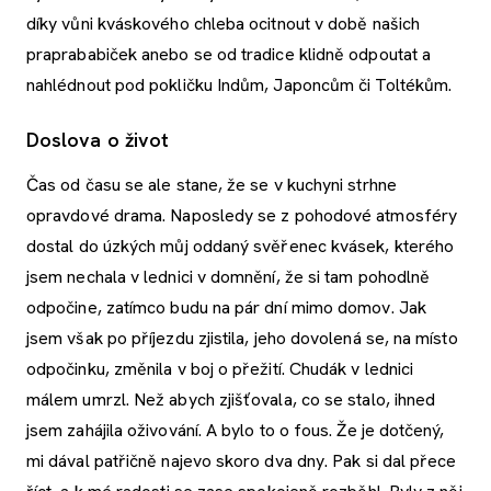
díky vůni kváskového chleba ocitnout v době našich
praprababiček anebo se od tradice klidně odpoutat a
nahlédnout pod pokličku Indům, Japoncům či Toltékům.
Doslova o život
Čas od času se ale stane, že se v kuchyni strhne
opravdové drama. Naposledy se z pohodové atmosféry
dostal do úzkých můj oddaný svěřenec kvásek, kterého
jsem nechala v lednici v domnění, že si tam pohodlně
odpočine, zatímco budu na pár dní mimo domov. Jak
jsem však po příjezdu zjistila, jeho dovolená se, na místo
odpočinku, změnila v boj o přežití. Chudák v lednici
málem umrzl. Než abych zjišťovala, co se stalo, ihned
jsem zahájila oživování. A bylo to o fous. Že je dotčený,
mi dával patřičně najevo skoro dva dny. Pak si dal přece