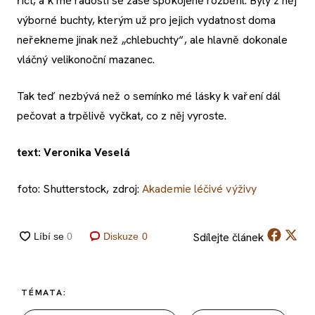
říct, a k mé radosti se zase spokojeně rozběhl. Byly z něj
výborné buchty, kterým už pro jejich vydatnost doma
neřekneme jinak než „chlebuchty“, ale hlavně dokonale
vláčný velikonoční mazanec.
Tak teď nezbývá než o semínko mé lásky k vaření dál
pečovat a trpělivě vyčkat, co z něj vyroste.
text: Veronika Veselá
foto: Shutterstock, zdroj:
Akademie léčivé výživy
Sdílejte
článek
Diskuze
0
TÉMATA: