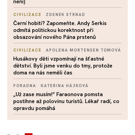
není)
CIVILIZACE
ZDENĚK STRNAD
Černí hobiti? Zapomeňte. Andy Serkis
odmítá politickou korektnost při
obsazování nového Pána prstenů
CIVILIZACE
APOLENA MORTENSEN TŮMOVÁ
Husákovy děti vzpomínají na šťastné
dětství. Byli jsme venku do tmy, protože
doma na nás neměli čas
PORADNA
KATEŘINA HÁJKOVÁ
„Už zase musím!“ Faraonova pomsta
postihne až polovinu turistů. Lékař radí, co
opravdu pomáhá