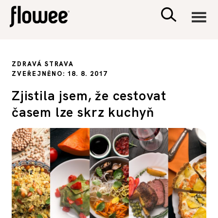
CIVILIZACE
ZDRAVÁ STRAVA
ZVEŘEJNĚNO: 18. 8. 2017
ZDRAVÍ
Zjistila jsem, že cestovat
časem lze skrz kuchyň
PSYCHOLOGIE
RODINA A DĚTI
SEX A VZTAHY
PORADNA