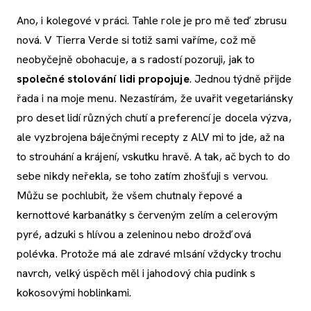
Ano, i kolegové v práci. Tahle role je pro mě teď zbrusu
nová. V Tierra Verde si totiž sami vaříme, což mě
neobyčejně obohacuje, a s radostí pozoruji, jak to
společné stolování lidi propojuje
. Jednou týdně přijde
řada i na moje menu. Nezastírám, že uvařit vegetariánsky
pro deset lidí různých chutí a preferencí je docela výzva,
ale vyzbrojena báječnými recepty z ALV mi to jde, až na
to strouhání a krájení, vskutku hravě. A tak, ač bych to do
sebe nikdy neřekla, se toho zatím zhošťuji s vervou.
Můžu se pochlubit, že všem chutnaly řepové a
kernottové karbanátky s červeným zelím a celerovým
pyré, adzuki s hlívou a zeleninou nebo drožďová
polévka. Protože má ale zdravé mlsání vždycky trochu
navrch, velký úspěch měl i jahodový chia pudink s
kokosovými hoblinkami.