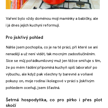
Vaření bylo vždy doménou mojí maminky a babičky, ale
i já dnes jejich kuchyni reformuji.
Pro jiskřivý pohled
Náhle jsem pochopila, co je na té práci, při které se ani
nenaději a už není vidět, tak mocným zadostiučiněním.
Sice se můj pořádkumilovný muž jen těžce smiřuje s tím,
že po mém řádění připomíná kuchyň spíš laboratoř po
výbuchu, ale když pak všechny ty barevné a voňavé
pokusy on, moje rodina i kolegové v práci s jiskřivým
pohledem oceňují, jsem šťastná.
Šetrná hospodyňka, co pro pírko i přes plot
skočí