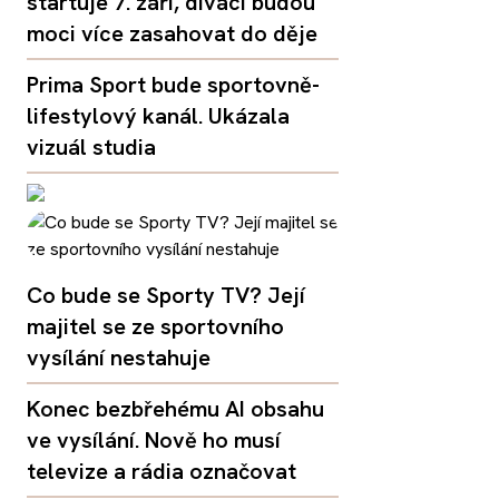
startuje 7. září, diváci budou
moci více zasahovat do děje
Prima Sport bude sportovně-
lifestylový kanál. Ukázala
vizuál studia
Co bude se Sporty TV? Její
majitel se ze sportovního
vysílání nestahuje
Konec bezbřehému AI obsahu
ve vysílání. Nově ho musí
televize a rádia označovat