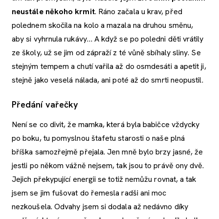
neustále někoho krmit
. Ráno začala u krav, před
polednem skočila na kolo a mazala na druhou směnu,
aby si vyhrnula rukávy… A když se po poledni děti vrátily
ze školy, už se jim od zápraží z té vůně sbíhaly sliny. Se
stejným tempem a chutí vařila až do osmdesáti a apetit ji,
stejně jako veselá nálada, ani poté až do smrti neopustil.
Předání vařečky
Není se co divit, že mamka, která byla babičce vždycky
po boku, tu pomyslnou štafetu starosti o naše plná
bříška samozřejmě přejala. Jen mně bylo brzy jasné, že
jestli po někom vážně nejsem, tak jsou to právě ony dvě.
Jejich překypující energii se totiž nemůžu rovnat, a tak
jsem se jim fušovat do řemesla radši ani moc
nezkoušela. Odvahy jsem si dodala až nedávno díky