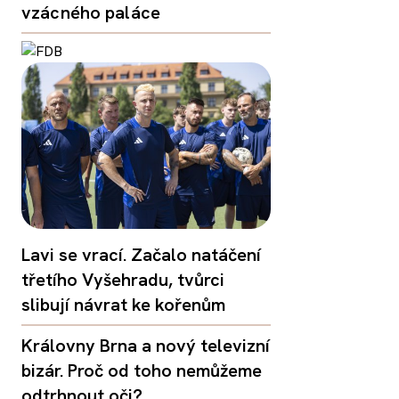
vzácného paláce
Lavi se vrací. Začalo natáčení
třetího Vyšehradu, tvůrci
slibují návrat ke kořenům
Královny Brna a nový televizní
bizár. Proč od toho nemůžeme
odtrhnout oči?