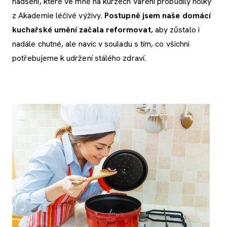
nadšení, které ve mně na kurzech vaření probudily holky
z Akademie léčivé výživy.
Postupně jsem naše domácí
kuchařské umění začala reformovat
, aby zůstalo i
nadále chutné, ale navíc v souladu s tím, co všichni
potřebujeme k udržení stálého zdraví.