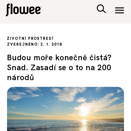
CIVILIZACE
ŽIVOTNÍ PROSTŘEDÍ
ZVEŘEJNĚNO: 2. 1. 2018
ZDRAVÍ
Budou moře konečně čistá?
Snad. Zasadí se o to na 200
PSYCHOLOGIE
národů
RODINA A DĚTI
SEX A VZTAHY
PORADNA