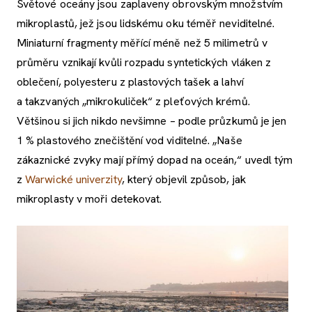
Světové oceány jsou zaplaveny obrovským množstvím
mikroplastů, jež jsou lidskému oku téměř neviditelné.
Miniaturní fragmenty měřící méně než 5 milimetrů v
průměru vznikají kvůli rozpadu syntetických vláken z
oblečení, polyesteru z plastových tašek a lahví
a takzvaných „mikrokuliček“ z pleťových krémů.
Většinou si jich nikdo nevšimne – podle průzkumů je jen
1 % plastového znečištění vod viditelné. „Naše
zákaznické zvyky mají přímý dopad na oceán,“ uvedl tým
z
Warwické univerzity
, který objevil způsob, jak
mikroplasty v moři detekovat.