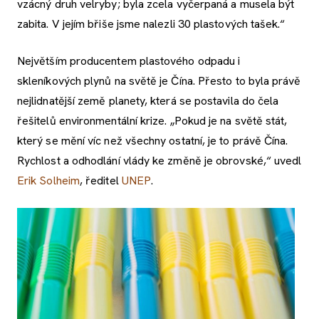
vzácný druh velryby; byla zcela vyčerpaná a musela být
zabita. V jejím břiše jsme nalezli 30 plastových tašek.“
Největším producentem plastového odpadu i
skleníkových plynů na světě je Čína. Přesto to byla právě
nejlidnatější země planety, která se postavila do čela
řešitelů environmentální krize. „Pokud je na světě stát,
který se mění víc než všechny ostatní, je to právě Čína.
Rychlost a odhodlání vlády ke změně je obrovské,“ uvedl
Erik Solheim
, ředitel
UNEP
.