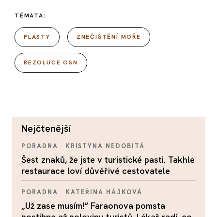
TÉMATA:
PLASTY
ZNEČIŠTĚNÍ MOŘE
REZOLUCE OSN
nejčtenější
PORADNA
KRISTÝNA NEDOBITÁ
Šest znaků, že jste v turistické pasti. Takhle
restaurace loví důvěřivé cestovatele
PORADNA
KATEŘINA HÁJKOVÁ
„Už zase musím!“ Faraonova pomsta
postihne až polovinu turistů. Lékař radí, co