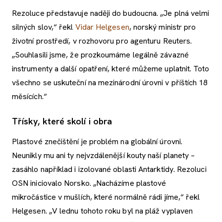
Rezoluce představuje naději do budoucna. „Je plná velmi
silných slov,“ řekl
Vidar Helgesen
, norský ministr pro
životní prostředí, v rozhovoru pro agenturu Reuters.
„Souhlasili jsme, že prozkoumáme legálně závazné
instrumenty a další opatření, které můžeme uplatnit. Toto
všechno se uskuteční na mezinárodní úrovni v příštích 18
měsících.“
Třísky, které skolí i obra
Plastové znečištění je problém na globální úrovni.
Neunikly mu ani ty nejvzdálenější kouty naší planety –
zasáhlo například i izolované oblasti Antarktidy. Rezoluci
OSN iniciovalo Norsko. „Nacházíme plastové
mikročástice v mušlích, které normálně rádi jíme,“ řekl
Helgesen. „V lednu tohoto roku byl na pláž vyplaven