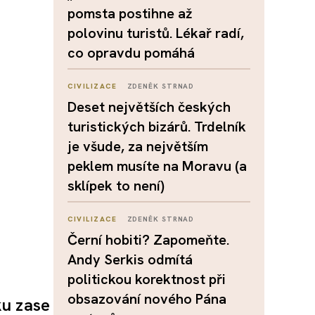
pomsta postihne až
polovinu turistů. Lékař radí,
co opravdu pomáhá
CIVILIZACE
ZDENĚK STRNAD
Deset největších českých
turistických bizárů. Trdelník
je všude, za největším
peklem musíte na Moravu (a
sklípek to není)
CIVILIZACE
ZDENĚK STRNAD
Černí hobiti? Zapomeňte.
Andy Serkis odmítá
politickou korektnost při
obsazování nového Pána
ku zase