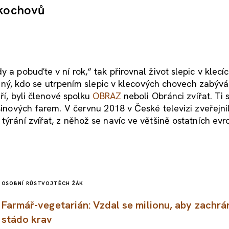
lkochovů
 a pobuďte v ní rok,“ tak přirovnal život slepic v klecíc
diný, kdo se utrpením slepic v klecových chovech zabývá
eří, byli členové spolku
OBRAZ
neboli Obránci zvířat. Ti 
ešinových farem. V červnu 2018 v České televizi zveřejni
týrání zvířat, z něhož se navíc ve většině ostatních ev
OSOBNÍ RŮST
VOJTĚCH ŽÁK
Farmář-vegetarián: Vzdal se milionu, aby zachrán
stádo krav