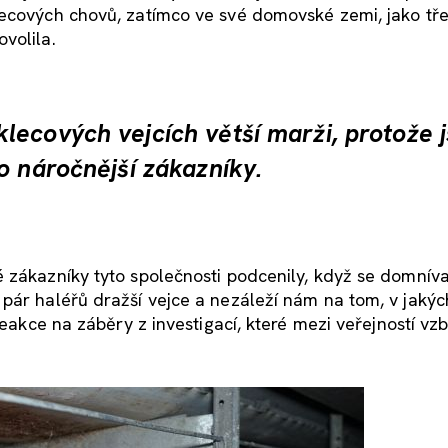
lecových chovů, zatímco ve své domovské zemi, jako tř
volila.
lecových vejcích větší marži, protože 
o náročnější zákazníky.
 zákazníky tyto společnosti podcenily, když se domníva
pár haléřů dražší vejce a nezáleží nám na tom, v jakýc
reakce na záběry z investigací, které mezi veřejností vz