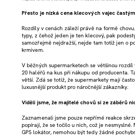
Přesto je nízká cena klecových vajec častým 
Rozdíly v cenách záleží právě na formě chovu. 
typy, z čehož jeden je ten klecový, pak podes
samozřejmě nejdražší, nejde tam totiž jen o p
krmivem.
V běžných supermarketech se většinou rozdíl
20 haléřů na kus při nákupu od producenta. T
větší. Zdá se totiž, že supermarkety mají čast
luxusnější produkt pro náročnější zákazníky.
Viděli jsme, že majitelé chovů si ze záběrů n
Zaznamenali jsme pouze nepřímé reakce skrze 
popírají, že se točilo u nich, což je nesmyslné
GPS lokátor, nemohou být tedy žádné pochybno