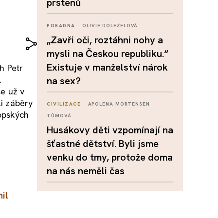
prstenů
PORADNA
OLIVIE DOLEŽELOVÁ
„Zavři oči, roztáhni nohy a
mysli na Českou republiku.“
Existuje v manželství nárok
h Petr
.
na sex?
se už v
li záběry
CIVILIZACE
APOLENA MORTENSEN
ropských
TŮMOVÁ
Husákovy děti vzpomínají na
šťastné dětství. Byli jsme
venku do tmy, protože doma
na nás neměli čas
il