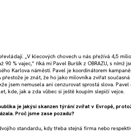
převládají. „V klecových chovech u nás přežívá 4,5 mili
až 90 % vajec,“ říká mi Pavel Buršík z OBRAZU, s nímž js
žského Karlova náměstí. Pavel je koordinátorem kampan
 přestože je znát, že ho jako milovníka zvířat současná
akže jsem nemusela ani cenzurovat sprostá slova. Pavel 
t, kde, jak a zda vůbec si ještě koupím slepičí vejce.
ublika je jakýsi skanzen týrání zvířat v Evropě, proto
kázala. Proč jsme zase pozadu?
dvojího standardu, kdy třeba stejná firma nebo respektiv