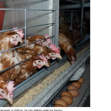
zároveň si stěžují, že jim někdo vnikl na farmu