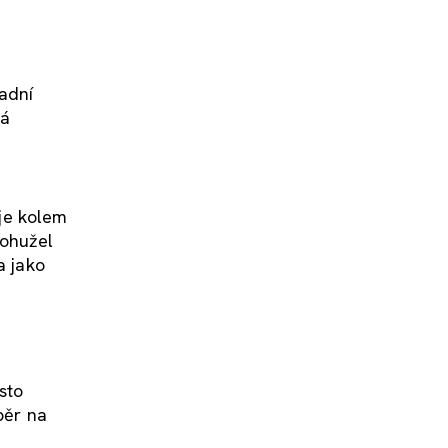
ladní
vá
je kolem
bohužel
a jako
sto
běr na