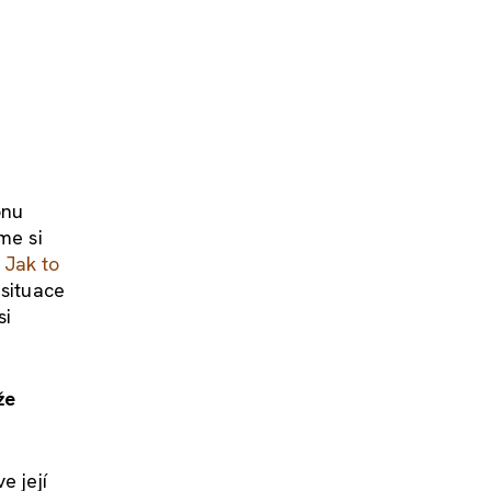
onu
me si
ě
Jak to
 situace
si
že
e její