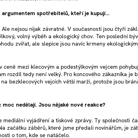
argumentem spotřebitelů, kteří je kupují...
Ale nejsou nijak závratné. V současnosti jsou čtyři zák
týlkový, volný výběh a ekologický chov. Ten poslední bý
ohodu zvířat, ale slepice jsou navíc krmeny ekologickým
 v ceně mezi klecovým a podestýlkovým vejcem pohybu
am rozdíl tedy není velký. Pro koncového zákazníka je 
o na bezklecových vejcích větší marži, protože jsou brán
ic moc nedělají. Jsou nějaké nové reakce?
mediální vyjádření a tiskové zprávy. Ty společnosti ča
. Na začátku záběrů, které jsme předali novinářům, je zá
sti o tom, kde se natáčelo.