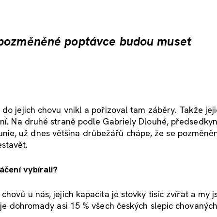
e pozměněné poptávce budou muset
do jejich chovu vnikl a pořizoval tam záběry. Takže jej
tní. Na druhé straně podle Gabriely Dlouhé, předsedky
nie, už dnes většina drůbežářů chápe, že se pozměně
stavět.
áčení vybírali?
hovů u nás, jejich kapacita je stovky tisíc zvířat a my j
 žije dohromady asi 15 % všech českých slepic chovaných