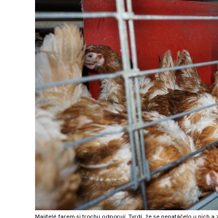
Majitelé farem si trochu odporují. Tvrdí, že se nenatáčelo u nich a 