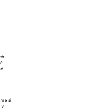
ich
ně
né
sme si
 v