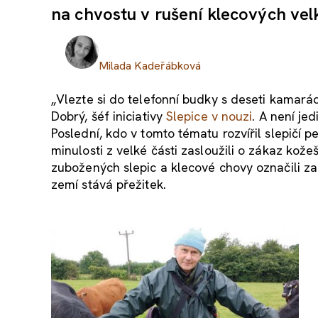
na chvostu v rušení klecových ve
Milada Kadeřábková
„Vlezte si do telefonní budky s deseti kamarády
Dobrý, šéf iniciativy
Slepice v nouzi
. A není je
Poslední, kdo v tomto tématu rozvířil slepičí p
minulosti z velké části zasloužili o zákaz kož
zubožených slepic a klecové chovy označili za 
zemí stává přežitek.