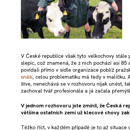
V České republice však tyto velkochovy stále 
slepic, což znamená, že z nich pochází asi 85 
povídali přímo v sídle organizace poblíž pra
snáší
, celou problematiku má tedy v malíčku. A
štve, nenechává se v rozhovoru nijak unést, t
zachoval tvář profesionála a já začala přemýšle
V jednom rozhovoru jste zmínil, že Česká rep
většina ostatních zemí už klecové chovy za
Těžko říct, v každém případě je to až situace 