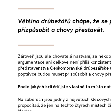
Většina drůbežářů chápe, že s
přizpůsobit a chovy přestavět.
Zároveň jsou ale chovatelé naštvaní, že někdo 
argumentace ani celkově není příliš konzisten
představenstva Českomoravské drůbežářské u
poptávce budou muset přizpůsobit a chovy pře
Podle jakých kritérií jste vlastně ta místa nat
Na záběrech jsou jedny z největších klecových c
propočítali, že jen na těchto čtyřech místech