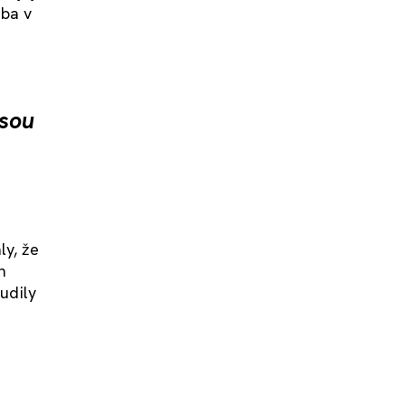
eba v
jsou
ly, že
h
budily