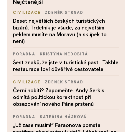
nejčtenější
CIVILIZACE
ZDENĚK STRNAD
Deset největších českých turistických
bizárů. Trdelník je všude, za největším
peklem musíte na Moravu (a sklípek to
není)
PORADNA
KRISTÝNA NEDOBITÁ
Šest znaků, že jste v turistické pasti. Takhle
restaurace loví důvěřivé cestovatele
CIVILIZACE
ZDENĚK STRNAD
Černí hobiti? Zapomeňte. Andy Serkis
odmítá politickou korektnost při
obsazování nového Pána prstenů
PORADNA
KATEŘINA HÁJKOVÁ
„Už zase musím!“ Faraonova pomsta
postihne až polovinu turistů. Lékař radí, co