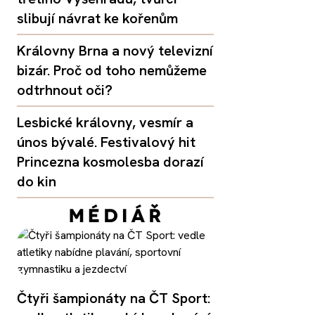
slibují návrat ke kořenům
Královny Brna a nový televizní
bizár. Proč od toho nemůžeme
odtrhnout oči?
Lesbické královny, vesmír a
únos bývalé. Festivalový hit
Princezna kosmolesba dorazí
do kin
Čtyři šampionáty na ČT Sport: