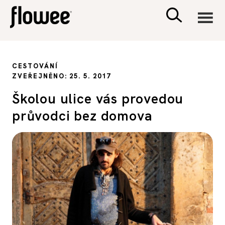
CIVILIZACE
CESTOVÁNÍ
ZVEŘEJNĚNO: 25. 5. 2017
ZDRAVÍ
Školou ulice vás provedou
průvodci bez domova
PSYCHOLOGIE
RODINA A DĚTI
SEX A VZTAHY
PORADNA