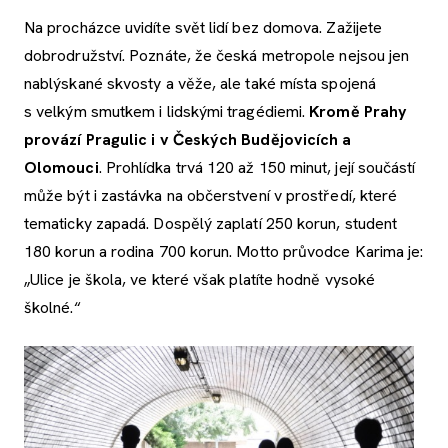
Na procházce uvidíte svět lidí bez domova. Zažijete
dobrodružství. Poznáte, že česká metropole nejsou jen
nablýskané skvosty a věže, ale také místa spojená
s velkým smutkem i lidskými tragédiemi.
Kromě Prahy
provází Pragulic i v Českých Budějovicích a
Olomouci
. Prohlídka trvá 120 až 150 minut, její součástí
může být i zastávka na občerstvení v prostředí, které
tematicky zapadá. Dospělý zaplatí 250 korun, student
180 korun a rodina 700 korun. Motto průvodce Karima je:
„Ulice je škola, ve které však platíte hodně vysoké
školné.“