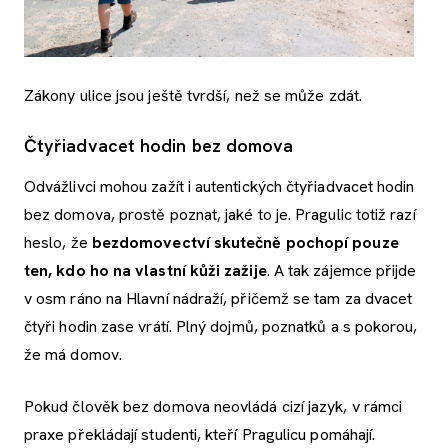
Zákony ulice jsou ještě tvrdší, než se může zdát.
Čtyřiadvacet hodin bez domova
Odvážlivci mohou zažít i autentických čtyřiadvacet hodin
bez domova, prostě poznat, jaké to je. Pragulic totiž razí
heslo, že
bezdomovectví skutečně pochopí pouze
ten, kdo ho na vlastní kůži zažije
. A tak zájemce přijde
v osm ráno na Hlavní nádraží, přičemž se tam za dvacet
čtyři hodin zase vrátí. Plný dojmů, poznatků a s pokorou,
že má domov.
Pokud člověk bez domova neovládá cizí jazyk, v rámci
praxe překládají studenti, kteří Pragulicu pomáhají.