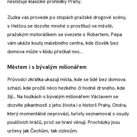
nesnižuje klasické prohlídky Prahy.
Zuzka vás provede po stopách pražské drogové scény,
s Helčou se dozvíte mnohé o prostituci ve městě,
pražským motoráčkem se svezete s Robertem, Pepa
vám ukáže kouty malebného centra, kde člověk bez
domova může v klidu přečkat noc…
Městem i s bývalým milionářem
Průvodci zkrátka ukazují místa, kde se lidé bez domova
schází, kde prožili něco hezkého či hodně drsného, kde
žijí... Na toulkách s bývalým milionářem Václavem se
dozvíte pikantnosti z jeho života i o historii Prahy, Ondra,
který momentálně neprovází, turisty seznamoval s osudy
pouličních hráčů, proč se hraní věnují. Procházky jsou
určeny jak Čechům, tak cizincům.