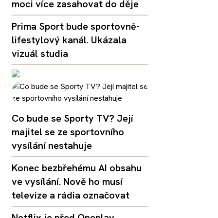
moci více zasahovat do děje
Prima Sport bude sportovně-
lifestylový kanál. Ukázala
vizuál studia
Co bude se Sporty TV? Její
majitel se ze sportovního
vysílání nestahuje
Konec bezbřehému AI obsahu
ve vysílání. Nově ho musí
televize a rádia označovat
Netflix je před Oneplay,