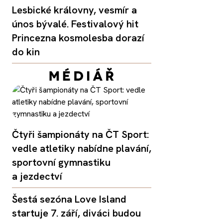
Lesbické královny, vesmír a
únos bývalé. Festivalový hit
Princezna kosmolesba dorazí
do kin
Čtyři šampionáty na ČT Sport:
vedle atletiky nabídne plavání,
sportovní gymnastiku
a jezdectví
Šestá sezóna Love Island
startuje 7. září, diváci budou