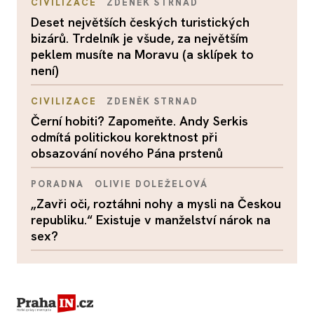
CIVILIZACE
ZDENĚK STRNAD
Deset největších českých turistických
bizárů. Trdelník je všude, za největším
peklem musíte na Moravu (a sklípek to
není)
CIVILIZACE
ZDENĚK STRNAD
Černí hobiti? Zapomeňte. Andy Serkis
odmítá politickou korektnost při
obsazování nového Pána prstenů
PORADNA
OLIVIE DOLEŽELOVÁ
„Zavři oči, roztáhni nohy a mysli na Českou
republiku.“ Existuje v manželství nárok na
sex?