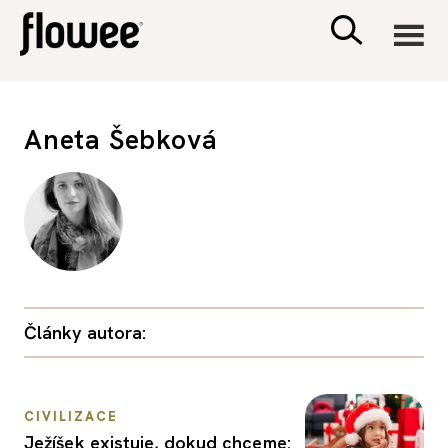
CIVILIZACE
Aneta Šebková
ZDRAVÍ
PSYCHOLOGIE
RODINA A DĚTI
Články autora:
SEX A VZTAHY
PORADNA
CIVILIZACE
Ježíšek existuje, dokud chceme: