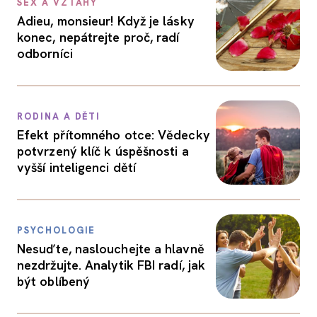
SEX A VZTAHY
Adieu, monsieur! Když je lásky
konec, nepátrejte proč, radí
odborníci
RODINA A DĚTI
Efekt přítomného otce: Vědecky
potvrzený klíč k úspěšnosti a
vyšší inteligenci dětí
PSYCHOLOGIE
Nesuďte, naslouchejte a hlavně
nezdržujte. Analytik FBI radí, jak
být oblíbený