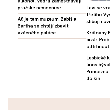
alkohol. Vedra zaměstnávají
pražské nemocnice
Lavi se vr
třetího Vy
Ať je tam muzeum. Babiš a
slibují ná
Bartha se chtějí zbavit
vzácného paláce
Královny B
bizár. Pr
odtrhnout
Lesbické k
únos býval
Princezna
do kin