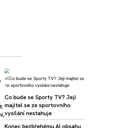
Co bude se Sporty TV? Její
majitel se ze sportovního
t:
vysílání nestahuje
í,
Konec bezbřehému AI obsahu