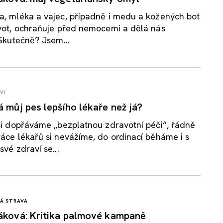
a, mléka a vajec, případně i medu a kožených bot
ivot, ochraňuje před nemocemi a dělá nás
 Skutečně? Jsem...
VÍ
á můj pes lepšího lékaře než já?
si dopřáváme „bezplatnou zdravotní péči“, řádně
áce lékařů si nevážíme, do ordinací běháme i s
své zdraví se...
Á STRAVA
áková: Kritika palmové kampaně