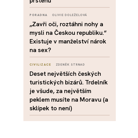
prstenů
PORADNA
OLIVIE DOLEŽELOVÁ
„Zavři oči, roztáhni nohy a
mysli na Českou republiku.“
Existuje v manželství nárok
na sex?
CIVILIZACE
ZDENĚK STRNAD
Deset největších českých
turistických bizárů. Trdelník
je všude, za největším
peklem musíte na Moravu (a
sklípek to není)