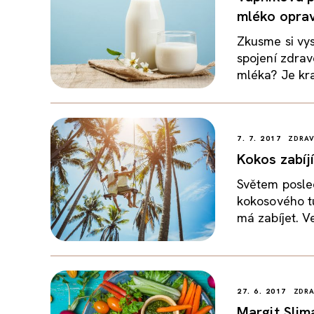
mléko oprav
Zkusme si vys
spojení zdrav
mléka? Je kra
7. 7. 2017
ZDRAV
Kokos zabíjí
Světem posled
kokosového tu
má zabíjet. Ve
27. 6. 2017
ZDRA
Margit Slim