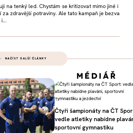
uji na tenký led. Chystám se kritizovat mimo jiné i
cí za zdravější potraviny. Ale tato kampaň je bezva
...
NAČÍST DALŠÍ ČLÁNKY
Čtyři šampionáty na ČT Spor
vedle atletiky nabídne plaván
sportovní gymnastiku