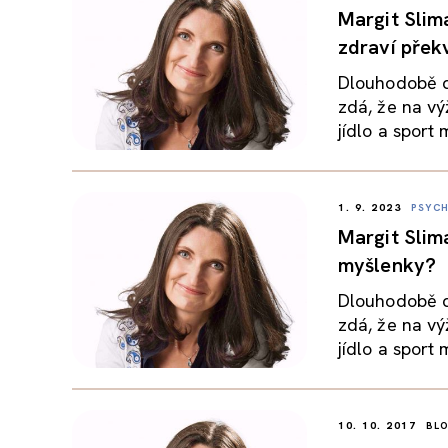
Margit Slim
zdraví přek
Dlouhodobě d
zdá, že na vý
jídlo a sport 
1. 9. 2023
PSYCH
Margit Slim
myšlenky?
Dlouhodobě d
zdá, že na vý
jídlo a sport 
10. 10. 2017
BL