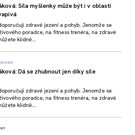
áková: Síla myšlenky může být i v oblasti
vapivá
oporučuji zdravé jezení a pohyb. Jenomže se
živového poradce, na fitness trenéra, na zdravé
můžete klidně...
OLOGIE
áková: Dá se zhubnout jen díky síle
oporučuji zdravé jezení a pohyb. Jenomže se
živového poradce, na fitness trenéra, na zdravé
můžete klidně...
OGY