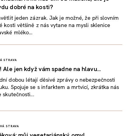
du dobré na kosti?
větlit jeden zázrak. Jak je možné, že při slovním
é kosti většině z nás vytane na mysli sklenice
vské mléko...
Á STRAVA
! Ale jen když vám spadne na hlavu...
ní dobou létají děsivé zprávy o nebezpečnosti
ku. Spojuje se s infarktem a mrtvicí, zkrátka nás
 skutečnosti...
VÁ STRAVA
áková: můj vegetariánský omyl