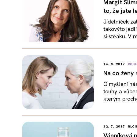
Margit Slim
to, že jste 
Jídelníček z
takovýto jedl
si steaku. V re
14. 8. 2017
RODI
Na co ženy m
O myšlení ná
touhy a vůbec
kterým prochá
12. 7. 2017
BLO
Vápníková p