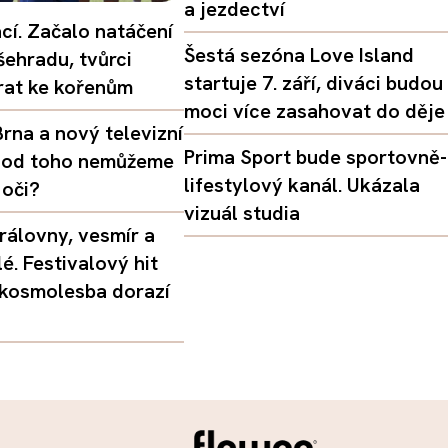
a jezdectví
ací. Začalo natáčení
Šestá sezóna Love Island
šehradu, tvůrci
startuje 7. září, diváci budou
vrat ke kořenům
moci více zasahovat do děje
rna a nový televizní
Prima Sport bude sportovně-
oč od toho nemůžeme
lifestylový kanál. Ukázala
 oči?
vizuál studia
rálovny, vesmír a
é. Festivalový hit
 kosmolesba dorazí