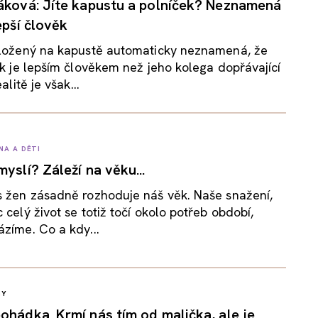
áková: Jíte kapustu a polníček? Neznamená
lepší člověk
aložený na kapustě automaticky neznamená, že
ík je lepším člověkem než jeho kolega dopřávající
alitě je však...
NA A DĚTI
yslí? Záleží na věku...
s žen zásadně rozhoduje náš věk. Naše snažení,
 celý život se totiž točí okolo potřeb období,
zíme. Co a kdy...
GY
ohádka. Krmí nás tím od malička, ale je