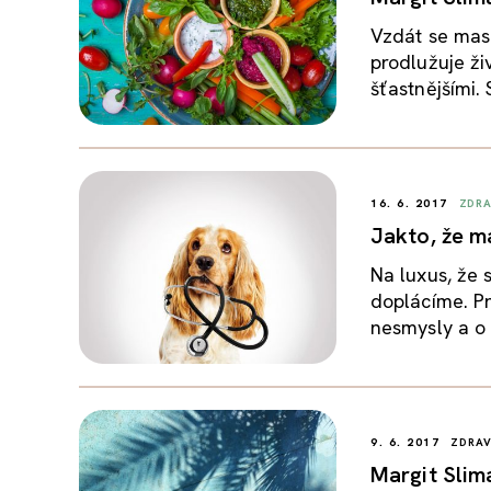
Vzdát se mas
prodlužuje ž
šťastnějšími.
16. 6. 2017
ZDRA
Jakto, že m
Na luxus, že 
doplácíme. Pr
nesmysly a o 
9. 6. 2017
ZDRAV
Margit Slim