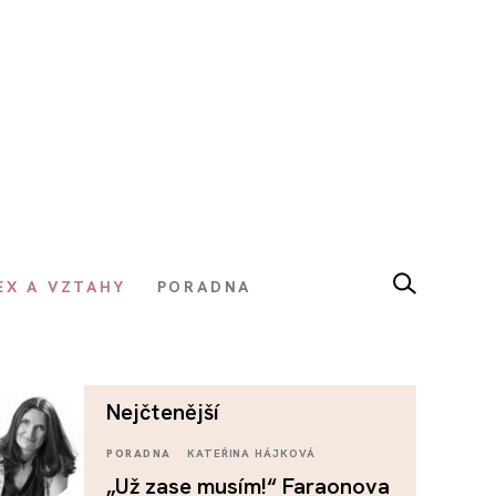
EX A VZTAHY
PORADNA
nejčtenější
PORADNA
KATEŘINA HÁJKOVÁ
„Už zase musím!“ Faraonova