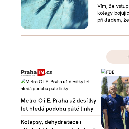
Vím, že vstup
kolegy bojují
příkladem, že i
Metro O i E. Praha už desítky
let hledá podobu páté linky
Kolapsy, dehydratace i