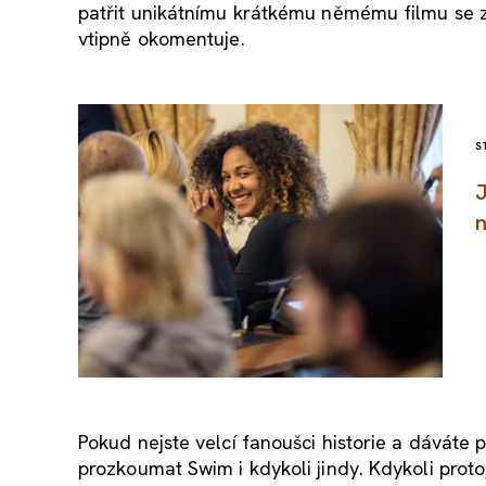
patřit unikátnímu krátkému němému filmu se z
vtipně okomentuje.
S
J
n
Pokud nejste velcí fanoušci historie a dáváte
prozkoumat Swim i kdykoli jindy. Kdykoli proto