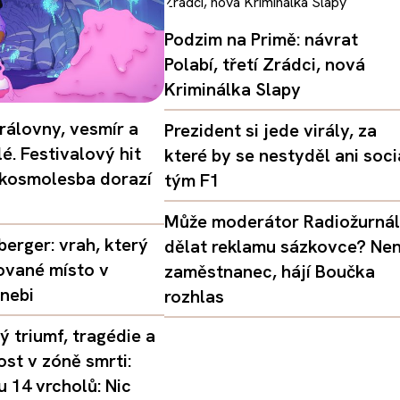
Podzim na Primě: návrat
Polabí, třetí Zrádci, nová
Kriminálka Slapy
rálovny, vesmír a
Prezident si jede virály, za
é. Festivalový hit
které by se nestyděl ani soci
 kosmolesba dorazí
tým F1
Může moderátor Radiožurná
erger: vrah, který
dělat reklamu sázkovce? Nen
ované místo v
zaměstnanec, hájí Boučka
nebi
rozhlas
 triumf, tragédie a
st v zóně smrti:
 14 vrcholů: Nic