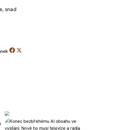
e, snad
ánek