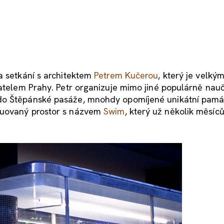
a setkání s architektem
Petrem Kučerou
, který je velk
vatelem Prahy. Petr organizuje mimo jiné populárně nau
 do Štěpánské pasáže, mnohdy opomíjené unikátní pamá
ruovaný prostor s názvem
Swim
, který už několik měsíc