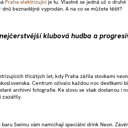
aná
Praha elektrizující
je tu. Vlastně se jedná už o druhé
r dnů beznadějně vyprodán. A na co se můžete těšit?
nejčerstvější klubová hudba a progresi
rizujících třicátých let, kdy Praha zářila stovkami neo
eskoslovenska. Centrum ožívalo každou noc desítkami b
taré archivní fotografie. Ke slovu se však dostanou i no
ii zazářily.
baru Swimu vám namíchají speciální drink Neon. Závě