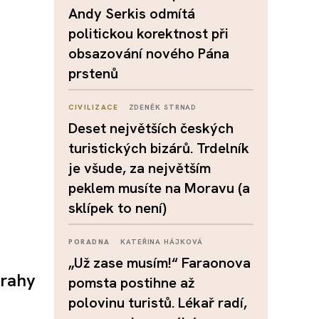
Andy Serkis odmítá
politickou korektnost při
obsazování nového Pána
prstenů
CIVILIZACE
ZDENĚK STRNAD
Deset největších českých
turistických bizárů. Trdelník
je všude, za největším
peklem musíte na Moravu (a
sklípek to není)
PORADNA
KATEŘINA HÁJKOVÁ
„Už zase musím!“ Faraonova
Prahy
pomsta postihne až
polovinu turistů. Lékař radí,