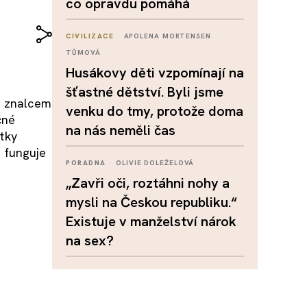
co opravdu pomáhá
CIVILIZACE
APOLENA MORTENSEN
TŮMOVÁ
Husákovy děti vzpomínají na
šťastné dětství. Byli jsme
ým znalcem
venku do tmy, protože doma
čné
na nás neměli čas
tky
ů funguje
PORADNA
OLIVIE DOLEŽELOVÁ
„Zavři oči, roztáhni nohy a
mysli na Českou republiku.“
Existuje v manželství nárok
na sex?