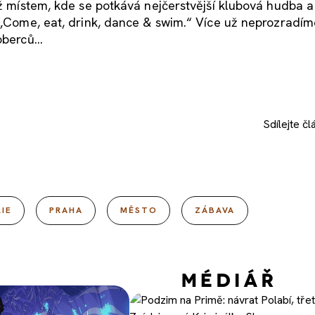
iž místem, kde se potkává nejčerstvější klubová hudba a
: „Come, eat, drink, dance & swim.“ Více už neprozradím
berců...
Sdílejte
čl
IE
PRAHA
MĚSTO
ZÁBAVA