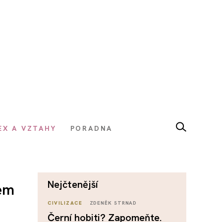
EX A VZTAHY
PORADNA
nejčtenější
tem
CIVILIZACE
ZDENĚK STRNAD
Černí hobiti? Zapomeňte.