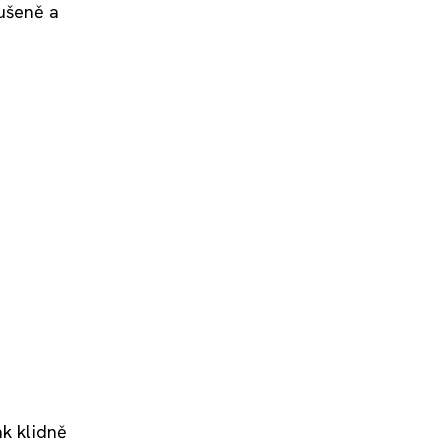
kušeně a
ak klidně