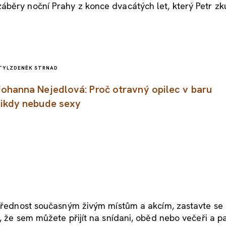
áběry noční Prahy z konce dvacátých let, který Petr z
TYL
ZDENĚK STRNAD
ohanna Nejedlová: Proč otravný opilec v baru
ikdy nebude sexy
 přednost současným živým místům a akcím, zastavte se
, že sem můžete přijít na snídani, oběd nebo večeři a p