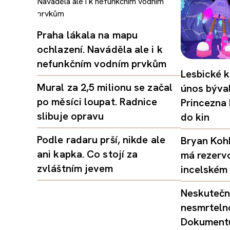
Praha lákala na mapu
ochlazení. Naváděla ale i k
nefunkčním vodním prvkům
Lesbické k
Mural za 2,5 milionu se začal
únos býval
po měsíci loupat. Radnice
Princezna
slibuje opravu
do kin
Podle radaru prší, nikde ale
Bryan Kohb
ani kapka. Co stojí za
má rezerv
zvláštním jevem
incelském 
Neskutečný
nesmrtelno
Dokumentu