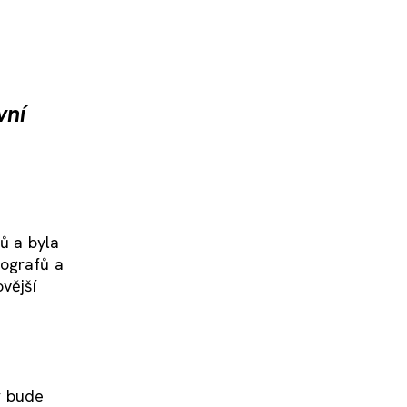
vní
nů a byla
iografů a
vější
r bude