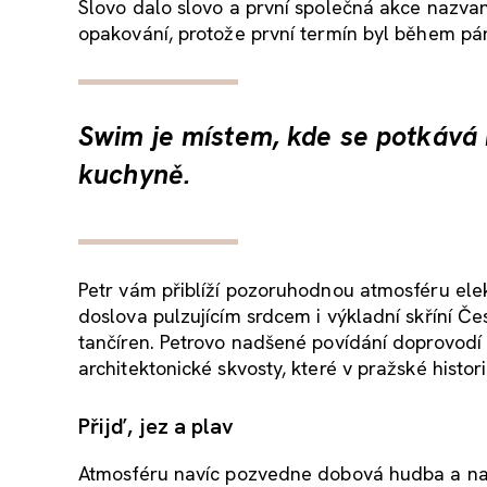
Slovo dalo slovo a první společná akce nazv
opakování, protože první termín byl během pá
Swim je místem, kde se potkává 
kuchyně.
Petr vám přiblíží pozoruhodnou atmosféru elekt
doslova pulzujícím srdcem i výkladní skříní Č
tančíren. Petrovo nadšené povídání doprovodí s
architektonické skvosty, které v pražské histor
Přijď, jez a plav
Atmosféru navíc pozvedne dobová hudba a na 