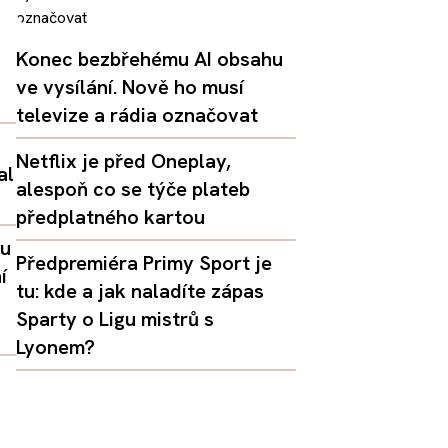
Konec bezbřehému AI obsahu
ve vysílání. Nově ho musí
televize a rádia označovat
Netflix je před Oneplay,
al
alespoň co se týče plateb
předplatného kartou
lu
Předpremiéra Primy Sport je
í
tu: kde a jak naladíte zápas
Sparty o Ligu mistrů s
Lyonem?