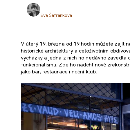
Eva Šafránková
V úterý 19. března od 19 hodin můžete zajít n
historické architektury a celoživotním obdivo
vycházky a jedna z nich ho nedávno zavedla
funkcionalismu. Zde ho nadchl nově zrekonst
jako bar, restaurace i noční klub.