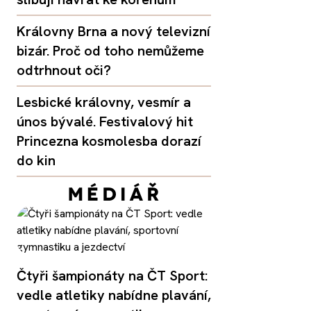
Královny Brna a nový televizní
bizár. Proč od toho nemůžeme
odtrhnout oči?
Lesbické královny, vesmír a
únos bývalé. Festivalový hit
Princezna kosmolesba dorazí
do kin
Čtyři šampionáty na ČT Sport:
vedle atletiky nabídne plavání,