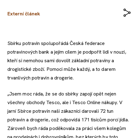
Externí článek
Sbírku potravin spolupořádá Česká federace
potravinových bank a jejím cílem je podpořit lidi v nouzi,
kteří si nemohou sami dovolit základní potraviny a
drogistické zboží. Pomoci může každý, a to darem
trvanlivých potravin a drogerie.
„Jsem moc ráda, že se do sbírky zapojí opět nejen
všechny obchody Tesco, ale i Tesco Online nákupy. V
jarní Sbírce potravin naši zákazníci darovali 72 tun
potravin a drogerie, což odpovídá 171 tisícům porcí jídla.
Zároveň bych ráda poděkovala za práci všem kolegům
na prodejnách i dobrovolníkům, bez kterých by toto