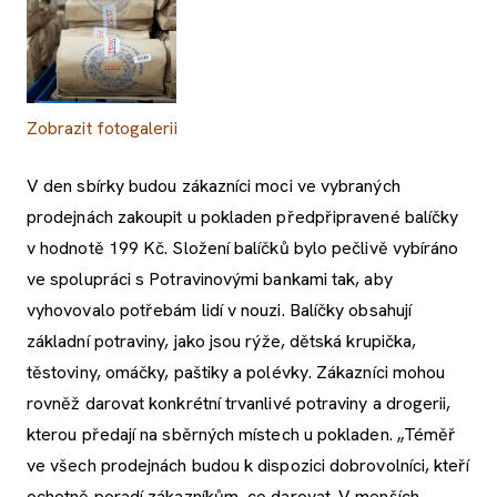
Zobrazit fotogalerii
V den sbírky budou zákazníci moci ve vybraných
prodejnách zakoupit u pokladen předpřipravené balíčky
v hodnotě 199 Kč. Složení balíčků bylo pečlivě vybíráno
ve spolupráci s Potravinovými bankami tak, aby
vyhovovalo potřebám lidí v nouzi. Balíčky obsahují
základní potraviny, jako jsou rýže, dětská krupička,
těstoviny, omáčky, paštiky a polévky. Zákazníci mohou
rovněž darovat konkrétní trvanlivé potraviny a drogerii,
kterou předají na sběrných místech u pokladen. „Téměř
ve všech prodejnách budou k dispozici dobrovolníci, kteří
ochotně poradí zákazníkům, co darovat. V menších