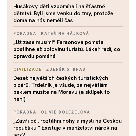
Husákovy děti vzpomínají na šťastné
dětství. Byli jsme venku do tmy, protože
doma na nás neměli čas
PORADNA
KATEŘINA HÁJKOVÁ
„Už zase musím!“ Faraonova pomsta
postihne až polovinu turistů. Lékař radí, co
opravdu pomáhá
CIVILIZACE
ZDENĚK STRNAD
Deset největších českých turistických
bizárů. Trdelník je všude, za největším
peklem musíte na Moravu (a sklípek to
není)
PORADNA
OLIVIE DOLEŽELOVÁ
„Zavři oči, roztáhni nohy a mysli na Českou
republiku.“ Existuje v manželství nárok na
sex?