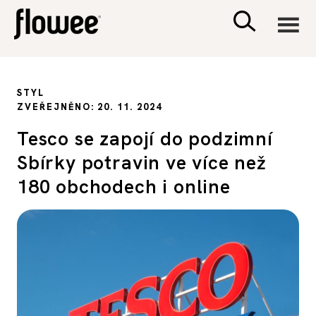
CIVILIZACE
STYL
ZVEŘEJNĚNO: 20. 11. 2024
ZDRAVÍ
Tesco se zapojí do podzimní
Sbírky potravin ve více než
PSYCHOLOGIE
180 obchodech i online
RODINA A DĚTI
SEX A VZTAHY
PORADNA