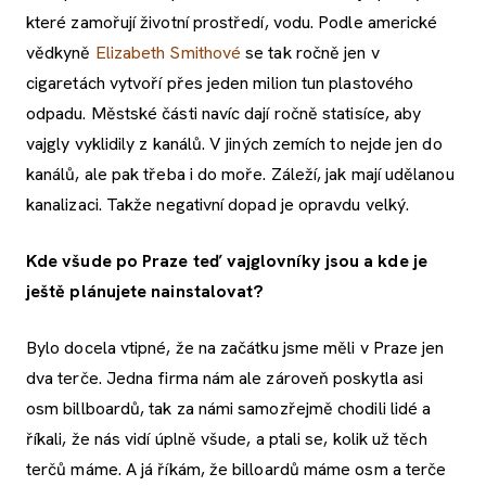
které zamořují životní prostředí, vodu. Podle americké
vědkyně
Elizabeth Smithové
se tak ročně jen v
cigaretách vytvoří přes jeden milion tun plastového
odpadu. Městské části navíc dají ročně statisíce, aby
vajgly vyklidily z kanálů. V jiných zemích to nejde jen do
kanálů, ale pak třeba i do moře. Záleží, jak mají udělanou
kanalizaci. Takže negativní dopad je opravdu velký.
Kde všude po Praze teď vajglovníky jsou a kde je
ještě plánujete nainstalovat?
Bylo docela vtipné, že na začátku jsme měli v Praze jen
dva terče. Jedna firma nám ale zároveň poskytla asi
osm billboardů, tak za námi samozřejmě chodili lidé a
říkali, že nás vidí úplně všude, a ptali se, kolik už těch
terčů máme. A já říkám, že billoardů máme osm a terče