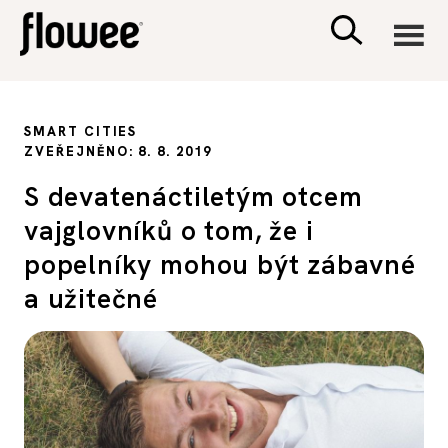
CIVILIZACE
SMART CITIES
ZVEŘEJNĚNO: 8. 8. 2019
ZDRAVÍ
S devatenáctiletým otcem
vajglovníků o tom, že i
PSYCHOLOGIE
popelníky mohou být zábavné
RODINA A DĚTI
a užitečné
SEX A VZTAHY
PORADNA