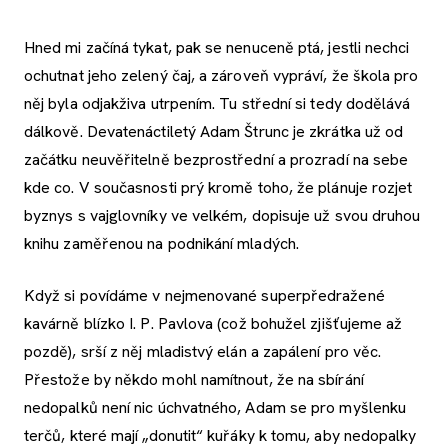
Hned mi začíná tykat, pak se nenuceně ptá, jestli nechci
ochutnat jeho zelený čaj, a zároveň vypráví, že škola pro
něj byla odjakživa utrpením. Tu střední si tedy dodělává
dálkově. Devatenáctiletý Adam Štrunc je zkrátka už od
začátku neuvěřitelně bezprostřední a prozradí na sebe
kde co. V současnosti prý kromě toho, že plánuje rozjet
byznys s vajglovníky ve velkém, dopisuje už svou druhou
knihu zaměřenou na podnikání mladých.
Když si povídáme v nejmenované superpředražené
kavárně blízko I. P. Pavlova (což bohužel zjišťujeme až
pozdě), srší z něj mladistvý elán a zapálení pro věc.
Přestože by někdo mohl namítnout, že na sbírání
nedopalků není nic úchvatného, Adam se pro myšlenku
terčů, které mají „donutit“ kuřáky k tomu, aby nedopalky