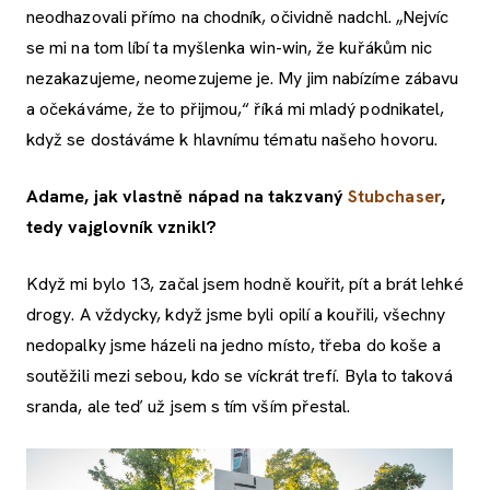
neodhazovali přímo na chodník, očividně nadchl. „Nejvíc
se mi na tom líbí ta myšlenka win-win, že kuřákům nic
nezakazujeme, neomezujeme je. My jim nabízíme zábavu
a očekáváme, že to přijmou,“ říká mi mladý podnikatel,
když se dostáváme k hlavnímu tématu našeho hovoru.
Adame, jak vlastně nápad na takzvaný
Stubchaser
,
tedy vajglovník vznikl?
Když mi bylo 13, začal jsem hodně kouřit, pít a brát lehké
drogy. A vždycky, když jsme byli opilí a kouřili, všechny
nedopalky jsme házeli na jedno místo, třeba do koše a
soutěžili mezi sebou, kdo se víckrát trefí. Byla to taková
sranda, ale teď už jsem s tím vším přestal.