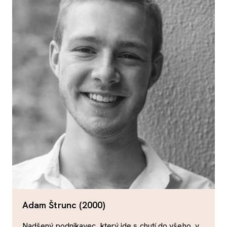
Adam Štrunc (2000)
Nadšený podnikavec, který jde s chutí do všeho, v