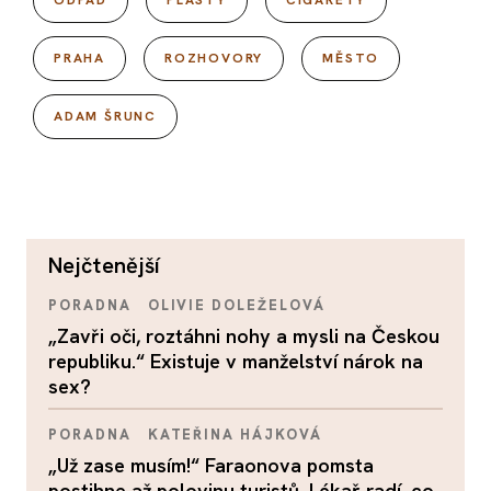
ODPAD
PLASTY
CIGARETY
PRAHA
ROZHOVORY
MĚSTO
ADAM ŠRUNC
nejčtenější
PORADNA
OLIVIE DOLEŽELOVÁ
„Zavři oči, roztáhni nohy a mysli na Českou
republiku.“ Existuje v manželství nárok na
sex?
PORADNA
KATEŘINA HÁJKOVÁ
„Už zase musím!“ Faraonova pomsta
postihne až polovinu turistů. Lékař radí, co