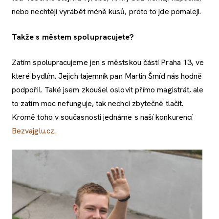
nebo nechtějí vyrábět méně kusů, proto to jde pomaleji.
Takže s městem spolupracujete?
Zatím spolupracujeme jen s městskou částí Praha 13, ve
které bydlím. Jejich tajemník pan Martin Šmíd nás hodně
podpořil. Také jsem zkoušel oslovit přímo magistrát, ale
to zatím moc nefunguje, tak nechci zbytečně tlačit.
Kromě toho v současnosti jednáme s naší konkurencí
Bezvajglu.cz.