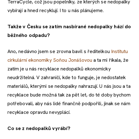
TerraCycle, což jsou popelníky, ze kterých se nedopalky
vybírají a hned recyklují. I to u nás plánujeme.
Takže v Česku se zatím nasbírané nedopalky hází do
běžného odpadu?
Ano, nedávno jsem se zrovna bavil s ředitelkou
Institutu
cirkulární ekonomiky
Soňou Jonášovou
a ta mi říkala, že
zatím je u nás recyklace nedopalků ekonomicky
neudržitelná. V zahraničí, kde to funguje, je nedostatek
materiálů, kterými se nedopalky nahrazují. U nás jsou a ta
recyklace bude možná tak za pět let, do té doby bychom
potřebovali, aby nás lidé finančně podpořili, jinak se nám
recyklace opravdu nevyplácí.
Co se z nedopalků vyrábí?