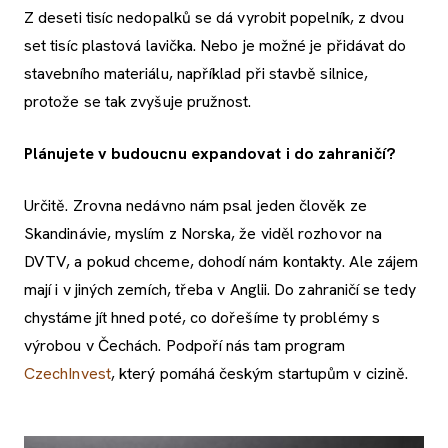
Z deseti tisíc nedopalků se dá vyrobit popelník, z dvou
set tisíc plastová lavička. Nebo je možné je přidávat do
stavebního materiálu, například při stavbě silnice,
protože se tak zvyšuje pružnost.
Plánujete v budoucnu expandovat i do zahraničí?
Určitě. Zrovna nedávno nám psal jeden člověk ze
Skandinávie, myslím z Norska, že viděl rozhovor na
DVTV, a pokud chceme, dohodí nám kontakty. Ale zájem
mají i v jiných zemích, třeba v Anglii. Do zahraničí se tedy
chystáme jít hned poté, co dořešíme ty problémy s
výrobou v Čechách. Podpoří nás tam program
CzechInvest
, který pomáhá českým startupům v cizině.