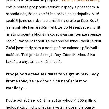
příležitost zúčastnit se projektu
Social Innovation Relay
,
což je soutěž pro podnikatelské nápady s přesahem. A
napadlo nás, že se zaměříme právě na nedopalky. V té
soutěži jsme se nakonec umístili na druhé příčce. Když
jsem pak ale kamarádům řekl, že do té realizace chci jít
na sto procent a klidně riskovat svůj čas, peníze i peníze
rodičů, tak se rozhodli, že do toho se mnou radši nejdou.
Začal jsem tedy sám a postupně se nakonec přidávali i
další lidi. Teď je nás šest; já, Ray, Zdeněk, Alex, Silva,
Lukáš... a chystají se k nám i další.
Proč je podle tebe tak důležité vajgly sbírat? Tedy
kromě toho, že na chodnících nepůsobí moc
esteticky...
Podle odhadů se ročně na světě vyhodí 4 500 miliard
nedopalků, z nichž převážná většina obsahuje plasty,