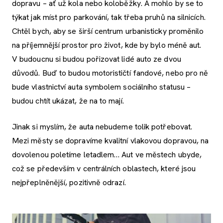
dopravu – ať už kola nebo koloběžky. A mohlo by se to
týkat jak míst pro parkování, tak třeba pruhů na silnicích.
Chtěl bych, aby se širší centrum urbanisticky proměnilo
na příjemnější prostor pro život, kde by bylo méně aut.
V budoucnu si budou pořizovat lidé auto ze dvou
důvodů. Buď to budou motorističtí fandové, nebo pro ně
bude vlastnictví auta symbolem sociálního statusu –
budou chtít ukázat, že na to mají.
Jinak si myslím, že auta nebudeme tolik potřebovat.
Mezi městy se dopravíme kvalitní vlakovou dopravou, na
dovolenou poletíme letadlem… Aut ve městech ubyde,
což se především v centrálních oblastech, které jsou
nejpřeplněnější, pozitivně odrazí.