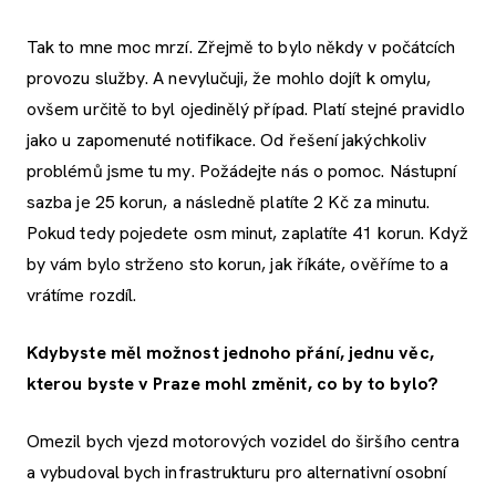
Tak to mne moc mrzí. Zřejmě to bylo někdy v počátcích
provozu služby. A nevylučuji, že mohlo dojít k omylu,
ovšem určitě to byl ojedinělý případ. Platí stejné pravidlo
jako u zapomenuté notifikace. Od řešení jakýchkoliv
problémů jsme tu my. Požádejte nás o pomoc. Nástupní
sazba je 25 korun, a následně platíte 2 Kč za minutu.
Pokud tedy pojedete osm minut, zaplatíte 41 korun. Když
by vám bylo strženo sto korun, jak říkáte, ověříme to a
vrátíme rozdíl.
Kdybyste měl možnost jednoho přání, jednu věc,
kterou byste v Praze mohl změnit, co by to bylo?
Omezil bych vjezd motorových vozidel do širšího centra
a vybudoval bych infrastrukturu pro alternativní osobní