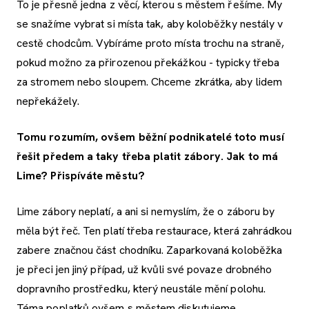
To je přesně jedna z věcí, kterou s městem řešíme. My
se snažíme vybrat si místa tak, aby koloběžky nestály v
cestě chodcům. Vybíráme proto místa trochu na straně,
pokud možno za přirozenou překážkou - typicky třeba
za stromem nebo sloupem. Chceme zkrátka, aby lidem
nepřekážely.
Tomu rozumím, ovšem běžní podnikatelé toto musí
řešit předem a taky třeba platit zábory. Jak to má
Lime? Přispíváte městu?
Lime zábory neplatí, a ani si nemyslím, že o záboru by
měla být řeč. Ten platí třeba restaurace, která zahrádkou
zabere značnou část chodníku. Zaparkovaná koloběžka
je přeci jen jiný případ, už kvůli své povaze drobného
dopravního prostředku, který neustále mění polohu.
Téma poplatků ovšem s městem diskutujeme.