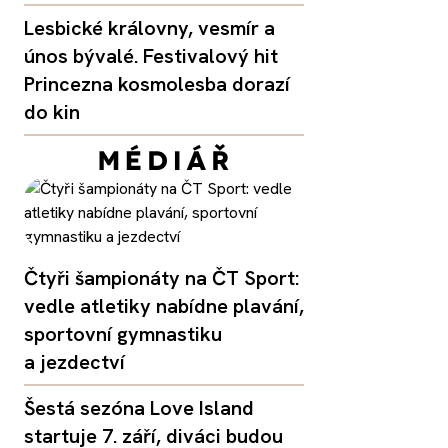
Lesbické královny, vesmír a
únos bývalé. Festivalový hit
Princezna kosmolesba dorazí
do kin
Čtyři šampionáty na ČT Sport:
vedle atletiky nabídne plavání,
sportovní gymnastiku
a jezdectví
Šestá sezóna Love Island
startuje 7. září, diváci budou