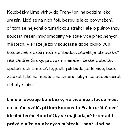
Koloběžky Lime vtrhly do Prahy loni na podzim jako
uragán. Lidé se na nich fotí, berou je jako povyražení,
přitom se nejedná o turistickou atrakci, ale o plánovanou
součást řešení mikromobility ve stále více přeplněných
městech. V Praze jezdí v současné době okolo 700
koloběžek a další možná přibudou. „Apetit je obrovský,“
říká Ondřej Široký, provozní manažer české pobočky
společnosti Lime. „A to, jestli jich bude ještě více, bude
záležet také na městu a na směru, jakým se budou ubírat
debaty s ním.“
Lime provozuje koloběžky ve více než stovce měst
na celém světě, přitom kopcovitá Praha určitě není
ideální terén. Koloběžky se mají údajně hromadit
právě v níže položených místech – například na