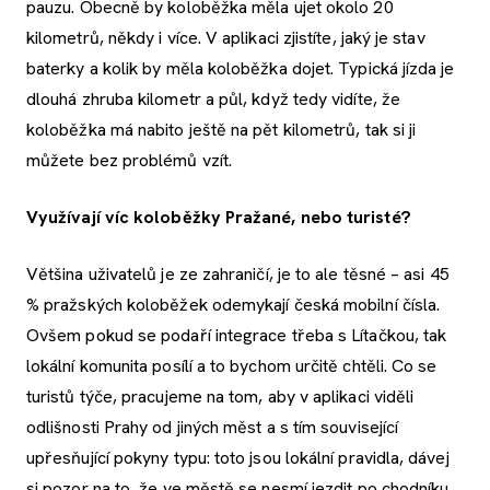
pauzu. Obecně by koloběžka měla ujet okolo 20
kilometrů, někdy i více. V aplikaci zjistíte, jaký je stav
baterky a kolik by měla koloběžka dojet. Typická jízda je
dlouhá zhruba kilometr a půl, když tedy vidíte, že
koloběžka má nabito ještě na pět kilometrů, tak si ji
můžete bez problémů vzít.
Využívají víc koloběžky Pražané, nebo turisté?
Většina uživatelů je ze zahraničí, je to ale těsné – asi 45
% pražských koloběžek odemykají česká mobilní čísla.
Ovšem pokud se podaří integrace třeba s Lítačkou, tak
lokální komunita posílí a to bychom určitě chtěli. Co se
turistů týče, pracujeme na tom, aby v aplikaci viděli
odlišnosti Prahy od jiných měst a s tím související
upřesňující pokyny typu: toto jsou lokální pravidla, dávej
si pozor na to, že ve městě se nesmí jezdit po chodníku,