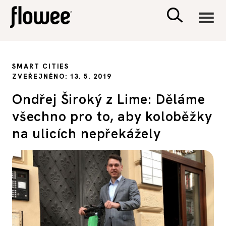
CIVILIZACE
SMART CITIES
ZVEŘEJNĚNO: 13. 5. 2019
ZDRAVÍ
Ondřej Široký z Lime: Děláme
všechno pro to, aby koloběžky
PSYCHOLOGIE
na ulicích nepřekážely
RODINA A DĚTI
SEX A VZTAHY
PORADNA