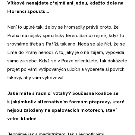
Vítkově nenajdete zřejmě ani jednu, kdežto dole na
Florenci spoustu…
Není to úplně tak, že by se hromadily právě proto, že
Praha má nějaký specifický terén. Samozřejmě, když to
srovnáme třeba s Paříží, tak ano. Nedá se ale říct, že se
Lime do Prahy nehodí. A to, jaký je o ně zájem, vypovídá
samo za sebe. Když se v Praze orientujete, tak dokážete
projet po vámi vytipovaných ulicích a vyberete si povrch
takový, aby vám vyhovoval.
Jaké máte s radnicí vztahy? Současná koalice se
k jakýmkoliv alternativním formám přepravy, které
nejsou založeny na spalovacích motorech, staví
velmi kladně…
Jednáme jak s magistrátem, tak s jednotlivými